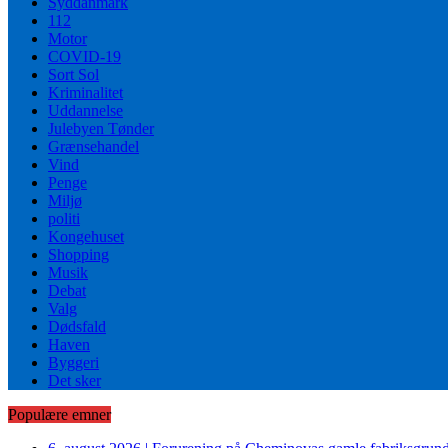
Syddanmark
112
Motor
COVID-19
Sort Sol
Kriminalitet
Uddannelse
Julebyen Tønder
Grænsehandel
Vind
Penge
Miljø
politi
Kongehuset
Shopping
Musik
Debat
Valg
Dødsfald
Haven
Byggeri
Det sker
Populære emner