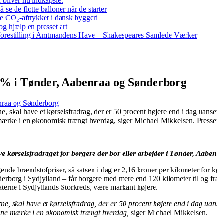
bliver nu indkapslet
e de flotte balloner når de starter
re CO₂-aftrykket i dansk byggeri
g hjælp en presset art
restilling i Amtmandens Have – Shakespeares Samlede Værker
0% i Tønder, Aabenraa og Sønderborg
nraa og Sønderborg
, skal have et kørselsfradrag, der er 50 procent højere end i dag uanset,
mærke i en økonomisk trængt hverdag, siger Michael Mikkelsen. Presse
e kørselsfradraget for borgere der bor eller arbejder i Tønder, Aaben
igende brændstofpriser, så satsen i dag er 2,16 kroner per kilometer for
borg i Sydjylland – får borgere med mere end 120 kilometer til og fra a
aterne i Sydjyllands Storkreds, være markant højere.
, skal have et kørselsfradrag, der er 50 procent højere end i dag uanse
unne mærke i en økonomisk trængt hverdag,
siger Michael Mikkelsen.