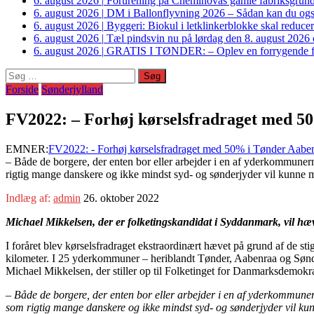
6. august 2026
|
Forurening på Cheminovas gamle fabriksgrund 
6. august 2026
|
DM i Ballonflyvning 2026 – Sådan kan du også s
6. august 2026
|
Byggeri: Biokul i letklinkerblokke skal reduce
6. august 2026
|
Tæl pindsvin nu på lørdag den 8. august 2026 o
6. august 2026
|
GRATIS I TØNDER: – Oplev en forrygende fo
Søg
efter:
Forside
Sønderjylland
FV2022: – Forhøj kørselsfradraget med 5
EMNER:
FV2022: - Forhøj kørselsfradraget med 50% i Tønder Aabe
– Både de borgere, der enten bor eller arbejder i en af yderkommunerne
rigtig mange danskere og ikke mindst syd- og sønderjyder vil kunne 
Indlæg af:
admin
26. oktober 2022
Michael Mikkelsen, der er folketingskandidat i Syddanmark, vil hæv
I foråret blev kørselsfradraget ekstraordinært hævet på grund af de st
kilometer. I 25 yderkommuner – heriblandt Tønder, Aabenraa og Sønder
Michael Mikkelsen, der stiller op til Folketinget for Danmarksdemokr
– Både de borgere, der enten bor eller arbejder i en af yderkommunerne
som rigtig mange danskere og ikke mindst syd- og sønderjyder vil k