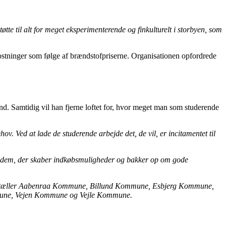
øtte til alt for meget eksperimenterende og finkulturelt i storbyen, som
kostninger som følge af brændstofpriserne. Organisationen opfordrede
land. Samtidig vil han fjerne loftet for, hvor meget man som studerende
v. Ved at lade de studerende arbejde det, de vil, er incitamentet til
 er dem, der skaber indkøbsmuligheder og bakker op om gode
 som tæller Aabenraa Kommune, Billund Kommune, Esbjerg Kommune,
ne, Vejen
Kommune og Vejle Kommune.