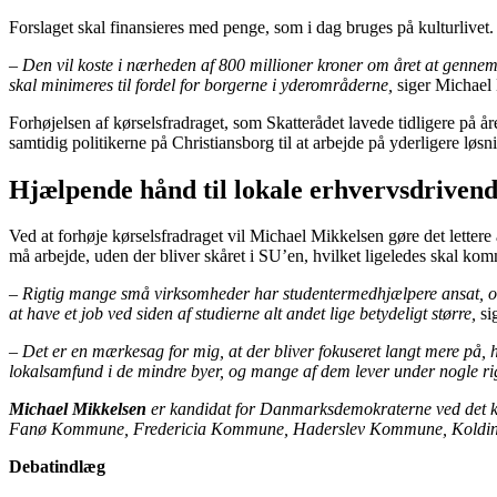
Forslaget skal finansieres med penge, som i dag bruges på kulturlivet.
– Den vil koste i nærheden af 800 millioner kroner om året at gennemfør
skal minimeres til fordel for borgerne i yderområderne,
siger Michael
Forhøjelsen af kørselsfradraget, som Skatterådet lavede tidligere på
samtidig politikerne på Christiansborg til at arbejde på yderligere løsn
Hjælpende hånd til lokale erhvervsdriven
Ved at forhøje kørselsfradraget vil Michael Mikkelsen gøre det lettere 
må arbejde, uden der bliver skåret i SU’en, hvilket ligeledes skal kom
– Rigtig mange små virksomheder har studentermedhjælpere ansat, og i e
at have et job ved siden af studierne alt andet lige betydeligt større,
si
– Det er en mærkesag for mig, at der bliver fokuseret langt mere på,
lokalsamfund i de mindre byer, og mange af dem lever under nogle rig
Michael Mikkelsen
er kandidat for Danmarksdemokraterne ved det 
Fanø Kommune, Fredericia Kommune, Haderslev Kommune, Koldi
Debatindlæg