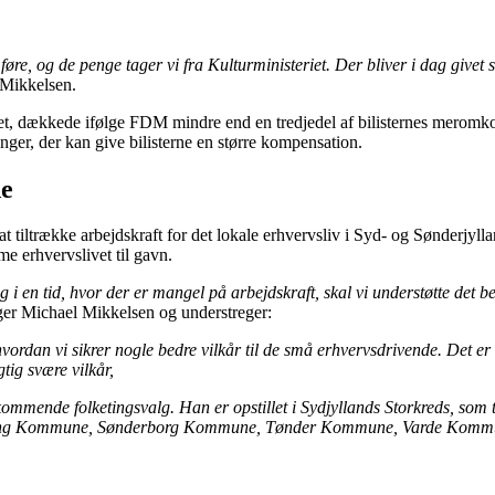
e, og de penge tager vi fra Kulturministeriet. Der bliver i dag givet st
 Mikkelsen.
 året, dækkede ifølge FDM mindre end en tredjedel af bilisternes merom
inger, der kan give bilisterne en større kompensation.
de
at tiltrække arbejdskraft for det lokale erhvervsliv i Syd- og Sønderjyl
me erhvervslivet til gavn.
n tid, hvor der er mangel på arbejdskraft, skal vi understøtte det beho
ger Michael Mikkelsen og understreger:
 hvordan vi sikrer nogle bedre vilkår til de små erhvervsdrivende. Det
tig svære vilkår,
kommende folketingsvalg. Han er opstillet i Sydjyllands Storkreds,
ng
Kommune, Sønderborg Kommune, Tønder Kommune, Varde Kommu