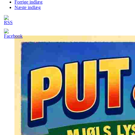
Forrige indlæg
Næste indlæg