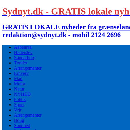
Sydnyt.dk - GRATIS lokale nyh
GRATIS LOKALE nyheder fra grænselandet,
redaktion@sydnyt.dk - mobil 2124 2696
Aabenraa
Haderslev
Sønderborg
Tønder
Arrangementer
Erhverv
Mad
Motor
Natur
NYHED
Politik
Sport
Vejr
Arrangementer
Bolig
Sundhed