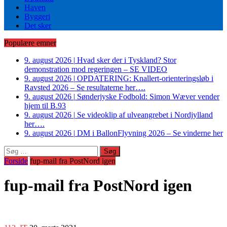
Haven
Byggeri
Det sker
Populære emner
9. august 2026
|
Hvad sker der i Tyskland? Stor
demonstration mod regeringen – SE VIDEO
9. august 2026
|
OPDATERING: Knallert-orienteringsløb i
Ravsted 2026 – Se resultaterne her….
9. august 2026
|
Sønderjyske Fodbold: Simon Wæver vender
hjem til B.93
9. august 2026
|
Se videoklip af ulveangrebet i Nordjylland
her….
9. august 2026
|
DM i BallonFlyvning 2026 – Se vinderne her
Søg
efter:
Forside
fup-mail fra PostNord igen
fup-mail fra PostNord igen