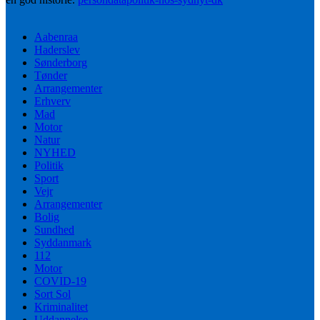
Aabenraa
Haderslev
Sønderborg
Tønder
Arrangementer
Erhverv
Mad
Motor
Natur
NYHED
Politik
Sport
Vejr
Arrangementer
Bolig
Sundhed
Syddanmark
112
Motor
COVID-19
Sort Sol
Kriminalitet
Uddannelse