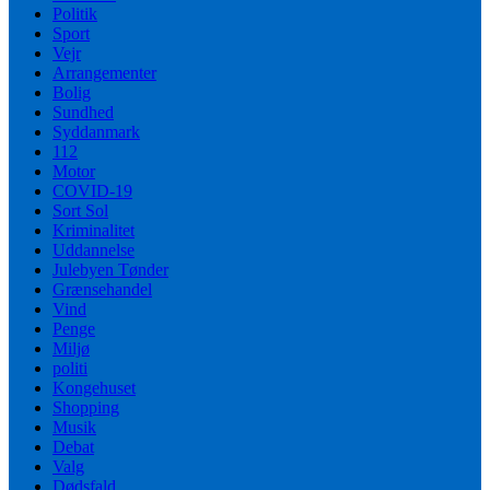
Politik
Sport
Vejr
Arrangementer
Bolig
Sundhed
Syddanmark
112
Motor
COVID-19
Sort Sol
Kriminalitet
Uddannelse
Julebyen Tønder
Grænsehandel
Vind
Penge
Miljø
politi
Kongehuset
Shopping
Musik
Debat
Valg
Dødsfald