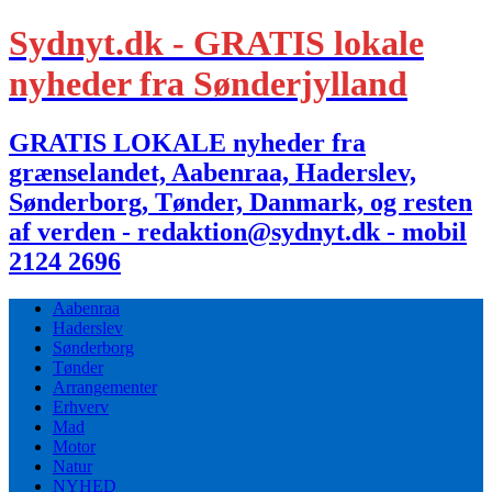
Sydnyt.dk - GRATIS lokale
nyheder fra Sønderjylland
GRATIS LOKALE nyheder fra
grænselandet, Aabenraa, Haderslev,
Sønderborg, Tønder, Danmark, og resten
af verden - redaktion@sydnyt.dk - mobil
2124 2696
Aabenraa
Haderslev
Sønderborg
Tønder
Arrangementer
Erhverv
Mad
Motor
Natur
NYHED