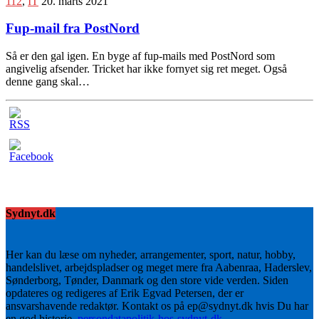
112
,
IT
20. marts 2021
Fup-mail fra PostNord
Så er den gal igen. En byge af fup-mails med PostNord som
angivelig afsender. Tricket har ikke fornyet sig ret meget. Også
denne gang skal…
Sydnyt.dk
Her kan du læse om nyheder, arrangementer, sport, natur, hobby,
handelslivet, arbejdspladser og meget mere fra Aabenraa, Haderslev,
Sønderborg, Tønder, Danmark og den store vide verden. Siden
opdateres og redigeres af Erik Egvad Petersen, der er
ansvarshavende redaktør. Kontakt os på ep@sydnyt.dk hvis Du har
en god historie.
persondatapolitik-hos-sydnyt-dk