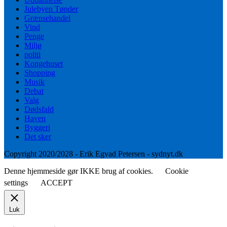
Julebyen Tønder
Grænsehandel
Vind
Penge
Miljø
politi
Kongehuset
Shopping
Musik
Debat
Valg
Dødsfald
Haven
Byggeri
Det sker
Copyright 2020/2028 - Erik Egvad Petersen - sydnyt.dk
Denne hjemmeside gør IKKE brug af cookies.
Cookie
settings
ACCEPT
Luk