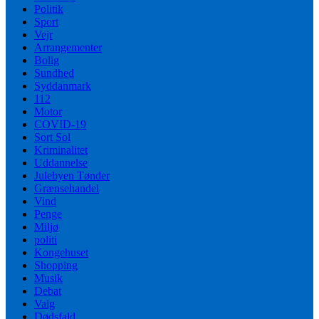
Politik
Sport
Vejr
Arrangementer
Bolig
Sundhed
Syddanmark
112
Motor
COVID-19
Sort Sol
Kriminalitet
Uddannelse
Julebyen Tønder
Grænsehandel
Vind
Penge
Miljø
politi
Kongehuset
Shopping
Musik
Debat
Valg
Dødsfald