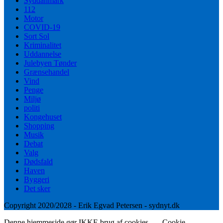
Syddanmark
112
Motor
COVID-19
Sort Sol
Kriminalitet
Uddannelse
Julebyen Tønder
Grænsehandel
Vind
Penge
Miljø
politi
Kongehuset
Shopping
Musik
Debat
Valg
Dødsfald
Haven
Byggeri
Det sker
Copyright 2020/2028 - Erik Egvad Petersen - sydnyt.dk
Denne hjemmeside gør IKKE brug af cookies.
Cookie