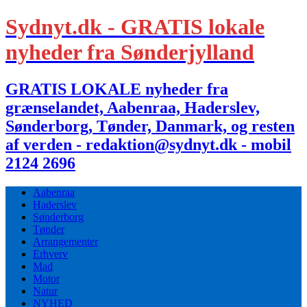
Sydnyt.dk - GRATIS lokale
nyheder fra Sønderjylland
GRATIS LOKALE nyheder fra
grænselandet, Aabenraa, Haderslev,
Sønderborg, Tønder, Danmark, og resten
af verden - redaktion@sydnyt.dk - mobil
2124 2696
Aabenraa
Haderslev
Sønderborg
Tønder
Arrangementer
Erhverv
Mad
Motor
Natur
NYHED