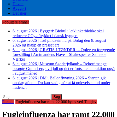
Haven
Byggeri
Det sker
Populære emner
6. august 2026
|
Byggeri: Biokul i letklinkerblokke skal
reducere CO₂-aftrykket i dansk byggeri
6. august 2026
|
Tæl pindsvin nu på lørdag den 8. august
2026 og hjælp en presset art
6. august 2026
|
GRATIS I TØNDER: – Oplev en forrygende
forestilling i Amtmandens Have – Shakespeares Samlede
Værker
6. august 2026
|
Museum Sønderjylland: – Rekordmange
besøgte Gram Lergrav i juli og det er fortsat en attraktion også
i august måned
6. august 2026
|
DM i Ballonflyvning 2026 – Starten gik
onsdag aften – Du kan stadig når at få oplevelsen ind under
huden…
Søg
efter:
Forside
Fugleinfluenza har ramt 22.000 høns ved Tinglev
Fugleinfluenza har ramt 22.000