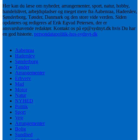
Her kan du læse om nyheder, arrangementer, sport, natur, hobby,
handelslivet, arbejdspladser og meget mere fra Aabenraa, Haderslev,
Sønderborg, Tønder, Danmark og den store vide verden. Siden
opdateres og redigeres af Erik Egvad Petersen, der er
ansvarshavende redaktør. Kontakt os på ep@sydnyt.dk hvis Du har
en god historie.
persondatapolitik-hos-sydnyt-dk
Aabenraa
Haderslev
Sønderborg
Tønder
Arrangementer
Erhverv
Mad
Motor
Natur
NYHED
Politik
Sport
Vejr
Arrangementer
Bolig
Sundhed