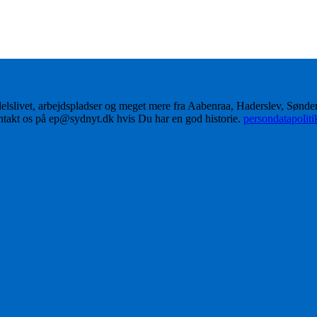
delslivet, arbejdspladser og meget mere fra Aabenraa, Haderslev, Sønd
ontakt os på ep@sydnyt.dk hvis Du har en god historie.
persondatapolit