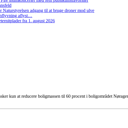
: Fire intimkoncerter med fem publikumsfavoritter
ansfeld
 Naturstyrelsen adgang til at bruge droner mod ulve
nflyvning aflyst…
ernitplader fra 1. august 2026
 kun at reducere boligmassen til 60 procent i boligområdet Nørager 