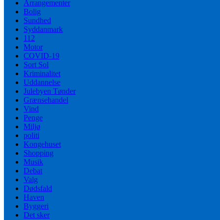
Arrangementer
Bolig
Sundhed
Syddanmark
112
Motor
COVID-19
Sort Sol
Kriminalitet
Uddannelse
Julebyen Tønder
Grænsehandel
Vind
Penge
Miljø
politi
Kongehuset
Shopping
Musik
Debat
Valg
Dødsfald
Haven
Byggeri
Det sker