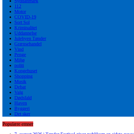
Syddanmark
112
Motor
COVID-19
Sort Sol
Kriminalitet
Uddannelse
Julebyen Tønder
Grænsehandel
Vind
Penge
Miljø
politi
Kongehuset
Shopping
Musik
Debat
Valg
Dødsfald
Haven
Byggeri
Det sker
Populære emner