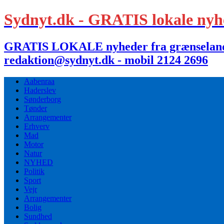
Sydnyt.dk - GRATIS lokale nyh
GRATIS LOKALE nyheder fra grænselandet,
redaktion@sydnyt.dk - mobil 2124 2696
Aabenraa
Haderslev
Sønderborg
Tønder
Arrangementer
Erhverv
Mad
Motor
Natur
NYHED
Politik
Sport
Vejr
Arrangementer
Bolig
Sundhed