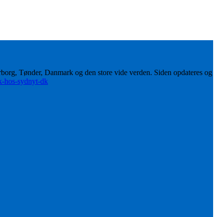
erborg, Tønder, Danmark og den store vide verden. Siden opdateres og
ik-hos-sydnyt-dk