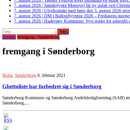
7. august 2026
|
Tønder Festival giver publikum en sidste gave
7. august 2026
|
Sønderjyske Motorvej får ny asfalt ved Christi
7. august 2026
|
Ulvekontakt med børn den 5. august 2026 giver
7. august 2026
|
DM i Ballonflyvning 2026 – Fredagens morge
7. august 2026
|
Haderslev Kommune: Nye regler for asbestfri et
Søg
efter:
Forside
fremgang i Sønderborg
fremgang i Sønderborg
Bolig
,
Sønderborg
6. februar 2021
Ghettoliste har forbedret sig i Sønderborg
Sønderborg Kommune og Sønderborg Andelsboligforening (SAB) ønsker
Sønderborg,…