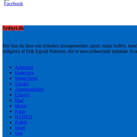
Sydnyt.dk
Her kan du læse om nyheder, arrangementer, sport, natur, hobby, han
redigeres af Erik Egvad Petersen, der er ansvarshavende redaktør. K
Aabenraa
Haderslev
Sønderborg
Tønder
Arrangementer
Erhverv
Mad
Motor
Natur
NYHED
Politik
Sport
Vejr