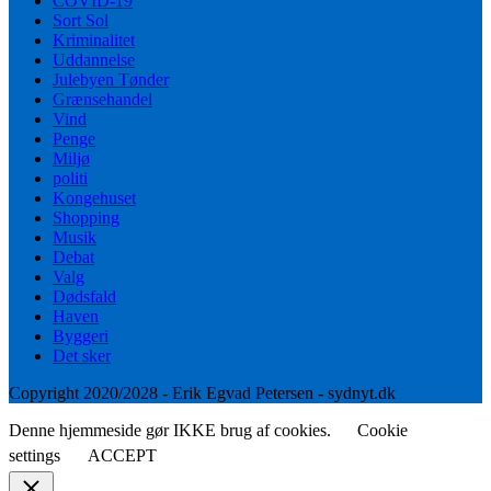
COVID-19
Sort Sol
Kriminalitet
Uddannelse
Julebyen Tønder
Grænsehandel
Vind
Penge
Miljø
politi
Kongehuset
Shopping
Musik
Debat
Valg
Dødsfald
Haven
Byggeri
Det sker
Copyright 2020/2028 - Erik Egvad Petersen - sydnyt.dk
Denne hjemmeside gør IKKE brug af cookies.
Cookie
settings
ACCEPT