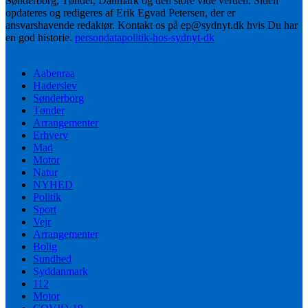
Sønderborg, Tønder, Danmark og den store vide verden. Siden
opdateres og redigeres af Erik Egvad Petersen, der er
ansvarshavende redaktør. Kontakt os på ep@sydnyt.dk hvis Du har
en god historie.
persondatapolitik-hos-sydnyt-dk
Aabenraa
Haderslev
Sønderborg
Tønder
Arrangementer
Erhverv
Mad
Motor
Natur
NYHED
Politik
Sport
Vejr
Arrangementer
Bolig
Sundhed
Syddanmark
112
Motor