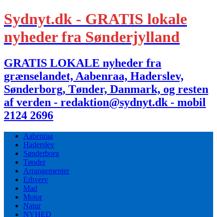
Sydnyt.dk - GRATIS lokale
nyheder fra Sønderjylland
GRATIS LOKALE nyheder fra
grænselandet, Aabenraa, Haderslev,
Sønderborg, Tønder, Danmark, og resten
af verden - redaktion@sydnyt.dk - mobil
2124 2696
Aabenraa
Haderslev
Sønderborg
Tønder
Arrangementer
Erhverv
Mad
Motor
Natur
NYHED