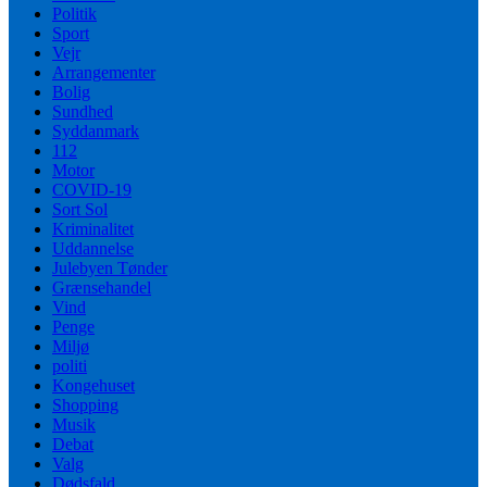
Politik
Sport
Vejr
Arrangementer
Bolig
Sundhed
Syddanmark
112
Motor
COVID-19
Sort Sol
Kriminalitet
Uddannelse
Julebyen Tønder
Grænsehandel
Vind
Penge
Miljø
politi
Kongehuset
Shopping
Musik
Debat
Valg
Dødsfald