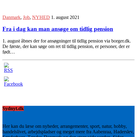
Danmark
,
Job
,
NYHED
1. august 2021
Fra i dag kan man ansøge om tidlig pension
1. august åbnes der for ansøgninger til tidlig pension via borger.dk.
De første, der kan søge om ret til tidlig pension, er personer, der er
født…
Sydnyt.dk
Her kan du læse om nyheder, arrangementer, sport, natur, hobby,
handelslivet, arbejdspladser og meget mere fra Aabenraa, Haderslev,