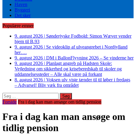
Haven
Byggeri
Det sker
Populære emner
9. august 2026
|
Sønderjyske Fodbold: Simon Wæver vender
hjem til B.93
9. august 2026
|
Se videoklip af ulveangrebet i Nordjylland
her….
9. august 2026
|
DM i BallonFlyvning 2026 – Se vinderne her
9. august 2026
|
Planlagt angreb på Hadsten Skole:
Vejledning om sikkerhed og kriseberedskab til skoler og
uddannelsessteder – Alle skal være på forkant
8. august 2026
|
Voksen ulv viste tænder til til løber i fredags
– Advarsel! Bliv væk fra området
Søg
efter:
Forside
Fra i dag kan man ansøge om tidlig pension
Fra i dag kan man ansøge om
tidlig pension