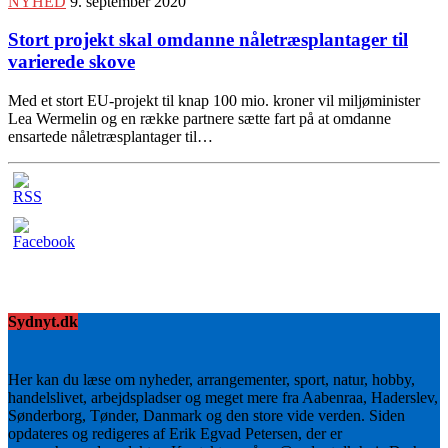
NYHED
9. september 2020
Stort projekt skal omdanne nåletræsplantager til
varierede skove
Med et stort EU-projekt til knap 100 mio. kroner vil miljøminister
Lea Wermelin og en række partnere sætte fart på at omdanne
ensartede nåletræsplantager til…
Sydnyt.dk
Her kan du læse om nyheder, arrangementer, sport, natur, hobby,
handelslivet, arbejdspladser og meget mere fra Aabenraa, Haderslev,
Sønderborg, Tønder, Danmark og den store vide verden. Siden
opdateres og redigeres af Erik Egvad Petersen, der er