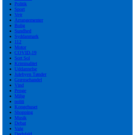
Politik
Sport
Vejr
Arrangementer
Bolig
Sundhed
Syddanmark
112
Motor
COVID-19
Sort Sol
Kriminalitet
Uddannelse
Julebyen Tønder
Grænsehandel
Vind
Penge
Miljø
politi
Kongehuset
Shopping
Musik
Debat
Valg
Dødsfald