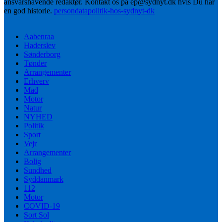
ansvarshavende redaktør. Kontakt os på ep@sydnyt.dk hvis Du har
en god historie.
persondatapolitik-hos-sydnyt-dk
Aabenraa
Haderslev
Sønderborg
Tønder
Arrangementer
Erhverv
Mad
Motor
Natur
NYHED
Politik
Sport
Vejr
Arrangementer
Bolig
Sundhed
Syddanmark
112
Motor
COVID-19
Sort Sol