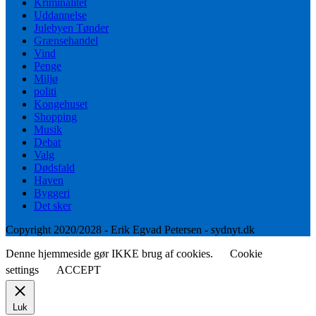
Kriminalitet
Uddannelse
Julebyen Tønder
Grænsehandel
Vind
Penge
Miljø
politi
Kongehuset
Shopping
Musik
Debat
Valg
Dødsfald
Haven
Byggeri
Det sker
Copyright 2020/2028 - Erik Egvad Petersen - sydnyt.dk
Denne hjemmeside gør IKKE brug af cookies.
Cookie
settings
ACCEPT
Luk