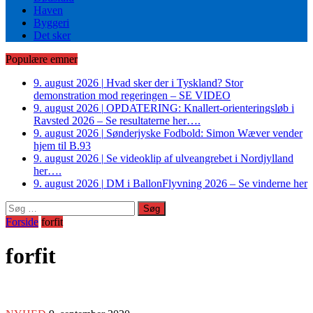
Haven
Byggeri
Det sker
Populære emner
9. august 2026
|
Hvad sker der i Tyskland? Stor
demonstration mod regeringen – SE VIDEO
9. august 2026
|
OPDATERING: Knallert-orienteringsløb i
Ravsted 2026 – Se resultaterne her….
9. august 2026
|
Sønderjyske Fodbold: Simon Wæver vender
hjem til B.93
9. august 2026
|
Se videoklip af ulveangrebet i Nordjylland
her….
9. august 2026
|
DM i BallonFlyvning 2026 – Se vinderne her
Søg
efter:
Forside
forfit
forfit