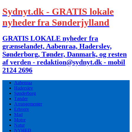
Sydnyt.dk - GRATIS lokale
nyheder fra Sønderjylland
GRATIS LOKALE nyheder fra
grænselandet, Aabenraa, Haderslev,
Sønderborg, Tønder, Danmark, og resten
af verden - redaktion@sydnyt.dk - mobil
2124 2696
Aabenraa
Haderslev
Sønderborg
Tønder
Arrangementer
Erhverv
Mad
Motor
Natur
NYHED