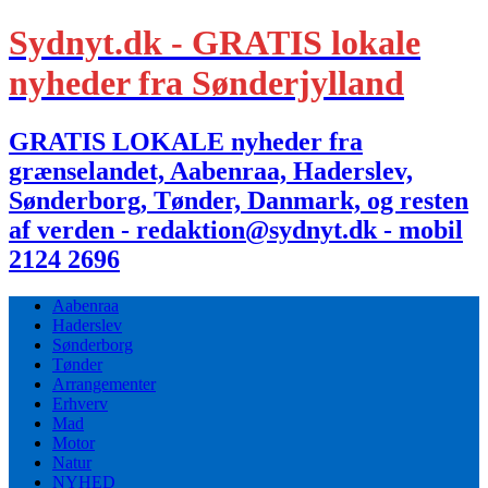
Sydnyt.dk - GRATIS lokale
nyheder fra Sønderjylland
GRATIS LOKALE nyheder fra
grænselandet, Aabenraa, Haderslev,
Sønderborg, Tønder, Danmark, og resten
af verden - redaktion@sydnyt.dk - mobil
2124 2696
Aabenraa
Haderslev
Sønderborg
Tønder
Arrangementer
Erhverv
Mad
Motor
Natur
NYHED