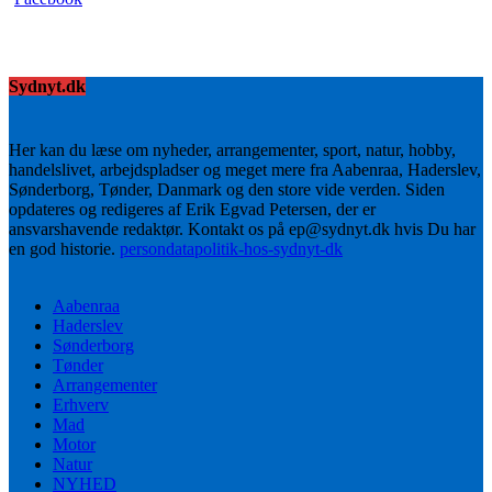
Sydnyt.dk
Her kan du læse om nyheder, arrangementer, sport, natur, hobby,
handelslivet, arbejdspladser og meget mere fra Aabenraa, Haderslev,
Sønderborg, Tønder, Danmark og den store vide verden. Siden
opdateres og redigeres af Erik Egvad Petersen, der er
ansvarshavende redaktør. Kontakt os på ep@sydnyt.dk hvis Du har
en god historie.
persondatapolitik-hos-sydnyt-dk
Aabenraa
Haderslev
Sønderborg
Tønder
Arrangementer
Erhverv
Mad
Motor
Natur
NYHED