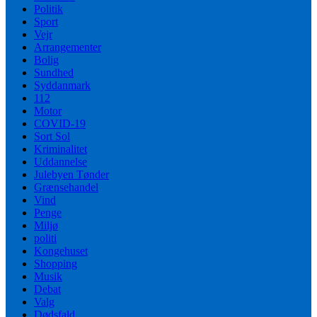
Politik
Sport
Vejr
Arrangementer
Bolig
Sundhed
Syddanmark
112
Motor
COVID-19
Sort Sol
Kriminalitet
Uddannelse
Julebyen Tønder
Grænsehandel
Vind
Penge
Miljø
politi
Kongehuset
Shopping
Musik
Debat
Valg
Dødsfald