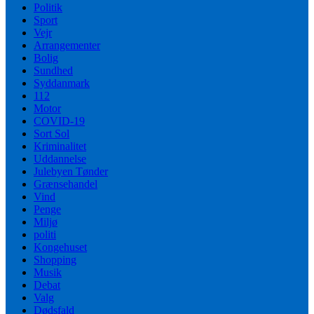
Politik
Sport
Vejr
Arrangementer
Bolig
Sundhed
Syddanmark
112
Motor
COVID-19
Sort Sol
Kriminalitet
Uddannelse
Julebyen Tønder
Grænsehandel
Vind
Penge
Miljø
politi
Kongehuset
Shopping
Musik
Debat
Valg
Dødsfald