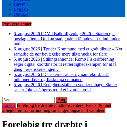
Haven
Byggeri
Det sker
Populære emner
6. august 2026
|
DM i Ballonflyvning 2026 – Starten gik
onsdag aften – Du kan stadig når at få oplevelsen ind under
huden…
6. august 2026
|
Tønder Kommune med et godt tilbud: – Nyt
samarbejde gør bevægelse mere tilgængelig for flere
5. august 2026
|
Stillingsannonce: Rømø Fiskeriforening
søger digital koordinator til retfærdighedskampen for at få
gang i rejefiskeriet igen…
5. august 2026
|
Danskerne sætter ny pantrekord: 247
millioner dåser og flasker på én måned
5. august 2026
|
Rettighedsstafetten vender tilbage: Skoler
sætter fokus på børns ret til et liv uden vold
Søg
efter:
Forside
Foreløbig tre dræbte i indkøbscenteret Fields: Politiet
arbejder ud fra formodning om at gerningsmand var alene
Foreløbig tre dræbte i