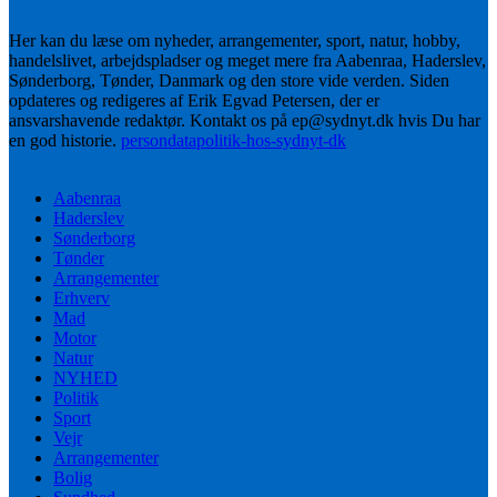
Her kan du læse om nyheder, arrangementer, sport, natur, hobby,
handelslivet, arbejdspladser og meget mere fra Aabenraa, Haderslev,
Sønderborg, Tønder, Danmark og den store vide verden. Siden
opdateres og redigeres af Erik Egvad Petersen, der er
ansvarshavende redaktør. Kontakt os på ep@sydnyt.dk hvis Du har
en god historie.
persondatapolitik-hos-sydnyt-dk
Aabenraa
Haderslev
Sønderborg
Tønder
Arrangementer
Erhverv
Mad
Motor
Natur
NYHED
Politik
Sport
Vejr
Arrangementer
Bolig