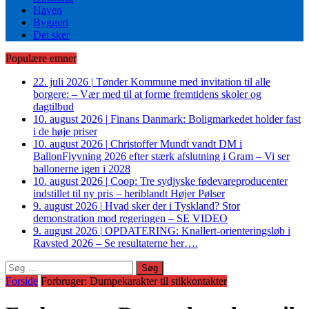
Haven
Byggeri
Det sker
Populære emner
22. juli 2026
|
Tønder Kommune med invitation til alle
borgere: – Vær med til at forme fremtidens skoler og
dagtilbud
10. august 2026
|
Finans Danmark: Boligmarkedet holder fast
i de høje priser
10. august 2026
|
Christoffer Mundt vandt DM i
BallonFlyvning 2026 efter stærk afslutning i Gram – Vi ser
ballonerne igen i 2028
10. august 2026
|
Coop: Tre sydjyske fødevareproducenter
indstillet til ny pris – heriblandt Højer Pølser
9. august 2026
|
Hvad sker der i Tyskland? Stor
demonstration mod regeringen – SE VIDEO
9. august 2026
|
OPDATERING: Knallert-orienteringsløb i
Ravsted 2026 – Se resultaterne her….
Søg
efter:
Forside
Forbruger: Dumpekarakter til stikkontakter