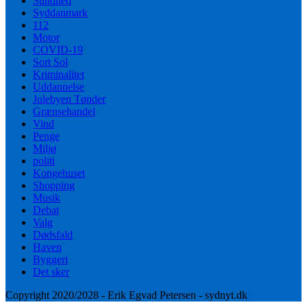
Sundhed
Syddanmark
112
Motor
COVID-19
Sort Sol
Kriminalitet
Uddannelse
Julebyen Tønder
Grænsehandel
Vind
Penge
Miljø
politi
Kongehuset
Shopping
Musik
Debat
Valg
Dødsfald
Haven
Byggeri
Det sker
Copyright 2020/2028 - Erik Egvad Petersen - sydnyt.dk