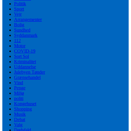
Politik
Sport
Vejr
Arrangementer
Bolig
Sundhed
Syddanmark
112
Motor
COVID-19
Sort Sol
Kriminalitet
Uddannelse
Julebyen Tønder
Grænsehandel
Vind
Penge
Miljø
politi
Kongehuset
Shopping
Musik
Debat
Valg
Dødsfald