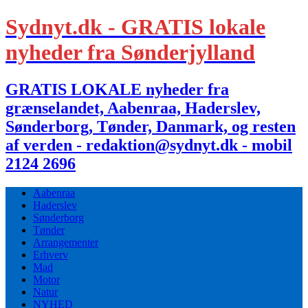
Sydnyt.dk - GRATIS lokale
nyheder fra Sønderjylland
GRATIS LOKALE nyheder fra
grænselandet, Aabenraa, Haderslev,
Sønderborg, Tønder, Danmark, og resten
af verden - redaktion@sydnyt.dk - mobil
2124 2696
Aabenraa
Haderslev
Sønderborg
Tønder
Arrangementer
Erhverv
Mad
Motor
Natur
NYHED