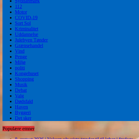
Syddanmark
112
Motor
COVID-19
Sort Sol
Kriminalitet
Uddannelse
Julebyen Tønder
Grænsehandel
Vind
Penge
Miljø
politi
Kongehuset
Shopping
Musik
Debat
Valg
Dødsfald
Haven
Byggeri
Det sker
Populære emner