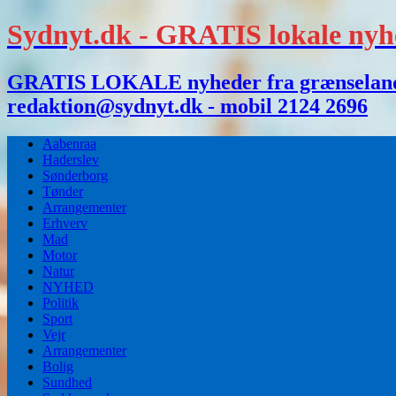
Sydnyt.dk - GRATIS lokale nyh
GRATIS LOKALE nyheder fra grænselandet,
redaktion@sydnyt.dk - mobil 2124 2696
Aabenraa
Haderslev
Sønderborg
Tønder
Arrangementer
Erhverv
Mad
Motor
Natur
NYHED
Politik
Sport
Vejr
Arrangementer
Bolig
Sundhed