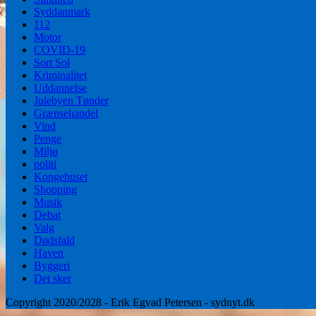
Syddanmark
112
Motor
COVID-19
Sort Sol
Kriminalitet
Uddannelse
Julebyen Tønder
Grænsehandel
Vind
Penge
Miljø
politi
Kongehuset
Shopping
Musik
Debat
Valg
Dødsfald
Haven
Byggeri
Det sker
Copyright 2020/2028 - Erik Egvad Petersen - sydnyt.dk