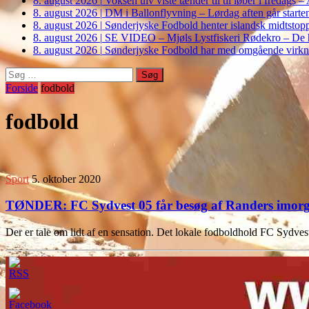
8. august 2026
|
Voksen ulv viste tænder til til løber i fredags 
8. august 2026
|
DM i Ballonflyvning – Lørdag aften går starte
8. august 2026
|
Sønderjyske Fodbold henter islandsk midtstop
8. august 2026
|
SE VIDEO – Mjøls Lystfiskeri Rødekro – De hu
8. august 2026
|
Sønderjyske Fodbold har med omgående virkni
Søg
efter:
Forside
fodbold
fodbold
Sport
5. oktober 2020
TØNDER: FC Sydvest 05 får besøg af Randers imor
Der er tale om lidt af en sensation. Det lokale fodboldhold FC Sydve