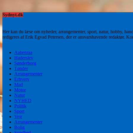
Sydnyt.dk
Her kan du læse om nyheder, arrangementer, sport, natur, hobby, han
redigeres af Erik Egvad Petersen, der er ansvarshavende redaktør. K
Aabenraa
Haderslev
Sønderborg
Tønder
Arrangementer
Erhverv
Mad
Motor
Natur
NYHED
Politik
Sport
Vejr
Arrangementer
Bolig
Sundhed