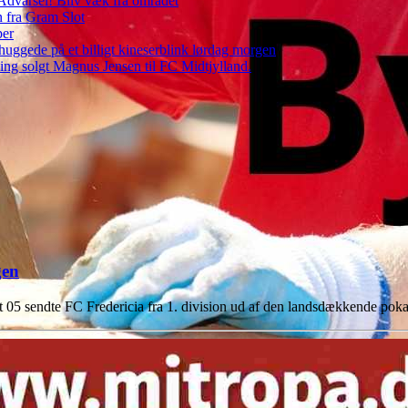
– Advarsel! Bliv væk fra området
n fra Gram Slot
per
ggede på et billigt kineserblink lørdag morgen
ng solgt Magnus Jensen til FC Midtjylland.
gen
st 05 sendte FC Fredericia fra 1. division ud af den landsdækkende po