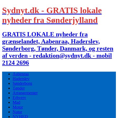
Sydnyt.dk - GRATIS lokale
nyheder fra Sønderjylland
GRATIS LOKALE nyheder fra
grænselandet, Aabenraa, Haderslev,
Sønderborg, Tønder, Danmark, og resten
af verden - redaktion@sydnyt.dk - mobil
2124 2696
Aabenraa
Haderslev
Sønderborg
Tønder
Arrangementer
Erhverv
Mad
Motor
Natur
NYHED