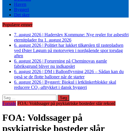
Haven
Byggeri
Det sker
Populære emner
7. august 2026
|
Haderslev Kommune: Nye regler for asbestfri
eternitplader fra 1. august 2026
6. august 2026
|
Politiet har lukket tilkørslen til rastepladsen
ved Øster Løgum på motorvejen i nordgående spor torsdag
aften
6. august 2026
|
Forurening på Cheminovas gamle
fabriksgrund bliver nu indkapslet
6. august 2026
|
DM i Ballonflyvning 2026 – Sådan kan du
også se de flotte balloner når de starter
6. august 2026
|
Byggeri: Biokul i letklinkerblokke skal
reducere CO₂-aftrykket i dansk byggeri
Søg
efter:
Forside
FOA: Voldssager på psykiatriske bosteder slår rekord
FOA: Voldssager på
psykiatriske bosteder slår