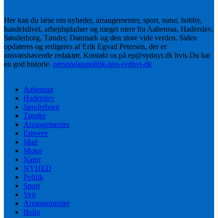
Her kan du læse om nyheder, arrangementer, sport, natur, hobby,
handelslivet, arbejdspladser og meget mere fra Aabenraa, Haderslev,
Sønderborg, Tønder, Danmark og den store vide verden. Siden
opdateres og redigeres af Erik Egvad Petersen, der er
ansvarshavende redaktør. Kontakt os på ep@sydnyt.dk hvis Du har
en god historie.
persondatapolitik-hos-sydnyt-dk
Aabenraa
Haderslev
Sønderborg
Tønder
Arrangementer
Erhverv
Mad
Motor
Natur
NYHED
Politik
Sport
Vejr
Arrangementer
Bolig