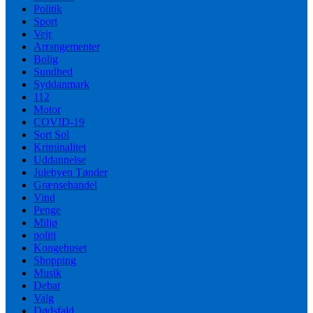
Politik
Sport
Vejr
Arrangementer
Bolig
Sundhed
Syddanmark
112
Motor
COVID-19
Sort Sol
Kriminalitet
Uddannelse
Julebyen Tønder
Grænsehandel
Vind
Penge
Miljø
politi
Kongehuset
Shopping
Musik
Debat
Valg
Dødsfald