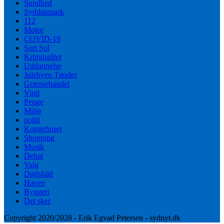
Sundhed
Syddanmark
112
Motor
COVID-19
Sort Sol
Kriminalitet
Uddannelse
Julebyen Tønder
Grænsehandel
Vind
Penge
Miljø
politi
Kongehuset
Shopping
Musik
Debat
Valg
Dødsfald
Haven
Byggeri
Det sker
Copyright 2020/2028 - Erik Egvad Petersen - sydnyt.dk