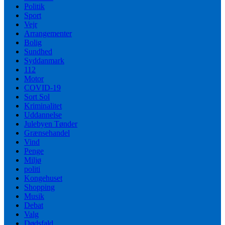
Politik
Sport
Vejr
Arrangementer
Bolig
Sundhed
Syddanmark
112
Motor
COVID-19
Sort Sol
Kriminalitet
Uddannelse
Julebyen Tønder
Grænsehandel
Vind
Penge
Miljø
politi
Kongehuset
Shopping
Musik
Debat
Valg
Dødsfald