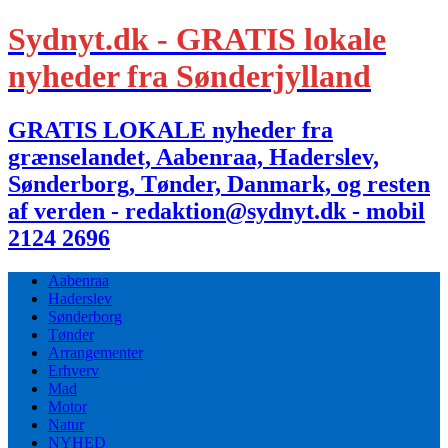
Sydnyt.dk - GRATIS lokale
nyheder fra Sønderjylland
GRATIS LOKALE nyheder fra
grænselandet, Aabenraa, Haderslev,
Sønderborg, Tønder, Danmark, og resten
af verden - redaktion@sydnyt.dk - mobil
2124 2696
Aabenraa
Haderslev
Sønderborg
Tønder
Arrangementer
Erhverv
Mad
Motor
Natur
NYHED