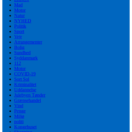
Mad
Motor
Natur
NYHED
Politik
Sport
Vejr
Arrangementer
Bolig
Sundhed
Syddanmark
112
Motor
COVID-19
Sort Sol
Kriminalitet
Uddannelse
Julebyen Tønder
Grænsehandel
Vind
Penge
Miljø
politi
Kongehuset