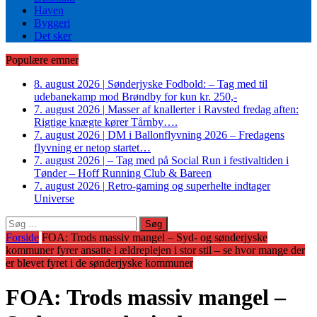
Haven
Byggeri
Det sker
Populære emner
8. august 2026
|
Sønderjyske Fodbold: – Tag med til
udebanekamp mod Brøndby for kun kr. 250,-
7. august 2026
|
Masser af knallerter i Ravsted fredag aften:
Rigtige knægte kører Tårnby….
7. august 2026
|
DM i Ballonflyvning 2026 – Fredagens
flyvning er netop startet…
7. august 2026
|
– Tag med på Social Run i festivaltiden i
Tønder – Hoff Running Club & Bareen
7. august 2026
|
Retro-gaming og superhelte indtager
Universe
Søg
efter:
Forside
FOA: Trods massiv mangel – Syd- og sønderjyske
kommuner fyrer ansatte i ældreplejen i stor stil – se hvor mange der
er blevet fyret i de sønderjyske kommuner
FOA: Trods massiv mangel –