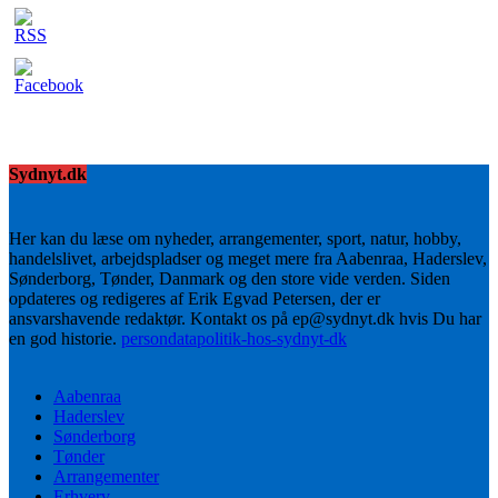
Sydnyt.dk
Her kan du læse om nyheder, arrangementer, sport, natur, hobby,
handelslivet, arbejdspladser og meget mere fra Aabenraa, Haderslev,
Sønderborg, Tønder, Danmark og den store vide verden. Siden
opdateres og redigeres af Erik Egvad Petersen, der er
ansvarshavende redaktør. Kontakt os på ep@sydnyt.dk hvis Du har
en god historie.
persondatapolitik-hos-sydnyt-dk
Aabenraa
Haderslev
Sønderborg
Tønder
Arrangementer
Erhverv