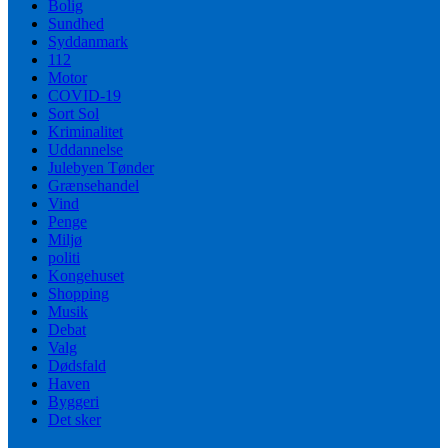
Bolig
Sundhed
Syddanmark
112
Motor
COVID-19
Sort Sol
Kriminalitet
Uddannelse
Julebyen Tønder
Grænsehandel
Vind
Penge
Miljø
politi
Kongehuset
Shopping
Musik
Debat
Valg
Dødsfald
Haven
Byggeri
Det sker