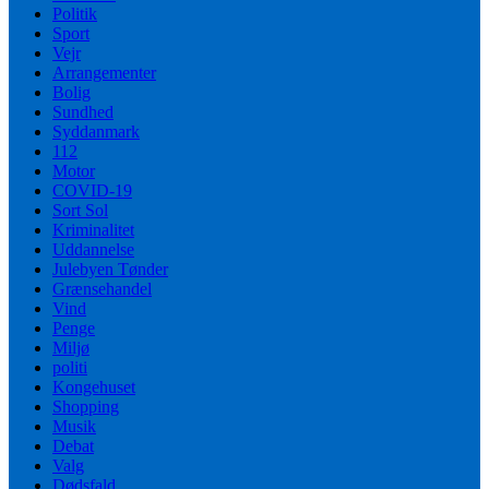
Politik
Sport
Vejr
Arrangementer
Bolig
Sundhed
Syddanmark
112
Motor
COVID-19
Sort Sol
Kriminalitet
Uddannelse
Julebyen Tønder
Grænsehandel
Vind
Penge
Miljø
politi
Kongehuset
Shopping
Musik
Debat
Valg
Dødsfald