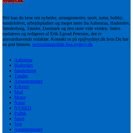
Sydnyt.dk
Her kan du læse om nyheder, arrangementer, sport, natur, hobby,
handelslivet, arbejdspladser og meget mere fra Aabenraa, Haderslev,
Sønderborg, Tønder, Danmark og den store vide verden. Siden
opdateres og redigeres af Erik Egvad Petersen, der er
ansvarshavende redaktør. Kontakt os på ep@sydnyt.dk hvis Du har
en god historie.
persondatapolitik-hos-sydnyt-dk
Aabenraa
Haderslev
Sønderborg
Tønder
Arrangementer
Erhverv
Mad
Motor
Natur
NYHED
Politik
Sport
Vejr
Arrangementer