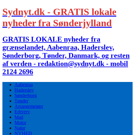
Sydnyt.dk - GRATIS lokale
nyheder fra Sønderjylland
GRATIS LOKALE nyheder fra
grænselandet, Aabenraa, Haderslev,
Sønderborg, Tønder, Danmark, og resten
af verden - redaktion@sydnyt.dk - mobil
2124 2696
Aabenraa
Haderslev
Sønderborg
Tønder
Arrangementer
Erhverv
Mad
Motor
Natur
NYHED