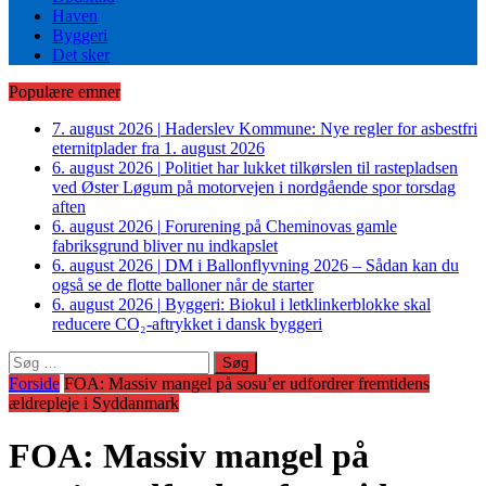
Haven
Byggeri
Det sker
Populære emner
7. august 2026
|
Haderslev Kommune: Nye regler for asbestfri
eternitplader fra 1. august 2026
6. august 2026
|
Politiet har lukket tilkørslen til rastepladsen
ved Øster Løgum på motorvejen i nordgående spor torsdag
aften
6. august 2026
|
Forurening på Cheminovas gamle
fabriksgrund bliver nu indkapslet
6. august 2026
|
DM i Ballonflyvning 2026 – Sådan kan du
også se de flotte balloner når de starter
6. august 2026
|
Byggeri: Biokul i letklinkerblokke skal
reducere CO₂-aftrykket i dansk byggeri
Søg
efter:
Forside
FOA: Massiv mangel på sosu’er udfordrer fremtidens
ældrepleje i Syddanmark
FOA: Massiv mangel på