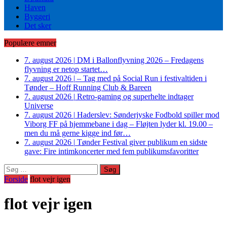
Haven
Byggeri
Det sker
Populære emner
7. august 2026
|
DM i Ballonflyvning 2026 – Fredagens
flyvning er netop startet…
7. august 2026
|
– Tag med på Social Run i festivaltiden i
Tønder – Hoff Running Club & Bareen
7. august 2026
|
Retro-gaming og superhelte indtager
Universe
7. august 2026
|
Haderslev: Sønderjyske Fodbold spiller mod
Viborg FF på hjemmebane i dag – Fløjten lyder kl. 19.00 –
men du må gerne kigge ind før…
7. august 2026
|
Tønder Festival giver publikum en sidste
gave: Fire intimkoncerter med fem publikumsfavoritter
Søg
efter:
Forside
flot vejr igen
flot vejr igen