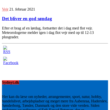
Vejr
21. februar 2021
Det bliver en god søndag
Efter et brag af en lørdag, fortsætter det i dag med flot vejr.
Meteorologerne melder igen i dag flot vejr med op til 12-13
plusgrader.
Sydnyt.dk
Her kan du læse om nyheder, arrangementer, sport, natur, hobby,
handelslivet, arbejdspladser og meget mere fra Aabenraa, Haderslev,
Sønderborg, Tønder, Danmark og den store vide verden. Siden
opdateres og redigeres af Erik Egvad Petersen, der er