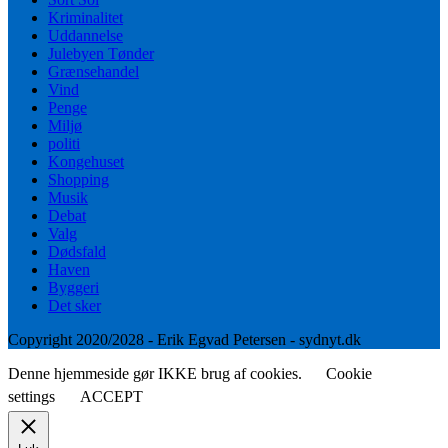
Kriminalitet
Uddannelse
Julebyen Tønder
Grænsehandel
Vind
Penge
Miljø
politi
Kongehuset
Shopping
Musik
Debat
Valg
Dødsfald
Haven
Byggeri
Det sker
Copyright 2020/2028 - Erik Egvad Petersen - sydnyt.dk
Denne hjemmeside gør IKKE brug af cookies.
Cookie
settings
ACCEPT