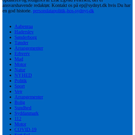
ansvarshavende redaktør. Kontakt os på ep@sydnyt.dk hvis Du har
en god historie.
persondatapolitik-hos-sydnyt-dk
Aabenraa
Haderslev
Sønderborg
Tønder
Arrangementer
Erhverv
Mad
Motor
Natur
NYHED
Politik
Sport
Vejr
Arrangementer
Bolig
Sundhed
Syddanmark
112
Motor
COVID-19
Sort Sol