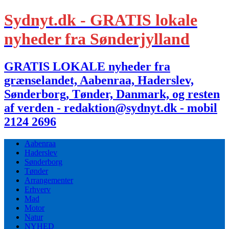
Sydnyt.dk - GRATIS lokale
nyheder fra Sønderjylland
GRATIS LOKALE nyheder fra
grænselandet, Aabenraa, Haderslev,
Sønderborg, Tønder, Danmark, og resten
af verden - redaktion@sydnyt.dk - mobil
2124 2696
Aabenraa
Haderslev
Sønderborg
Tønder
Arrangementer
Erhverv
Mad
Motor
Natur
NYHED