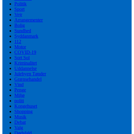
Politik
Sport
Vejr
Arrangementer
Bolig
Sundhed
Syddanmark
112
Motor
COVID-19
Sort Sol
Kriminalitet
Uddannelse
Julebyen Tønder
Grænsehandel
Vind
Penge
Miljø
politi
Kongehuset
Shopping
Musik
Debat
Valg
Dødsfald