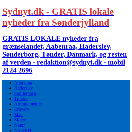
Sydnyt.dk - GRATIS lokale
nyheder fra Sønderjylland
GRATIS LOKALE nyheder fra
grænselandet, Aabenraa, Haderslev,
Sønderborg, Tønder, Danmark, og resten
af verden - redaktion@sydnyt.dk - mobil
2124 2696
Aabenraa
Haderslev
Sønderborg
Tønder
Arrangementer
Erhverv
Mad
Motor
Natur
NYHED