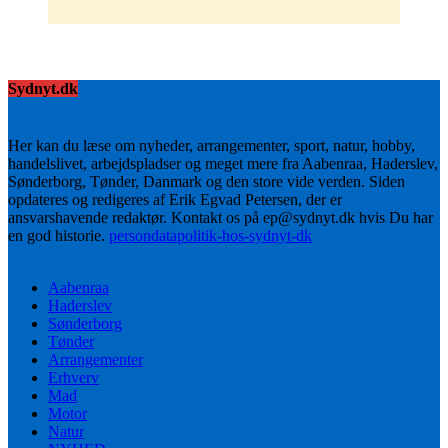
Sydnyt.dk
Her kan du læse om nyheder, arrangementer, sport, natur, hobby,
handelslivet, arbejdspladser og meget mere fra Aabenraa, Haderslev,
Sønderborg, Tønder, Danmark og den store vide verden. Siden
opdateres og redigeres af Erik Egvad Petersen, der er
ansvarshavende redaktør. Kontakt os på ep@sydnyt.dk hvis Du har
en god historie.
persondatapolitik-hos-sydnyt-dk
Aabenraa
Haderslev
Sønderborg
Tønder
Arrangementer
Erhverv
Mad
Motor
Natur