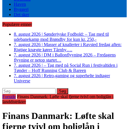
Haven
Byggeri
Det sker
Populære emner
8. august 2026
|
Sønderjyske Fodbold: – Tag med til
udebanekamp mod Brøndby for kun kr. 250,-
7. august 2026
|
Masser af knallerter i Ravsted fredag aften:
Rigtige knægte kører Tårnby….
7. august 2026
|
DM i Ballonflyvning 2026 – Fredagens
flyvning er netop startet…
7. august 2026
|
– Tag med på Social Run i festivaltiden i
Tønder – Hoff Running Club & Bareen
7. august 2026
|
Retro-gaming og superhelte indtager
Universe
Søg
efter:
Forside
Finans Danmark: Løfte skal fjerne tvivl om boliglån i
landdistrikter
Finans Danmark: Løfte skal
fjerne tvivl om boliglån i