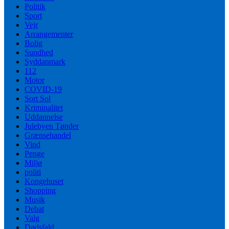
Politik
Sport
Vejr
Arrangementer
Bolig
Sundhed
Syddanmark
112
Motor
COVID-19
Sort Sol
Kriminalitet
Uddannelse
Julebyen Tønder
Grænsehandel
Vind
Penge
Miljø
politi
Kongehuset
Shopping
Musik
Debat
Valg
Dødsfald