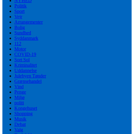
NYHED
Politik
Sport
Vejr
Arrangementer
Bolig
Sundhed
Syddanmark
112
Motor
COVID-19
Sort Sol
Kriminalitet
Uddannelse
Julebyen Tønder
Grænsehandel
Vind
Penge
Miljø
politi
Kongehuset
Shopping
Musik
Debat
Valg