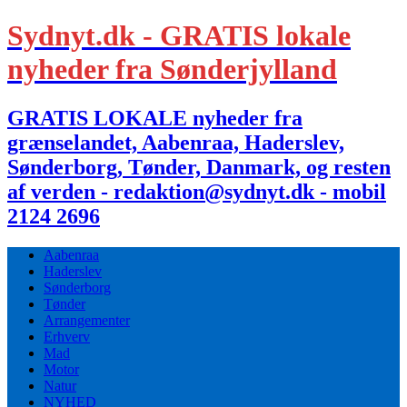
Sydnyt.dk - GRATIS lokale
nyheder fra Sønderjylland
GRATIS LOKALE nyheder fra
grænselandet, Aabenraa, Haderslev,
Sønderborg, Tønder, Danmark, og resten
af verden - redaktion@sydnyt.dk - mobil
2124 2696
Aabenraa
Haderslev
Sønderborg
Tønder
Arrangementer
Erhverv
Mad
Motor
Natur
NYHED