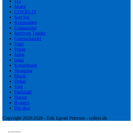
112
Motor
COVID-19
Sort Sol
Kriminalitet
Uddannelse
Julebyen Tønder
Grænsehandel
Vind
Penge
Miljø
politi
Kongehuset
Shopping
Musik
Debat
Valg
Dødsfald
Haven
Byggeri
Det sker
Copyright 2020/2028 - Erik Egvad Petersen - sydnyt.dk