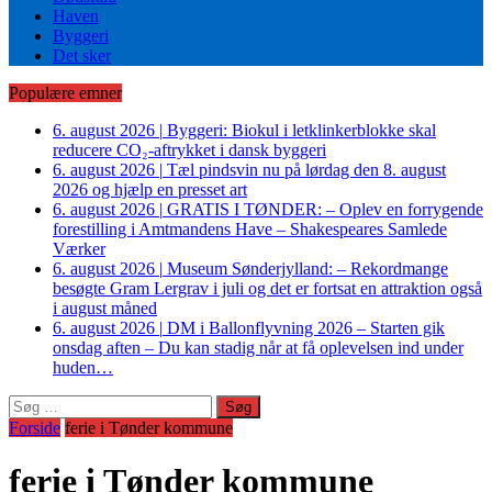
Haven
Byggeri
Det sker
Populære emner
6. august 2026
|
Byggeri: Biokul i letklinkerblokke skal
reducere CO₂-aftrykket i dansk byggeri
6. august 2026
|
Tæl pindsvin nu på lørdag den 8. august
2026 og hjælp en presset art
6. august 2026
|
GRATIS I TØNDER: – Oplev en forrygende
forestilling i Amtmandens Have – Shakespeares Samlede
Værker
6. august 2026
|
Museum Sønderjylland: – Rekordmange
besøgte Gram Lergrav i juli og det er fortsat en attraktion også
i august måned
6. august 2026
|
DM i Ballonflyvning 2026 – Starten gik
onsdag aften – Du kan stadig når at få oplevelsen ind under
huden…
Søg
efter:
Forside
ferie i Tønder kommune
ferie i Tønder kommune