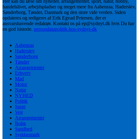
Her kan du læse om nyheder, arrangementer, sport, natur, hobby,
handelslivet, arbejdspladser og meget mere fra Aabenraa, Haderslev,
Sønderborg, Tønder, Danmark og den store vide verden. Siden
opdateres og redigeres af Erik Egvad Petersen, der er
ansvarshavende redaktør. Kontakt os på ep@sydnyt.dk hvis Du har
en god historie.
persondatapolitik-hos-sydnyt-dk
Aabenraa
Haderslev
Sønderborg
Tønder
Arrangementer
Erhverv
Mad
Motor
Natur
NYHED
Politik
Sport
Vejr
Arrangementer
Bolig
Sundhed
Syddanmark