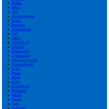
Politik
Sport
Vejr
Arrangementer
Bolig
Sundhed
Syddanmark
112
Motor
COVID-19
Sort Sol
Kriminalitet
Uddannelse
Julebyen Tønder
Grænsehandel
Vind
Penge
Miljø
politi
Kongehuset
Shopping
Musik
Debat
Valg
Dødsfald