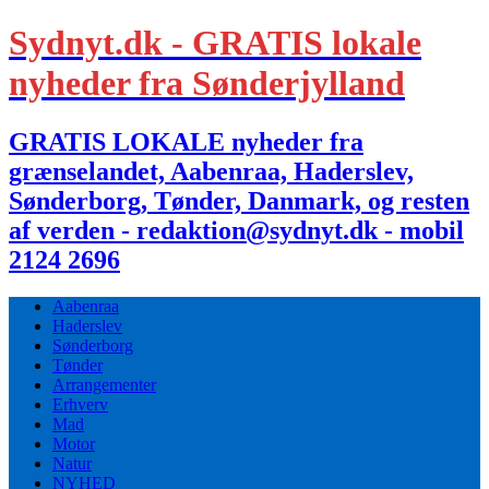
Sydnyt.dk - GRATIS lokale
nyheder fra Sønderjylland
GRATIS LOKALE nyheder fra
grænselandet, Aabenraa, Haderslev,
Sønderborg, Tønder, Danmark, og resten
af verden - redaktion@sydnyt.dk - mobil
2124 2696
Aabenraa
Haderslev
Sønderborg
Tønder
Arrangementer
Erhverv
Mad
Motor
Natur
NYHED