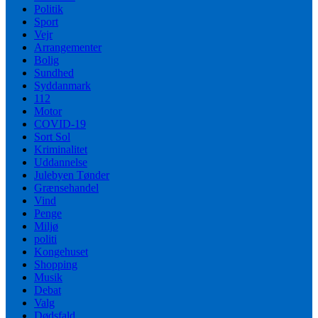
Politik
Sport
Vejr
Arrangementer
Bolig
Sundhed
Syddanmark
112
Motor
COVID-19
Sort Sol
Kriminalitet
Uddannelse
Julebyen Tønder
Grænsehandel
Vind
Penge
Miljø
politi
Kongehuset
Shopping
Musik
Debat
Valg
Dødsfald