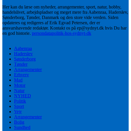
Her kan du læse om nyheder, arrangementer, sport, natur, hobby,
handelslivet, arbejdspladser og meget mere fra Aabenraa, Haderslev,
Sønderborg, Tønder, Danmark og den store vide verden. Siden
opdateres og redigeres af Erik Egvad Petersen, der er
ansvarshavende redaktør. Kontakt os på ep@sydnyt.dk hvis Du har
en god historie.
persondatapolitik-hos-sydnyt-dk
Aabenraa
Haderslev
Sønderborg
Tønder
Arrangementer
Erhverv
Mad
Motor
Natur
NYHED
Politik
Sport
Vejr
Arrangementer
Bolig
Sundhed