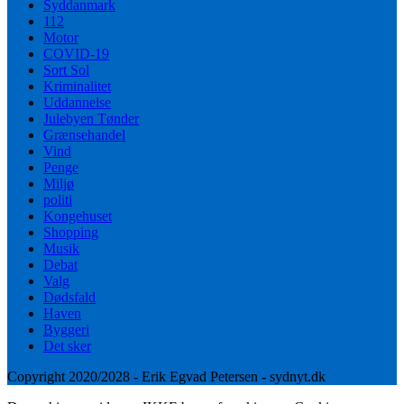
Syddanmark
112
Motor
COVID-19
Sort Sol
Kriminalitet
Uddannelse
Julebyen Tønder
Grænsehandel
Vind
Penge
Miljø
politi
Kongehuset
Shopping
Musik
Debat
Valg
Dødsfald
Haven
Byggeri
Det sker
Copyright 2020/2028 - Erik Egvad Petersen - sydnyt.dk