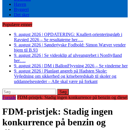
Haven
Byggeri
Det sker
Populære emner
9. august 2026
|
OPDATERING: Knallert-orienteringsløb i
Ravsted 2026 – Se resultaterne her….
9. august 2026
|
Sønderjyske Fodbold: Simon Wæver vender
hjem til B.93
9. august 2026
|
Se videoklip af ulveangrebet i Nordjylland
her….
9. august 2026
|
DM i BallonFlyvning 2026 – Se vinderne her
9. august 2026
|
Planlagt angreb på Hadsten Skole:
Vejledning om sikkerhed og kriseberedskab til skoler og
uddannelsessteder – Alle skal være på forkant
Søg
efter:
Forside
FDM-pristjek: Stadig ingen konkurrence på benzin og diesel
FDM-pristjek: Stadig ingen
konkurrence på benzin og