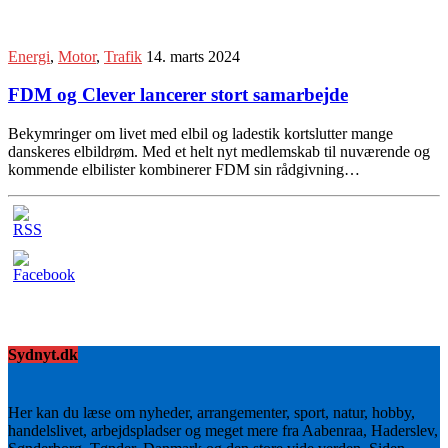
Energi
,
Motor
,
Trafik
14. marts 2024
FDM og Clever lancerer stort samarbejde
Bekymringer om livet med elbil og ladestik kortslutter mange
danskeres elbildrøm. Med et helt nyt medlemskab til nuværende og
kommende elbilister kombinerer FDM sin rådgivning…
Sydnyt.dk
Her kan du læse om nyheder, arrangementer, sport, natur, hobby,
handelslivet, arbejdspladser og meget mere fra Aabenraa, Haderslev,