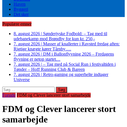
Haven
Byggeri
Det sker
Populære emner
8. august 2026
|
Sønderjyske Fodbold: – Tag med til
udebanekamp mod Brøndby for kun kr. 250,-
7. august 2026
|
Masser af knallerter i Ravsted fredag aften:
Rigtige knægte kører Tårnby….
7. august 2026
|
DM i Ballonflyvning 2026 – Fredagens
flyvning er netop startet…
7. august 2026
|
– Tag med på Social Run i festivaltiden i
Tønder – Hoff Running Club & Bareen
7. august 2026
|
Retro-gaming og superhelte indtager
Universe
Søg
efter:
Forside
FDM og Clever lancerer stort samarbejde
FDM og Clever lancerer stort
samarbejde