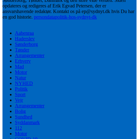
Sønderborg, Tønder, Danmark og den store vide verden. Siden
opdateres og redigeres af Erik Egvad Petersen, der er
ansvarshavende redaktør. Kontakt os på ep@sydnyt.dk hvis Du har
en god historie.
persondatapolitik-hos-sydnyt-dk
Aabenraa
Haderslev
Sønderborg
Tønder
Arrangementer
Erhverv
Mad
Motor
Natur
NYHED
Politik
Sport
Vejr
Arrangementer
Bolig
Sundhed
Syddanmark
112
Motor