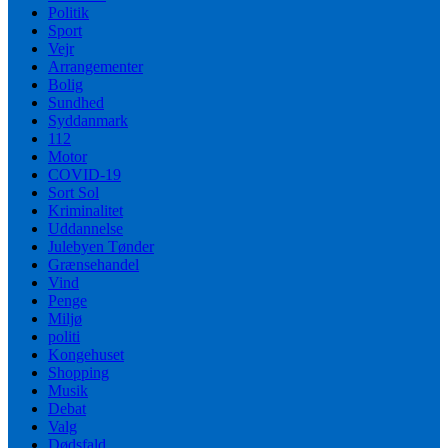
Politik
Sport
Vejr
Arrangementer
Bolig
Sundhed
Syddanmark
112
Motor
COVID-19
Sort Sol
Kriminalitet
Uddannelse
Julebyen Tønder
Grænsehandel
Vind
Penge
Miljø
politi
Kongehuset
Shopping
Musik
Debat
Valg
Dødsfald