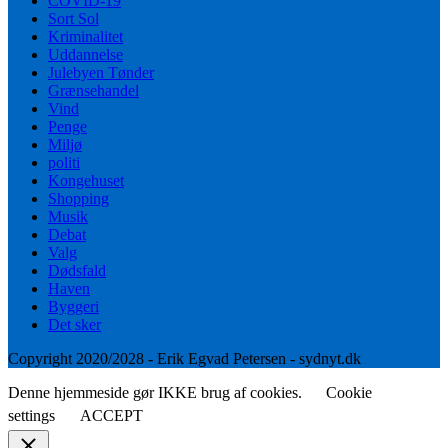
COVID-19
Sort Sol
Kriminalitet
Uddannelse
Julebyen Tønder
Grænsehandel
Vind
Penge
Miljø
politi
Kongehuset
Shopping
Musik
Debat
Valg
Dødsfald
Haven
Byggeri
Det sker
Copyright 2020/2028 - Erik Egvad Petersen - sydnyt.dk
Denne hjemmeside gør IKKE brug af cookies.
Cookie
settings
ACCEPT