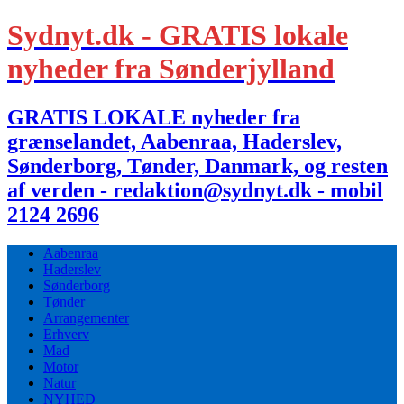
Sydnyt.dk - GRATIS lokale
nyheder fra Sønderjylland
GRATIS LOKALE nyheder fra
grænselandet, Aabenraa, Haderslev,
Sønderborg, Tønder, Danmark, og resten
af verden - redaktion@sydnyt.dk - mobil
2124 2696
Aabenraa
Haderslev
Sønderborg
Tønder
Arrangementer
Erhverv
Mad
Motor
Natur
NYHED