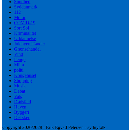
Sundhed
Syddanmark
112
Motor
COVID-19
Sort Sol
Kriminalitet
Uddannelse
Julebyen Tønder
Grænsehandel
Vind
Penge
Miljø
politi
Kongehuset
Shopping
Musik
Debat
Valg
Dødsfald
Haven
Byggeri
Det sker
Copyright 2020/2028 - Erik Egvad Petersen - sydnyt.dk