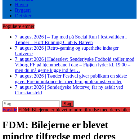
Haven
Byggeri
Det sker
Populære emner
7. august 2026
|
– Tag med på Social Run i festivaltiden i
Tønder – Hoff Running Club & Bareen
7. august 2026
|
Retro-gaming og superhelte indtager
Universe
7. august 2026
|
Haderslev: Sønderjyske Fodbold spiller mod
Viborg FF på hjemmebane i dag – Fløjten lyder kl. 19.00 –
men du må gerne kigge ind før…
7. august 2026
|
Tønder Festival giver publikum en sidste
gave: Fire intimkoncerter med fem publikumsfavoritter
7. august 2026
|
Sønderjyske Motorvej får ny asfalt ved
Christiansfeld
Søg
efter:
Forside
FDM: Bilejerne er blevet mindre tilfredse med deres biler
FDM: Bilejerne er blevet
mindre tilfredse med deres