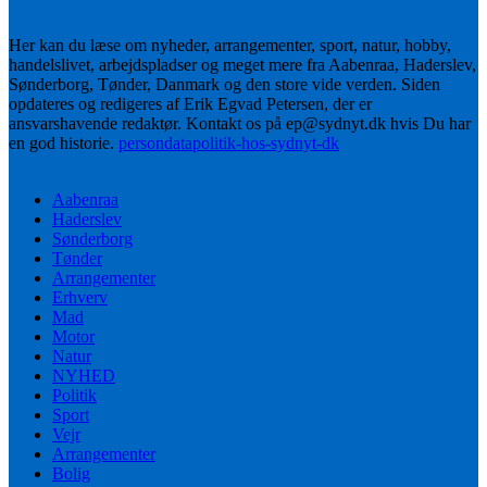
Her kan du læse om nyheder, arrangementer, sport, natur, hobby,
handelslivet, arbejdspladser og meget mere fra Aabenraa, Haderslev,
Sønderborg, Tønder, Danmark og den store vide verden. Siden
opdateres og redigeres af Erik Egvad Petersen, der er
ansvarshavende redaktør. Kontakt os på ep@sydnyt.dk hvis Du har
en god historie.
persondatapolitik-hos-sydnyt-dk
Aabenraa
Haderslev
Sønderborg
Tønder
Arrangementer
Erhverv
Mad
Motor
Natur
NYHED
Politik
Sport
Vejr
Arrangementer
Bolig