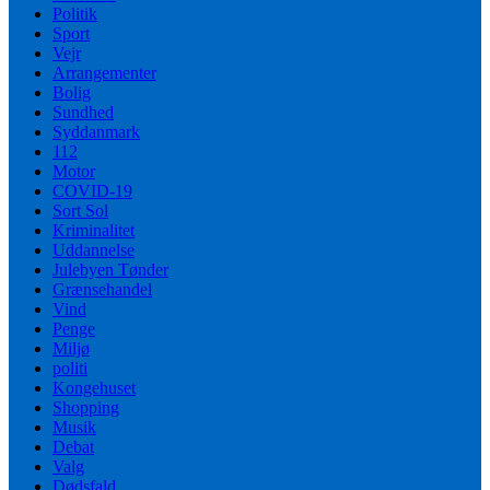
Politik
Sport
Vejr
Arrangementer
Bolig
Sundhed
Syddanmark
112
Motor
COVID-19
Sort Sol
Kriminalitet
Uddannelse
Julebyen Tønder
Grænsehandel
Vind
Penge
Miljø
politi
Kongehuset
Shopping
Musik
Debat
Valg
Dødsfald