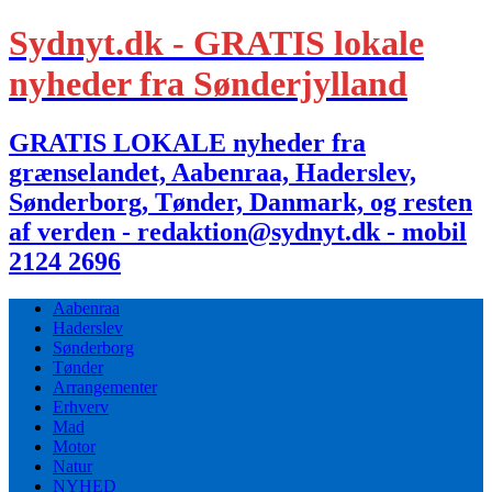
Sydnyt.dk - GRATIS lokale
nyheder fra Sønderjylland
GRATIS LOKALE nyheder fra
grænselandet, Aabenraa, Haderslev,
Sønderborg, Tønder, Danmark, og resten
af verden - redaktion@sydnyt.dk - mobil
2124 2696
Aabenraa
Haderslev
Sønderborg
Tønder
Arrangementer
Erhverv
Mad
Motor
Natur
NYHED