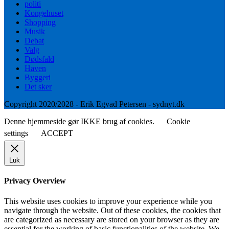
politi
Kongehuset
Shopping
Musik
Debat
Valg
Dødsfald
Haven
Byggeri
Det sker
Copyright 2020/2028 - Erik Egvad Petersen - sydnyt.dk
Denne hjemmeside gør IKKE brug af cookies.
Cookie
settings
ACCEPT
Luk
Privacy Overview
This website uses cookies to improve your experience while you
navigate through the website. Out of these cookies, the cookies that
are categorized as necessary are stored on your browser as they are
essential for the working of basic functionalities of the website. We