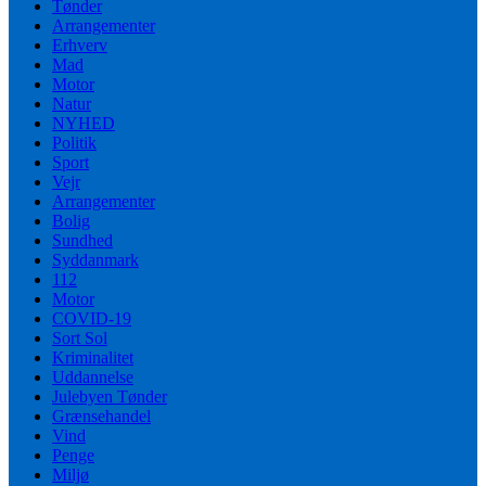
Tønder
Arrangementer
Erhverv
Mad
Motor
Natur
NYHED
Politik
Sport
Vejr
Arrangementer
Bolig
Sundhed
Syddanmark
112
Motor
COVID-19
Sort Sol
Kriminalitet
Uddannelse
Julebyen Tønder
Grænsehandel
Vind
Penge
Miljø