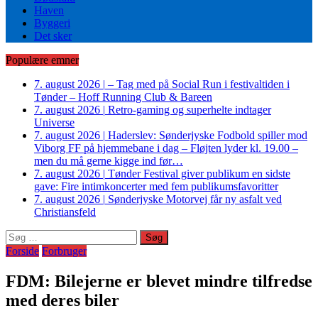
Haven
Byggeri
Det sker
Populære emner
7. august 2026
|
– Tag med på Social Run i festivaltiden i
Tønder – Hoff Running Club & Bareen
7. august 2026
|
Retro-gaming og superhelte indtager
Universe
7. august 2026
|
Haderslev: Sønderjyske Fodbold spiller mod
Viborg FF på hjemmebane i dag – Fløjten lyder kl. 19.00 –
men du må gerne kigge ind før…
7. august 2026
|
Tønder Festival giver publikum en sidste
gave: Fire intimkoncerter med fem publikumsfavoritter
7. august 2026
|
Sønderjyske Motorvej får ny asfalt ved
Christiansfeld
Søg
efter:
Forside
Forbruger
FDM: Bilejerne er blevet mindre tilfredse
med deres biler