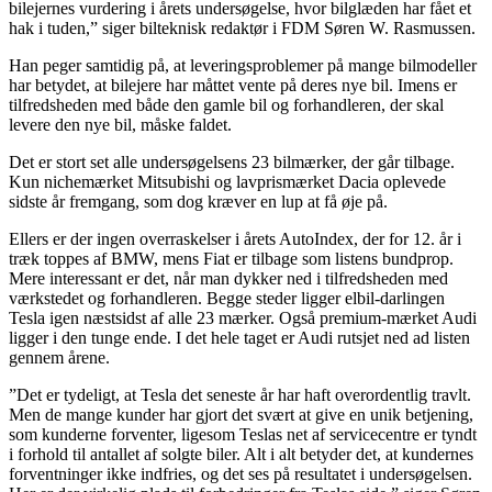
bilejernes vurdering i årets undersøgelse, hvor bilglæden har fået et
hak i tuden,” siger bilteknisk redaktør i FDM Søren W. Rasmussen.
Han peger samtidig på, at leveringsproblemer på mange bilmodeller
har betydet, at bilejere har måttet vente på deres nye bil. Imens er
tilfredsheden med både den gamle bil og forhandleren, der skal
levere den nye bil, måske faldet.
Det er stort set alle undersøgelsens 23 bilmærker, der går tilbage.
Kun nichemærket Mitsubishi og lavprismærket Dacia oplevede
sidste år fremgang, som dog kræver en lup at få øje på.
Ellers er der ingen overraskelser i årets AutoIndex, der for 12. år i
træk toppes af BMW, mens Fiat er tilbage som listens bundprop.
Mere interessant er det, når man dykker ned i tilfredsheden med
værkstedet og forhandleren. Begge steder ligger elbil-darlingen
Tesla igen næstsidst af alle 23 mærker. Også premium-mærket Audi
ligger i den tunge ende. I det hele taget er Audi rutsjet ned ad listen
gennem årene.
”Det er tydeligt, at Tesla det seneste år har haft overordentlig travlt.
Men de mange kunder har gjort det svært at give en unik betjening,
som kunderne forventer, ligesom Teslas net af servicecentre er tyndt
i forhold til antallet af solgte biler. Alt i alt betyder det, at kundernes
forventninger ikke indfries, og det ses på resultatet i undersøgelsen.