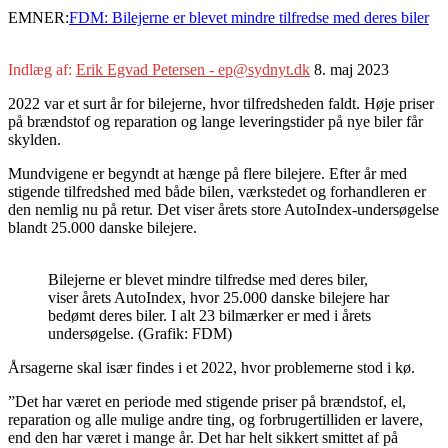
EMNER:
FDM: Bilejerne er blevet mindre tilfredse med deres biler
Indlæg af:
Erik Egvad Petersen - ep@sydnyt.dk
8. maj 2023
2022 var et surt år for bilejerne, hvor tilfredsheden faldt. Høje priser
på brændstof og reparation og lange leveringstider på nye biler får
skylden.
Mundvigene er begyndt at hænge på flere bilejere. Efter år med
stigende tilfredshed med både bilen, værkstedet og forhandleren er
den nemlig nu på retur. Det viser årets store AutoIndex-undersøgelse
blandt 25.000 danske bilejere.
Bilejerne er blevet mindre tilfredse med deres biler,
viser årets AutoIndex, hvor 25.000 danske bilejere har
bedømt deres biler. I alt 23 bilmærker er med i årets
undersøgelse. (Grafik: FDM)
Årsagerne skal især findes i et 2022, hvor problemerne stod i kø.
”Det har været en periode med stigende priser på brændstof, el,
reparation og alle mulige andre ting, og forbrugertilliden er lavere,
end den har været i mange år. Det har helt sikkert smittet af på