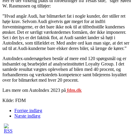
Her er der virkelig plads til forbedringer fra Teslas side,” siger Søren
W. Rasmussen og tilføjer:
”Hvad angår Audi, har bilmærket fat i nogle kunder, der stiller ret
høje krav. Selvom Audi givetvis gør meget for at indfri
forventningerne, er det bare ikke nok til at tilfredsstille kundernes
ønsker. Det er særligt værkstedernes formåen, der ikke imponerer.
Set i det lys er det faktisk flot, at Audi samlet lander så højt i
AutoIndex, som tilfældet er. Med andre ord kan man sige, at det ser
ud til at Audi-kunderne bare elsker deres biler, så længe de kører.”
AutoIndex-undersøgelsen består af mere end 120 spørgsmål og er
indsamlet og bearbejdet af analyseinstituttet Loyalty Group. I det
samlede resultat vægtes oplevelsen af bilen med 40 procent, og
forhandlerens og værkstedets kompetence samt bilejerens loyalitet
over for bilmærket med hver 20 procent.
Læs mere om AutoIndex 2023 på
fdm.dk
Kilde: FDM
Forrige indlæg
Næste indlæg