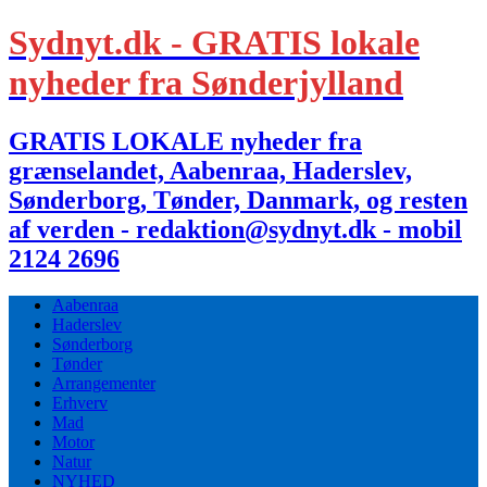
Sydnyt.dk - GRATIS lokale
nyheder fra Sønderjylland
GRATIS LOKALE nyheder fra
grænselandet, Aabenraa, Haderslev,
Sønderborg, Tønder, Danmark, og resten
af verden - redaktion@sydnyt.dk - mobil
2124 2696
Aabenraa
Haderslev
Sønderborg
Tønder
Arrangementer
Erhverv
Mad
Motor
Natur
NYHED