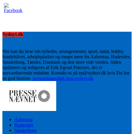
Sydnyt.dk
Her kan du læse om nyheder, arrangementer, sport, natur, hobby,
handelslivet, arbejdspladser og meget mere fra Aabenraa, Haderslev,
Sønderborg, Tønder, Danmark og den store vide verden. Siden
opdateres og redigeres af Erik Egvad Petersen, der er
ansvarshavende redaktør. Kontakt os på ep@sydnyt.dk hvis Du har
en god historie.
persondatapolitik-hos-sydnyt-dk
Aabenraa
Haderslev
Sønderborg