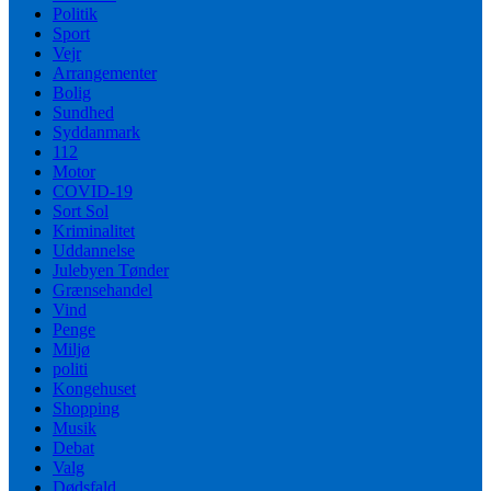
Politik
Sport
Vejr
Arrangementer
Bolig
Sundhed
Syddanmark
112
Motor
COVID-19
Sort Sol
Kriminalitet
Uddannelse
Julebyen Tønder
Grænsehandel
Vind
Penge
Miljø
politi
Kongehuset
Shopping
Musik
Debat
Valg
Dødsfald