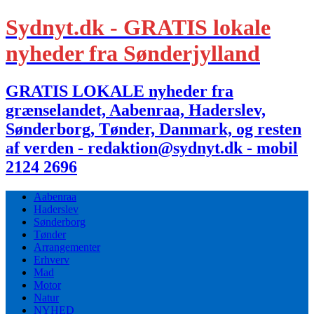
Sydnyt.dk - GRATIS lokale
nyheder fra Sønderjylland
GRATIS LOKALE nyheder fra
grænselandet, Aabenraa, Haderslev,
Sønderborg, Tønder, Danmark, og resten
af verden - redaktion@sydnyt.dk - mobil
2124 2696
Aabenraa
Haderslev
Sønderborg
Tønder
Arrangementer
Erhverv
Mad
Motor
Natur
NYHED