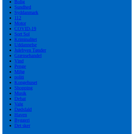
Bolig
Sundhed
Syddanmark
112
Motor
COVID-19
Sort Sol
Kriminalitet
Uddannelse
Julebyen Tønder
Grænsehandel
Vind
Penge
Miljø
politi
Kongehuset
Shopping
Musik
Debat
Valg
Dødsfald
Haven
Byggeri
Det sker