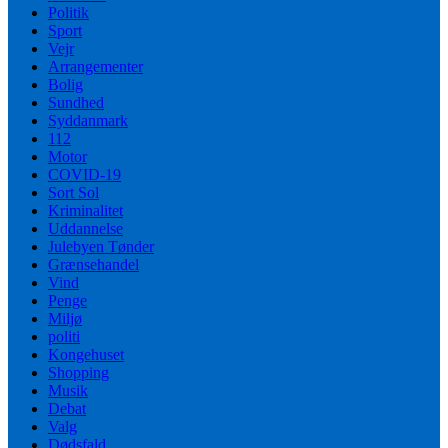
Politik
Sport
Vejr
Arrangementer
Bolig
Sundhed
Syddanmark
112
Motor
COVID-19
Sort Sol
Kriminalitet
Uddannelse
Julebyen Tønder
Grænsehandel
Vind
Penge
Miljø
politi
Kongehuset
Shopping
Musik
Debat
Valg
Dødsfald