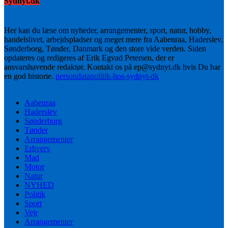
Sydnyt.dk
Her kan du læse om nyheder, arrangementer, sport, natur, hobby,
handelslivet, arbejdspladser og meget mere fra Aabenraa, Haderslev,
Sønderborg, Tønder, Danmark og den store vide verden. Siden
opdateres og redigeres af Erik Egvad Petersen, der er
ansvarshavende redaktør. Kontakt os på ep@sydnyt.dk hvis Du har
en god historie.
persondatapolitik-hos-sydnyt-dk
Aabenraa
Haderslev
Sønderborg
Tønder
Arrangementer
Erhverv
Mad
Motor
Natur
NYHED
Politik
Sport
Vejr
Arrangementer