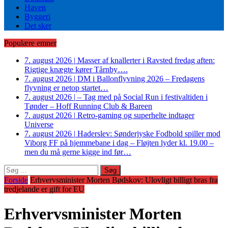
Haven
Byggeri
Det sker
Populære emner
7. august 2026
|
Masser af knallerter i Ravsted fredag aften:
Rigtige knægte kører Tårnby….
7. august 2026
|
DM i Ballonflyvning 2026 – Fredagens
flyvning er netop startet…
7. august 2026
|
– Tag med på Social Run i festivaltiden i
Tønder – Hoff Running Club & Bareen
7. august 2026
|
Retro-gaming og superhelte indtager
Universe
7. august 2026
|
Haderslev: Sønderjyske Fodbold spiller mod
Viborg FF på hjemmebane i dag – Fløjten lyder kl. 19.00 –
men du må gerne kigge ind før…
Søg
efter:
Forside
Erhvervsminister Morten Bødskov: Ulovligt billigt bras fra
tredjelande er gift for EU
Erhvervsminister Morten