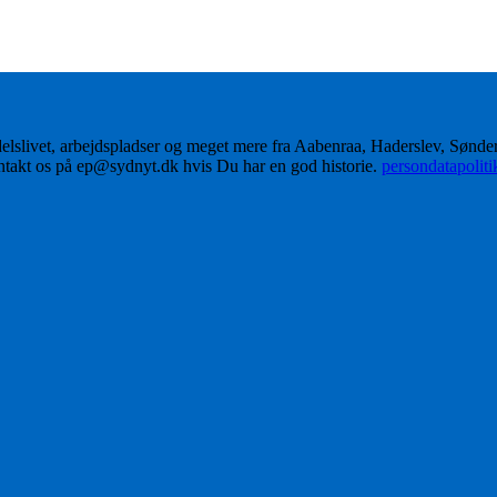
delslivet, arbejdspladser og meget mere fra Aabenraa, Haderslev, Sønd
ontakt os på ep@sydnyt.dk hvis Du har en god historie.
persondatapolit