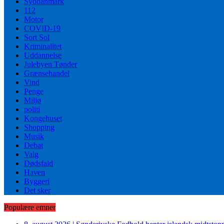
Syddanmark
112
Motor
COVID-19
Sort Sol
Kriminalitet
Uddannelse
Julebyen Tønder
Grænsehandel
Vind
Penge
Miljø
politi
Kongehuset
Shopping
Musik
Debat
Valg
Dødsfald
Haven
Byggeri
Det sker
Populære emner