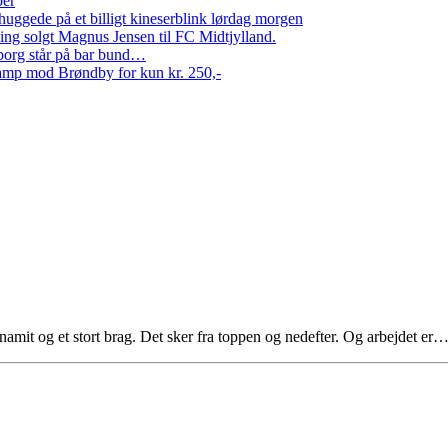
per
ggede på et billigt kineserblink lørdag morgen
ng solgt Magnus Jensen til FC Midtjylland.
erborg står på bar bund…
amp mod Brøndby for kun kr. 250,-
amit og et stort brag. Det sker fra toppen og nedefter. Og arbejdet er