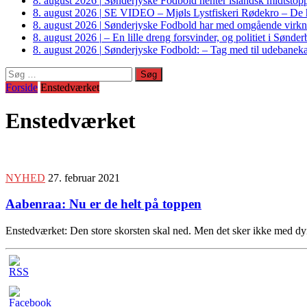
8. august 2026
|
Sønderjyske Fodbold henter islandsk midtstop
8. august 2026
|
SE VIDEO – Mjøls Lystfiskeri Rødekro – De hu
8. august 2026
|
Sønderjyske Fodbold har med omgående virkni
8. august 2026
|
– En lille dreng forsvinder, og politiet i Sønd
8. august 2026
|
Sønderjyske Fodbold: – Tag med til udebanek
Søg
efter:
Forside
Enstedværket
Enstedværket
NYHED
27. februar 2021
Aabenraa: Nu er de helt på toppen
Enstedværket: Den store skorsten skal ned. Men det sker ikke med dyn