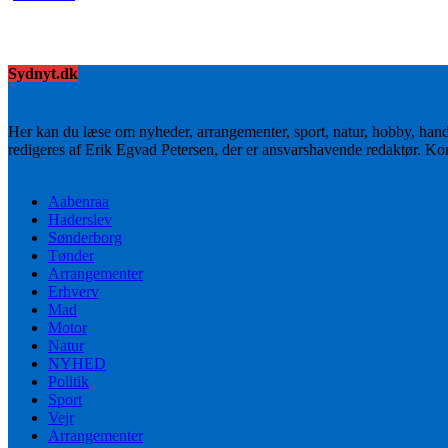
Sydnyt.dk
Her kan du læse om nyheder, arrangementer, sport, natur, hobby, han
redigeres af Erik Egvad Petersen, der er ansvarshavende redaktør. K
Aabenraa
Haderslev
Sønderborg
Tønder
Arrangementer
Erhverv
Mad
Motor
Natur
NYHED
Politik
Sport
Vejr
Arrangementer