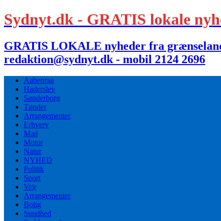
Sydnyt.dk - GRATIS lokale nyh
GRATIS LOKALE nyheder fra grænselandet,
redaktion@sydnyt.dk - mobil 2124 2696
Aabenraa
Haderslev
Sønderborg
Tønder
Arrangementer
Erhverv
Mad
Motor
Natur
NYHED
Politik
Sport
Vejr
Arrangementer
Bolig
Sundhed