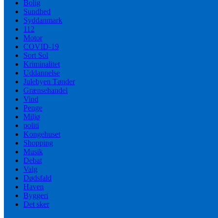
Bolig
Sundhed
Syddanmark
112
Motor
COVID-19
Sort Sol
Kriminalitet
Uddannelse
Julebyen Tønder
Grænsehandel
Vind
Penge
Miljø
politi
Kongehuset
Shopping
Musik
Debat
Valg
Dødsfald
Haven
Byggeri
Det sker