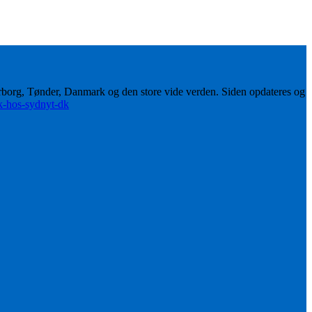
erborg, Tønder, Danmark og den store vide verden. Siden opdateres og
ik-hos-sydnyt-dk