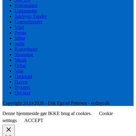
Kriminalitet
Uddannelse
Julebyen Tønder
Grænsehandel
Vind
Penge
Miljø
politi
Kongehuset
Shopping
Musik
Debat
Valg
Dødsfald
Haven
Byggeri
Det sker
Copyright 2020/2028 - Erik Egvad Petersen - sydnyt.dk
Denne hjemmeside gør IKKE brug af cookies.
Cookie
settings
ACCEPT