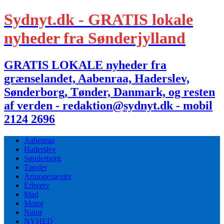
Sydnyt.dk - GRATIS lokale
nyheder fra Sønderjylland
GRATIS LOKALE nyheder fra
grænselandet, Aabenraa, Haderslev,
Sønderborg, Tønder, Danmark, og resten
af verden - redaktion@sydnyt.dk - mobil
2124 2696
Aabenraa
Haderslev
Sønderborg
Tønder
Arrangementer
Erhverv
Mad
Motor
Natur
NYHED