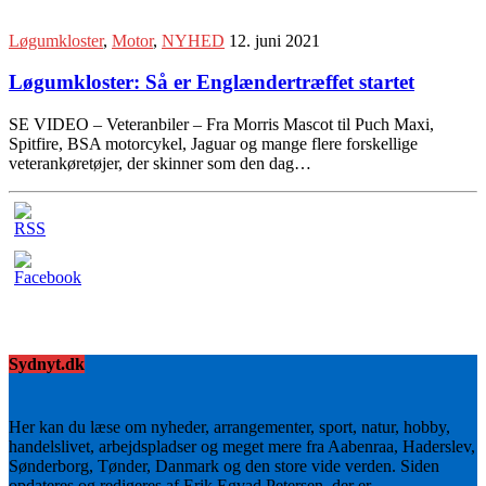
Løgumkloster
,
Motor
,
NYHED
12. juni 2021
Løgumkloster: Så er Englændertræffet startet
SE VIDEO – Veteranbiler – Fra Morris Mascot til Puch Maxi,
Spitfire, BSA motorcykel, Jaguar og mange flere forskellige
veterankøretøjer, der skinner som den dag…
Sydnyt.dk
Her kan du læse om nyheder, arrangementer, sport, natur, hobby,
handelslivet, arbejdspladser og meget mere fra Aabenraa, Haderslev,
Sønderborg, Tønder, Danmark og den store vide verden. Siden
opdateres og redigeres af Erik Egvad Petersen, der er