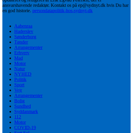
ansvarshavende redaktør. Kontakt os på ep@sydnyt.dk hvis Du har
en god historie.
persondatapolitik-hos-sydnyt-dk
Aabenraa
Haderslev
Sønderborg
Tønder
Arrangementer
Erhverv
Mad
Motor
Natur
NYHED
Politik
Sport
Vejr
Arrangementer
Bolig
Sundhed
Syddanmark
112
Motor
COVID-19
Sort Sol