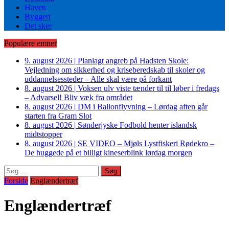
Haven
Byggeri
Det sker
Populære emner
9. august 2026
|
Planlagt angreb på Hadsten Skole:
Vejledning om sikkerhed og kriseberedskab til skoler og
uddannelsessteder – Alle skal være på forkant
8. august 2026
|
Voksen ulv viste tænder til til løber i fredags
– Advarsel! Bliv væk fra området
8. august 2026
|
DM i Ballonflyvning – Lørdag aften går
starten fra Gram Slot
8. august 2026
|
Sønderjyske Fodbold henter islandsk
midtstopper
8. august 2026
|
SE VIDEO – Mjøls Lystfiskeri Rødekro –
De huggede på et billigt kineserblink lørdag morgen
Søg
efter:
Forside
Englændertræf
Englændertræf