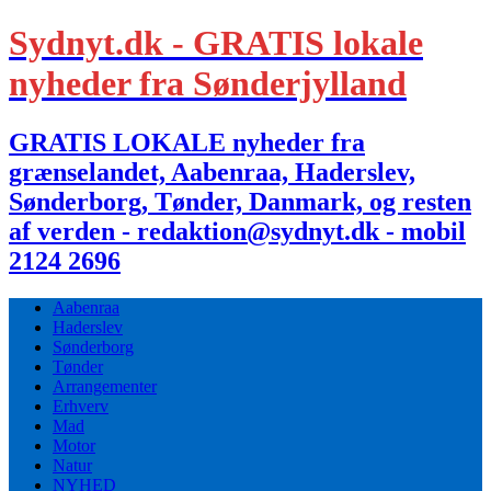
Sydnyt.dk - GRATIS lokale
nyheder fra Sønderjylland
GRATIS LOKALE nyheder fra
grænselandet, Aabenraa, Haderslev,
Sønderborg, Tønder, Danmark, og resten
af verden - redaktion@sydnyt.dk - mobil
2124 2696
Aabenraa
Haderslev
Sønderborg
Tønder
Arrangementer
Erhverv
Mad
Motor
Natur
NYHED