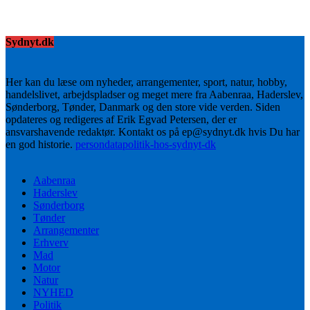
Sydnyt.dk
Her kan du læse om nyheder, arrangementer, sport, natur, hobby,
handelslivet, arbejdspladser og meget mere fra Aabenraa, Haderslev,
Sønderborg, Tønder, Danmark og den store vide verden. Siden
opdateres og redigeres af Erik Egvad Petersen, der er
ansvarshavende redaktør. Kontakt os på ep@sydnyt.dk hvis Du har
en god historie.
persondatapolitik-hos-sydnyt-dk
Aabenraa
Haderslev
Sønderborg
Tønder
Arrangementer
Erhverv
Mad
Motor
Natur
NYHED
Politik