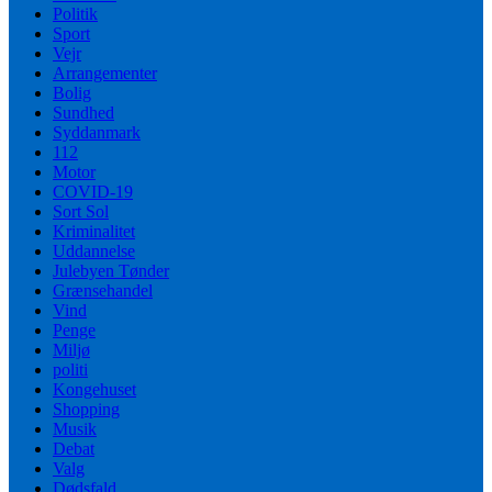
Politik
Sport
Vejr
Arrangementer
Bolig
Sundhed
Syddanmark
112
Motor
COVID-19
Sort Sol
Kriminalitet
Uddannelse
Julebyen Tønder
Grænsehandel
Vind
Penge
Miljø
politi
Kongehuset
Shopping
Musik
Debat
Valg
Dødsfald