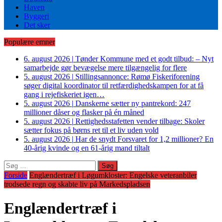
Haven
Byggeri
Det sker
Populære emner
6. august 2026
|
Tønder Kommune med et godt tilbud: – Nyt
samarbejde gør bevægelse mere tilgængelig for flere
5. august 2026
|
Stillingsannonce: Rømø Fiskeriforening
søger digital koordinator til retfærdighedskampen for at få
gang i rejefiskeriet igen…
5. august 2026
|
Danskerne sætter ny pantrekord: 247
millioner dåser og flasker på én måned
5. august 2026
|
Rettighedsstafetten vender tilbage: Skoler
sætter fokus på børns ret til et liv uden vold
5. august 2026
|
Har de snydt Forsvaret for 1,2 millioner? En
40-årig kvinde og en 61-årig mand tiltalt
Søg
efter:
Forside
Englændertræf i Løgumkloster: Engelske veteranbiler
trodsede regn og skabte liv på Markedspladsen
Englændertræf i