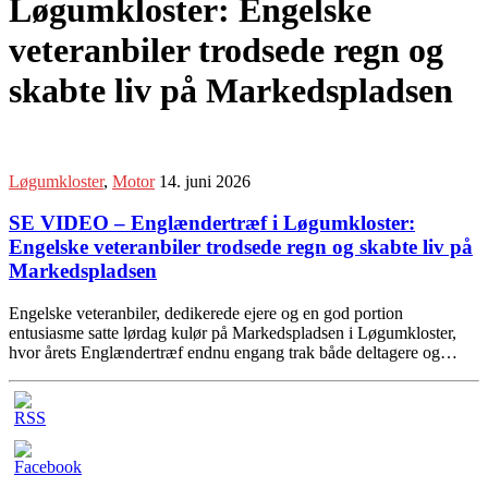
Løgumkloster: Engelske
veteranbiler trodsede regn og
skabte liv på Markedspladsen
Løgumkloster
,
Motor
14. juni 2026
SE VIDEO – Englændertræf i Løgumkloster:
Engelske veteranbiler trodsede regn og skabte liv på
Markedspladsen
Engelske veteranbiler, dedikerede ejere og en god portion
entusiasme satte lørdag kulør på Markedspladsen i Løgumkloster,
hvor årets Englændertræf endnu engang trak både deltagere og…