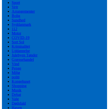
Sport
Vejr
Arrangementer
Bolig
Sundhed
Syddanmark
112
Motor
COVID-19
Sort Sol
Kriminalitet
Uddannelse
Julebyen Tønder
Grænsehandel
Vind
Penge
Miljø
politi
Kongehuset
Shopping
Musik
Debat
Valg
Dødsfald
Haven