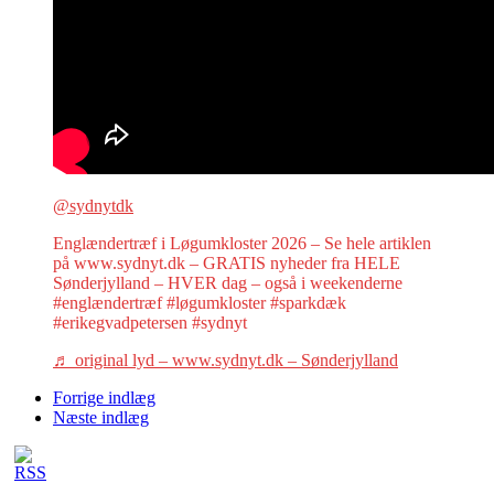
@sydnytdk
Englændertræf i Løgumkloster 2026 – Se hele artiklen
på www.sydnyt.dk – GRATIS nyheder fra HELE
Sønderjylland – HVER dag – også i weekenderne
#englændertræf #løgumkloster #sparkdæk
#erikegvadpetersen #sydnyt
♬ original lyd – www.sydnyt.dk – Sønderjylland
Forrige indlæg
Næste indlæg