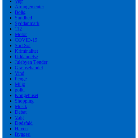
Vejr
Arrangementer
Bolig
Sundhed
Syddanmark
112
Motor
COVID-19
Sort Sol
Kriminalitet
Uddannelse
Julebyen Tønder
Grænsehandel
Vind
Penge
Miljø
politi
Kongehuset
Shopping
Musik
Debat
Valg
Dødsfald
Haven
Byggeri