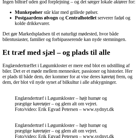
Ingen biltræf uden god forplejning – og det sørger lokale aktører for:
Munkepølser
står klar med grillede pølser.
Postgaardens ølvogn
og
Centralhotellet
serverer fadøl og
kolde drikkevarer.
Det gør Markedspladsen til et naturligt mødested, hvor både
bilentusiaster, familier og forbipasserende kan nyde stemningen.
Et træf med sjæl – og plads til alle
Englændertræffet i Løgumkloster er mere end blot en udstilling af
biler. Det er et møde mellem mennesker, passioner og historier. Her
er plads til både dem, der kommer for at vise deres køretøj frem, og
dem, der blot vil nyde synet af bilkultur i alle afskygninger.
Englændertræf i Løgumkloster – højt humør og
prægtige køretøjer – og glem alt om vejret.
Foto/video: Erik Egvad Petersen – www.sydnyt.dk
Englændertræf i Løgumkloster – højt humør og
prægtige køretøjer – og glem alt om vejret.
Foto/video: Erik Egvad Petersen – www.sydnyt.dk