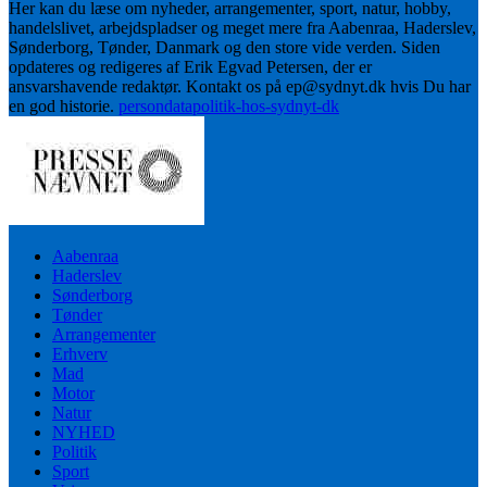
Her kan du læse om nyheder, arrangementer, sport, natur, hobby,
handelslivet, arbejdspladser og meget mere fra Aabenraa, Haderslev,
Sønderborg, Tønder, Danmark og den store vide verden. Siden
opdateres og redigeres af Erik Egvad Petersen, der er
ansvarshavende redaktør. Kontakt os på ep@sydnyt.dk hvis Du har
en god historie.
persondatapolitik-hos-sydnyt-dk
Aabenraa
Haderslev
Sønderborg
Tønder
Arrangementer
Erhverv
Mad
Motor
Natur
NYHED
Politik
Sport