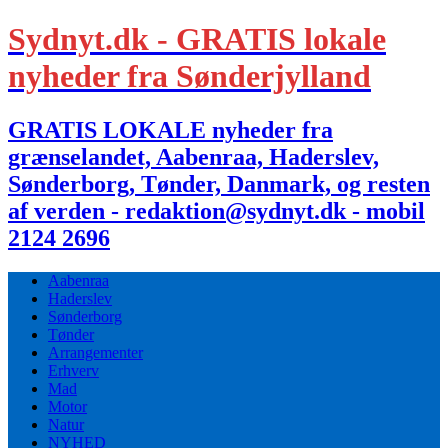
Sydnyt.dk - GRATIS lokale
nyheder fra Sønderjylland
GRATIS LOKALE nyheder fra
grænselandet, Aabenraa, Haderslev,
Sønderborg, Tønder, Danmark, og resten
af verden - redaktion@sydnyt.dk - mobil
2124 2696
Aabenraa
Haderslev
Sønderborg
Tønder
Arrangementer
Erhverv
Mad
Motor
Natur
NYHED