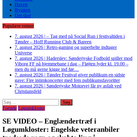
Haven
Byggeri
Det sker
Populære emner
7. august 2026
|
– Tag med på Social Run i festivaltiden i
Tønder – Hoff Running Club & Bareen
7. august 2026
|
Retro-gaming og superhelte indtager
Universe
7. august 2026
|
Haderslev: Sønderjyske Fodbold spiller mod
Viborg FF på hjemmebane i dag – Fløjten lyder kl. 19.00 –
men du må gerne kigge ind før…
7. august 2026
|
Tønder Festival giver publikum en sidste
gave: Fire intimkoncerter med fem publikumsfavoritter
7. august 2026
|
Sønderjyske Motorvej får ny asfalt ved
Christiansfeld
Søg
efter:
Forside
Løgumkloster
SE VIDEO – Englændertræf i
Løgumkloster: Engelske veteranbiler