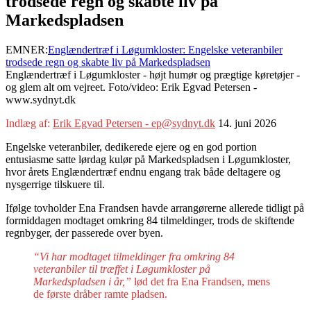
trodsede regn og skabte liv på
Markedspladsen
EMNER:
Englændertræf i Løgumkloster: Engelske veteranbiler
trodsede regn og skabte liv på Markedspladsen
Englændertræf i Løgumkloster - højt humør og prægtige køretøjer -
og glem alt om vejreet. Foto/video: Erik Egvad Petersen -
www.sydnyt.dk
Indlæg af:
Erik Egvad Petersen - ep@sydnyt.dk
14. juni 2026
Engelske veteranbiler, dedikerede ejere og en god portion
entusiasme satte lørdag kulør på Markedspladsen i Løgumkloster,
hvor årets Englændertræf endnu engang trak både deltagere og
nysgerrige tilskuere til.
Ifølge tovholder Ena Frandsen havde arrangørerne allerede tidligt på
formiddagen modtaget omkring 84 tilmeldinger, trods de skiftende
regnbyger, der passerede over byen.
“Vi har modtaget tilmeldinger fra omkring 84
veteranbiler til træffet i Løgumkloster på
Markedspladsen i år,”
lød det fra Ena Frandsen, mens
de første dråber ramte pladsen.