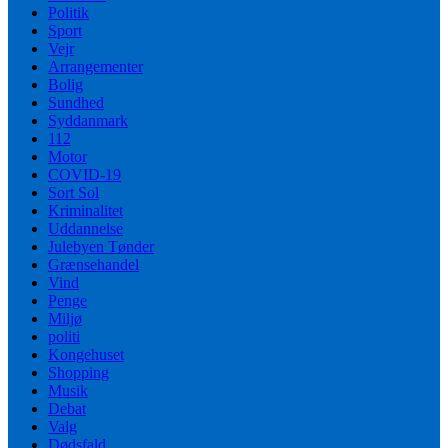
Politik
Sport
Vejr
Arrangementer
Bolig
Sundhed
Syddanmark
112
Motor
COVID-19
Sort Sol
Kriminalitet
Uddannelse
Julebyen Tønder
Grænsehandel
Vind
Penge
Miljø
politi
Kongehuset
Shopping
Musik
Debat
Valg
Dødsfald