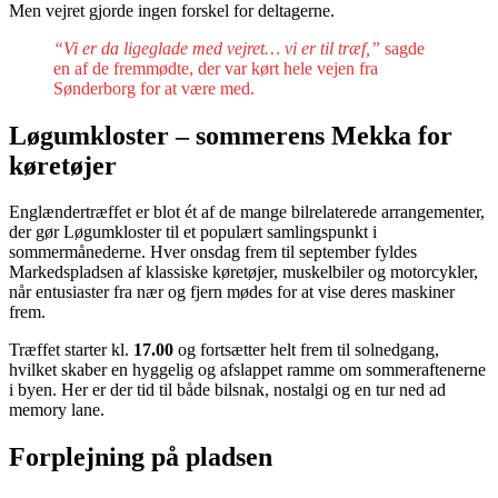
Men vejret gjorde ingen forskel for deltagerne.
“Vi er da ligeglade med vejret… vi er til træf,”
sagde
en af de fremmødte, der var kørt hele vejen fra
Sønderborg for at være med.
Løgumkloster – sommerens Mekka for
køretøjer
Englændertræffet er blot ét af de mange bilrelaterede arrangementer,
der gør Løgumkloster til et populært samlingspunkt i
sommermånederne. Hver onsdag frem til september fyldes
Markedspladsen af klassiske køretøjer, muskelbiler og motorcykler,
når entusiaster fra nær og fjern mødes for at vise deres maskiner
frem.
Træffet starter kl.
17.00
og fortsætter helt frem til solnedgang,
hvilket skaber en hyggelig og afslappet ramme om sommeraftenerne
i byen. Her er der tid til både bilsnak, nostalgi og en tur ned ad
memory lane.
Forplejning på pladsen