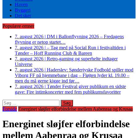
Haven
Byggeri
Det sker
Populære emner
7. august 2026
|
DM i Ballonflyvning 2026 – Fredagens
flyvning er netop startet…
7. august 2026
|
– Tag med på Social Run i festivaltiden i
Tønder – Hoff Running Club & Bareen
7. august 2026
|
Retro-gaming og superhelte indtager
Universe
7. august 2026
|
Haderslev: Sønderjyske Fodbold spiller mod
Viborg FF på hjemmebane i dag – Fløjten lyder kl. 19.00 –
men du må gerne kigge ind før…
7. august 2026
|
Tønder Festival giver publikum en sidste
gave: Fire intimkoncerter med fem publikumsfavoritter
Søg
efter:
Forside
Energinet sløjfer elforbindelse mellem Aabenraa og Krusaa
Energinet sløjfer elforbindelse
mellem Aabenraa og Krusaa