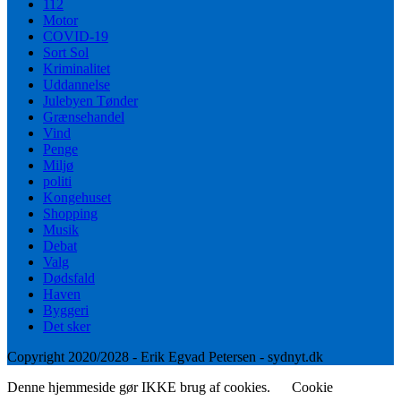
112
Motor
COVID-19
Sort Sol
Kriminalitet
Uddannelse
Julebyen Tønder
Grænsehandel
Vind
Penge
Miljø
politi
Kongehuset
Shopping
Musik
Debat
Valg
Dødsfald
Haven
Byggeri
Det sker
Copyright 2020/2028 - Erik Egvad Petersen - sydnyt.dk
Denne hjemmeside gør IKKE brug af cookies.
Cookie