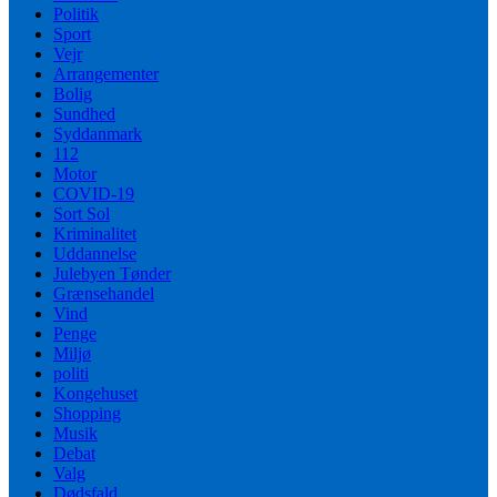
Politik
Sport
Vejr
Arrangementer
Bolig
Sundhed
Syddanmark
112
Motor
COVID-19
Sort Sol
Kriminalitet
Uddannelse
Julebyen Tønder
Grænsehandel
Vind
Penge
Miljø
politi
Kongehuset
Shopping
Musik
Debat
Valg
Dødsfald