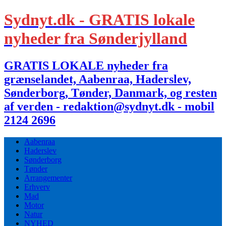
Sydnyt.dk - GRATIS lokale
nyheder fra Sønderjylland
GRATIS LOKALE nyheder fra
grænselandet, Aabenraa, Haderslev,
Sønderborg, Tønder, Danmark, og resten
af verden - redaktion@sydnyt.dk - mobil
2124 2696
Aabenraa
Haderslev
Sønderborg
Tønder
Arrangementer
Erhverv
Mad
Motor
Natur
NYHED