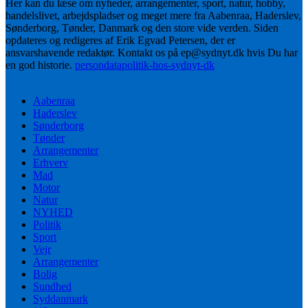
Her kan du læse om nyheder, arrangementer, sport, natur, hobby,
handelslivet, arbejdspladser og meget mere fra Aabenraa, Haderslev,
Sønderborg, Tønder, Danmark og den store vide verden. Siden
opdateres og redigeres af Erik Egvad Petersen, der er
ansvarshavende redaktør. Kontakt os på ep@sydnyt.dk hvis Du har
en god historie.
persondatapolitik-hos-sydnyt-dk
Aabenraa
Haderslev
Sønderborg
Tønder
Arrangementer
Erhverv
Mad
Motor
Natur
NYHED
Politik
Sport
Vejr
Arrangementer
Bolig
Sundhed
Syddanmark