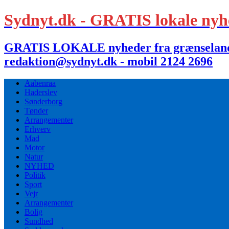
Sydnyt.dk - GRATIS lokale nyh
GRATIS LOKALE nyheder fra grænselandet,
redaktion@sydnyt.dk - mobil 2124 2696
Aabenraa
Haderslev
Sønderborg
Tønder
Arrangementer
Erhverv
Mad
Motor
Natur
NYHED
Politik
Sport
Vejr
Arrangementer
Bolig
Sundhed