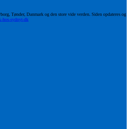
erborg, Tønder, Danmark og den store vide verden. Siden opdateres og
ik-hos-sydnyt-dk