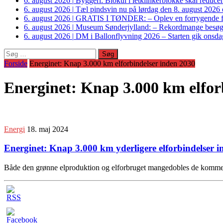
6. august 2026
|
Byggeri: Biokul i letklinkerblokke skal reduce
6. august 2026
|
Tæl pindsvin nu på lørdag den 8. august 2026 o
6. august 2026
|
GRATIS I TØNDER: – Oplev en forrygende fo
6. august 2026
|
Museum Sønderjylland: – Rekordmange besøgte G
6. august 2026
|
DM i Ballonflyvning 2026 – Starten gik onsdag
Søg
efter:
Forside
Energinet: Knap 3.000 km elforbindelser inden 2030
Energinet: Knap 3.000 km elfor
Energi
18. maj 2024
Energinet: Knap 3.000 km yderligere elforbindelser 
Både den grønne elproduktion og elforbruget mangedobles de kommen