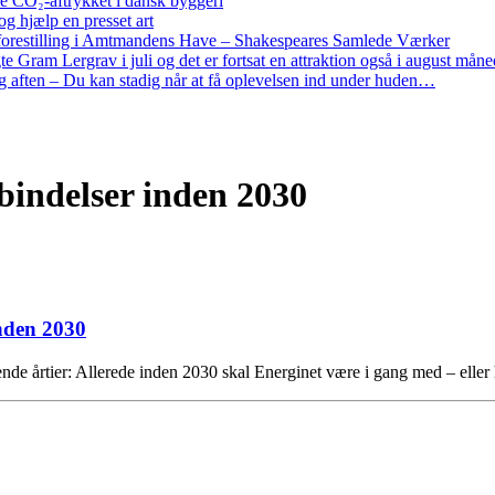
re CO₂-aftrykket i dansk byggeri
g hjælp en presset art
restilling i Amtmandens Have – Shakespeares Samlede Værker
ram Lergrav i juli og det er fortsat en attraktion også i august måne
 aften – Du kan stadig når at få oplevelsen ind under huden…
bindelser inden 2030
inden 2030
de årtier: Allerede inden 2030 skal Energinet være i gang med – ell