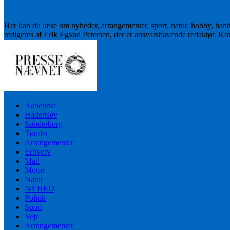
Her kan du læse om nyheder, arrangementer, sport, natur, hobby, han
redigeres af Erik Egvad Petersen, der er ansvarshavende redaktør. K
Aabenraa
Haderslev
Sønderborg
Tønder
Arrangementer
Erhverv
Mad
Motor
Natur
NYHED
Politik
Sport
Vejr
Arrangementer