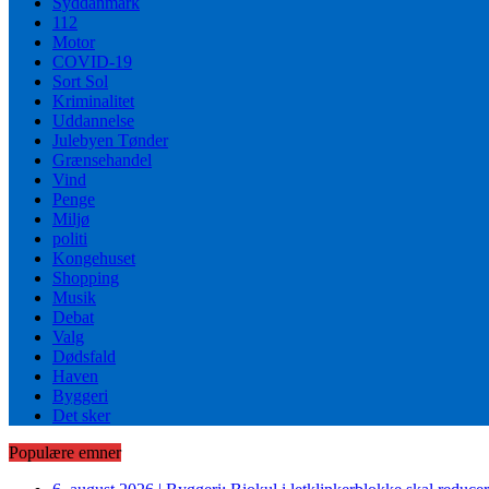
Syddanmark
112
Motor
COVID-19
Sort Sol
Kriminalitet
Uddannelse
Julebyen Tønder
Grænsehandel
Vind
Penge
Miljø
politi
Kongehuset
Shopping
Musik
Debat
Valg
Dødsfald
Haven
Byggeri
Det sker
Populære emner