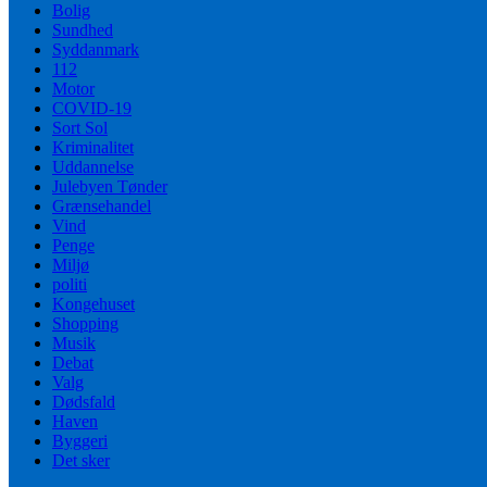
Bolig
Sundhed
Syddanmark
112
Motor
COVID-19
Sort Sol
Kriminalitet
Uddannelse
Julebyen Tønder
Grænsehandel
Vind
Penge
Miljø
politi
Kongehuset
Shopping
Musik
Debat
Valg
Dødsfald
Haven
Byggeri
Det sker