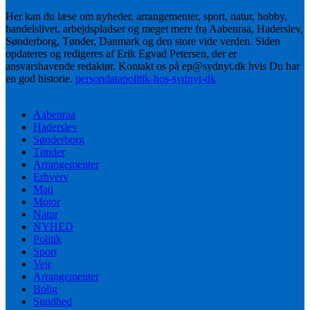
Her kan du læse om nyheder, arrangementer, sport, natur, hobby,
handelslivet, arbejdspladser og meget mere fra Aabenraa, Haderslev,
Sønderborg, Tønder, Danmark og den store vide verden. Siden
opdateres og redigeres af Erik Egvad Petersen, der er
ansvarshavende redaktør. Kontakt os på ep@sydnyt.dk hvis Du har
en god historie.
persondatapolitik-hos-sydnyt-dk
Aabenraa
Haderslev
Sønderborg
Tønder
Arrangementer
Erhverv
Mad
Motor
Natur
NYHED
Politik
Sport
Vejr
Arrangementer
Bolig
Sundhed