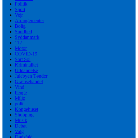
Politik
Sport
Vejr
Arrangementer
Bolig
Sundhed
Syddanmark
112
Motor
COVID-19
Sort Sol
Kriminalitet
Uddannelse
Julebyen Tønder
Grænsehandel
Vind
Penge
Miljø
politi
Kongehuset
Shopping
Musik
Debat
Valg
Dødsfald