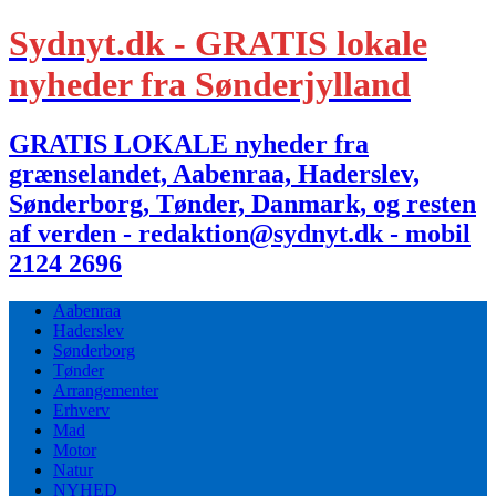
Sydnyt.dk - GRATIS lokale
nyheder fra Sønderjylland
GRATIS LOKALE nyheder fra
grænselandet, Aabenraa, Haderslev,
Sønderborg, Tønder, Danmark, og resten
af verden - redaktion@sydnyt.dk - mobil
2124 2696
Aabenraa
Haderslev
Sønderborg
Tønder
Arrangementer
Erhverv
Mad
Motor
Natur
NYHED