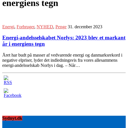
energiens tegn
Energi
,
Forbruger
,
NYHED
,
Penge
31. december 2023
Energi-andelsselskabet Norlys: 2023 blev et markant
år i energiens tegn
Året har budt på masser af vedvarende energi og danmarksrekord i
negative elpriser, lyder det indledningsvis fra vores allesammens
energi-andelsselskab Norlys i dag. – Når…
Sydnyt.dk