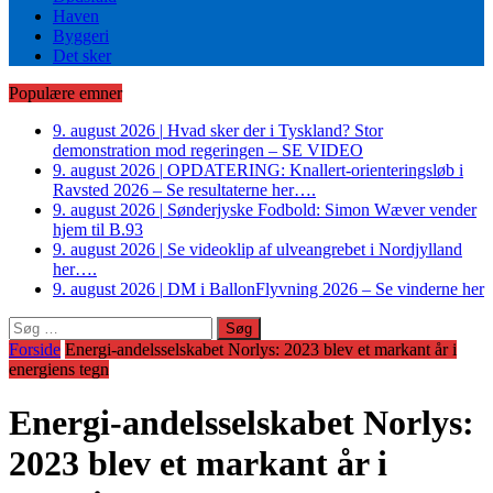
Haven
Byggeri
Det sker
Populære emner
9. august 2026
|
Hvad sker der i Tyskland? Stor
demonstration mod regeringen – SE VIDEO
9. august 2026
|
OPDATERING: Knallert-orienteringsløb i
Ravsted 2026 – Se resultaterne her….
9. august 2026
|
Sønderjyske Fodbold: Simon Wæver vender
hjem til B.93
9. august 2026
|
Se videoklip af ulveangrebet i Nordjylland
her….
9. august 2026
|
DM i BallonFlyvning 2026 – Se vinderne her
Søg
efter:
Forside
Energi-andelsselskabet Norlys: 2023 blev et markant år i
energiens tegn
Energi-andelsselskabet Norlys:
2023 blev et markant år i