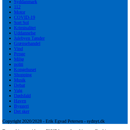
Syddanmark
112
Motor
COVID-19
Sort Sol
Kriminalitet
Uddannelse
Julebyen Tønder
Grænsehandel
Vind
Penge
Miljø
politi
Kongehuset
Shopping
Musik
Debat
Valg
Dødsfald
Haven
Byggeri
Det sker
Copyright 2020/2028 - Erik Egvad Petersen - sydnyt.dk