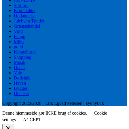
COVID-19
Sort Sol
Kriminalitet
Uddannelse
Julebyen Tønder
Grænsehandel
Vind
Penge
Miljø
politi
Kongehuset
Shopping
Musik
Debat
Valg
Dødsfald
Haven
Byggeri
Det sker
Copyright 2020/2028 - Erik Egvad Petersen - sydnyt.dk
Denne hjemmeside gør IKKE brug af cookies.
Cookie
settings
ACCEPT