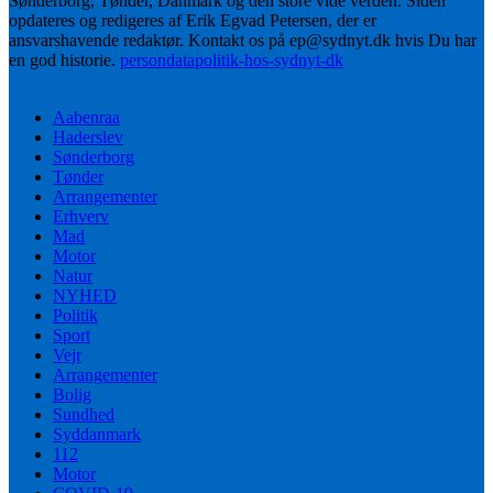
Sønderborg, Tønder, Danmark og den store vide verden. Siden
opdateres og redigeres af Erik Egvad Petersen, der er
ansvarshavende redaktør. Kontakt os på ep@sydnyt.dk hvis Du har
en god historie.
persondatapolitik-hos-sydnyt-dk
Aabenraa
Haderslev
Sønderborg
Tønder
Arrangementer
Erhverv
Mad
Motor
Natur
NYHED
Politik
Sport
Vejr
Arrangementer
Bolig
Sundhed
Syddanmark
112
Motor