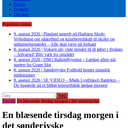
Haven
Byggeri
Det sker
Populære emner
9. august 2026
|
Planlagt angreb på Hadsten Skole:
Vejledning om sikkerhed og kriseberedskab til skoler og
uddannelsessteder – Alle skal være på forkant
8. august 2026
|
Voksen ulv viste tænder til til løber i fredags
– Advarsel! Bliv væk fra området
8. august 2026
|
DM i Ballonflyvning – Lørdag aften går
starten fra Gram Slot
8. august 2026
|
Sønderjyske Fodbold henter islandsk
midtstopper
8. august 2026
|
SE VIDEO – Mjøls Lystfiskeri Rødekro –
De huggede på et billigt kineserblink lørdag morgen
Søg
efter:
Forside
En blæsende tirsdag morgen i det sønderjyske
En blæsende tirsdag morgen i
det sønderjyske