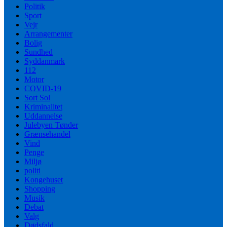
Politik
Sport
Vejr
Arrangementer
Bolig
Sundhed
Syddanmark
112
Motor
COVID-19
Sort Sol
Kriminalitet
Uddannelse
Julebyen Tønder
Grænsehandel
Vind
Penge
Miljø
politi
Kongehuset
Shopping
Musik
Debat
Valg
Dødsfald