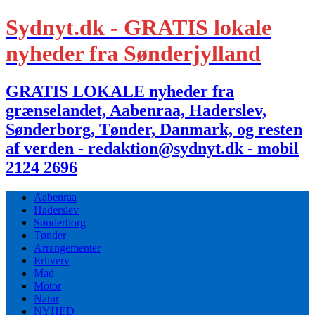
Sydnyt.dk - GRATIS lokale
nyheder fra Sønderjylland
GRATIS LOKALE nyheder fra
grænselandet, Aabenraa, Haderslev,
Sønderborg, Tønder, Danmark, og resten
af verden - redaktion@sydnyt.dk - mobil
2124 2696
Aabenraa
Haderslev
Sønderborg
Tønder
Arrangementer
Erhverv
Mad
Motor
Natur
NYHED