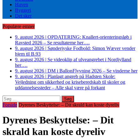
Haven
Byggeri
Det sker
Populære emner
9. august 2026
|
OPDATERING: Knallert-orienteringsløb i
Ravsted 2026 – Se resultaterne her….
9. august 2026
|
Sønderjyske Fodbold: Simon Wæver vender
hjem til B.93
9. august 2026
|
Se videoklip af ulveangrebet i Nordjylland
her….
9. august 2026
|
DM i BallonFlyvning 2026 – Se vinderne her
9. august 2026
|
Planlagt angreb på Hadsten Skole:
Vejledning om sikkerhed og kriseberedskab til skoler og
uddannelsessteder – Alle skal være på forkant
Søg
efter:
Forside
Dyrenes Beskyttelse: – Dit skrald kan koste dyreliv
Dyrenes Beskyttelse: – Dit
skrald kan koste dyreliv