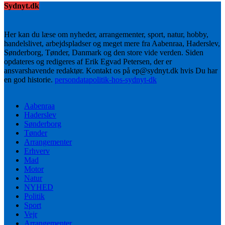
Sydnyt.dk
Her kan du læse om nyheder, arrangementer, sport, natur, hobby,
handelslivet, arbejdspladser og meget mere fra Aabenraa, Haderslev,
Sønderborg, Tønder, Danmark og den store vide verden. Siden
opdateres og redigeres af Erik Egvad Petersen, der er
ansvarshavende redaktør. Kontakt os på ep@sydnyt.dk hvis Du har
en god historie.
persondatapolitik-hos-sydnyt-dk
Aabenraa
Haderslev
Sønderborg
Tønder
Arrangementer
Erhverv
Mad
Motor
Natur
NYHED
Politik
Sport
Vejr
Arrangementer