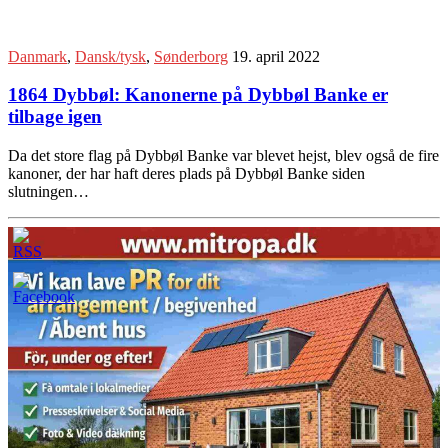
Danmark
,
Dansk/tysk
,
Sønderborg
19. april 2022
1864 Dybbøl: Kanonerne på Dybbøl Banke er
tilbage igen
Da det store flag på Dybbøl Banke var blevet hejst, blev også de fire
kanoner, der har haft deres plads på Dybbøl Banke siden
slutningen…