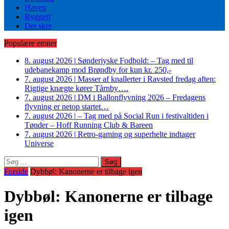
Haven
Byggeri
Det sker
Populære emner
8. august 2026
|
Sønderjyske Fodbold: – Tag med til
udebanekamp mod Brøndby for kun kr. 250,-
7. august 2026
|
Masser af knallerter i Ravsted fredag aften:
Rigtige knægte kører Tårnby….
7. august 2026
|
DM i Ballonflyvning 2026 – Fredagens
flyvning er netop startet…
7. august 2026
|
– Tag med på Social Run i festivaltiden i
Tønder – Hoff Running Club & Bareen
7. august 2026
|
Retro-gaming og superhelte indtager
Universe
Søg
efter:
Forside
Dybbøl: Kanonerne er tilbage igen
Dybbøl: Kanonerne er tilbage
igen