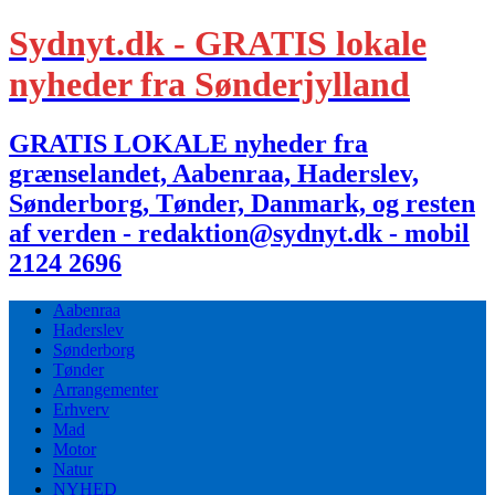
Sydnyt.dk - GRATIS lokale
nyheder fra Sønderjylland
GRATIS LOKALE nyheder fra
grænselandet, Aabenraa, Haderslev,
Sønderborg, Tønder, Danmark, og resten
af verden - redaktion@sydnyt.dk - mobil
2124 2696
Aabenraa
Haderslev
Sønderborg
Tønder
Arrangementer
Erhverv
Mad
Motor
Natur
NYHED