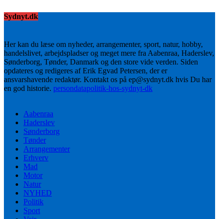
Sydnyt.dk
Her kan du læse om nyheder, arrangementer, sport, natur, hobby,
handelslivet, arbejdspladser og meget mere fra Aabenraa, Haderslev,
Sønderborg, Tønder, Danmark og den store vide verden. Siden
opdateres og redigeres af Erik Egvad Petersen, der er
ansvarshavende redaktør. Kontakt os på ep@sydnyt.dk hvis Du har
en god historie.
persondatapolitik-hos-sydnyt-dk
Aabenraa
Haderslev
Sønderborg
Tønder
Arrangementer
Erhverv
Mad
Motor
Natur
NYHED
Politik
Sport