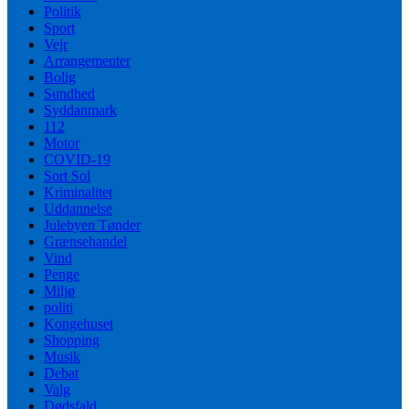
Politik
Sport
Vejr
Arrangementer
Bolig
Sundhed
Syddanmark
112
Motor
COVID-19
Sort Sol
Kriminalitet
Uddannelse
Julebyen Tønder
Grænsehandel
Vind
Penge
Miljø
politi
Kongehuset
Shopping
Musik
Debat
Valg
Dødsfald