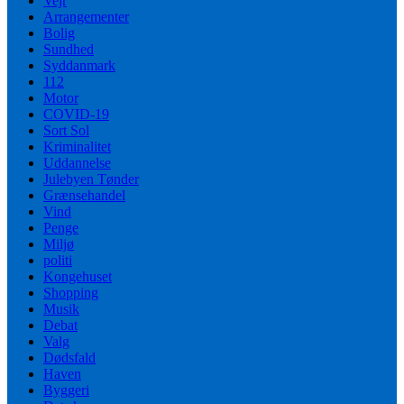
Vejr
Arrangementer
Bolig
Sundhed
Syddanmark
112
Motor
COVID-19
Sort Sol
Kriminalitet
Uddannelse
Julebyen Tønder
Grænsehandel
Vind
Penge
Miljø
politi
Kongehuset
Shopping
Musik
Debat
Valg
Dødsfald
Haven
Byggeri