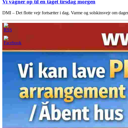
Vi vågner op til en tåget tirsdag morgen
DMI – Det flotte vejr fortsætter i dag. Varme og solskinsvejr om dag