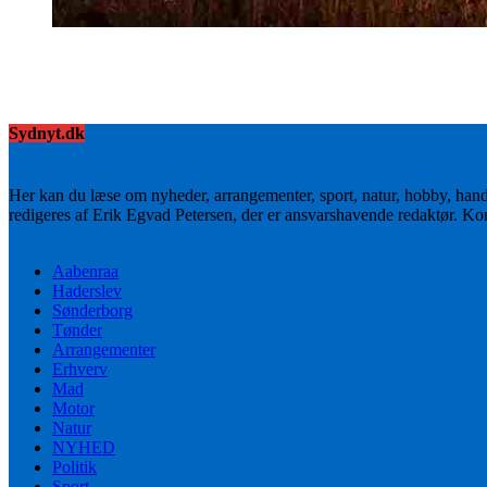
Sydnyt.dk
Her kan du læse om nyheder, arrangementer, sport, natur, hobby, han
redigeres af Erik Egvad Petersen, der er ansvarshavende redaktør. K
Aabenraa
Haderslev
Sønderborg
Tønder
Arrangementer
Erhverv
Mad
Motor
Natur
NYHED
Politik
Sport