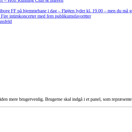
nder – Hoff Running Club & Bareen
iborg FF på hjemmebane i dag – Fløjten lyder kl. 19.00 – men du må 
: Fire intimkoncerter med fem publikumsfavoritter
ansfeld
iden mere brugervenlig. Brugerne skal indgå i et panel, som repræsen