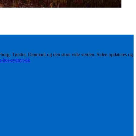
erborg, Tønder, Danmark og den store vide verden. Siden opdateres og
ik-hos-sydnyt-dk