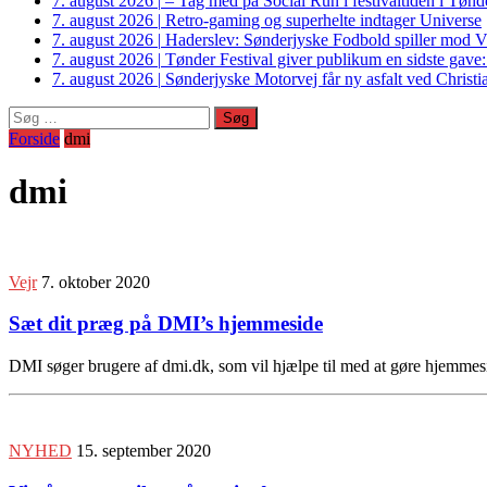
7. august 2026
|
– Tag med på Social Run i festivaltiden i Tø
7. august 2026
|
Retro-gaming og superhelte indtager Universe
7. august 2026
|
Haderslev: Sønderjyske Fodbold spiller mod V
7. august 2026
|
Tønder Festival giver publikum en sidste gave
7. august 2026
|
Sønderjyske Motorvej får ny asfalt ved Christi
Søg
efter:
Forside
dmi
dmi
Vejr
7. oktober 2020
Sæt dit præg på DMI’s hjemmeside
DMI søger brugere af dmi.dk, som vil hjælpe til med at gøre hjemmes
NYHED
15. september 2020