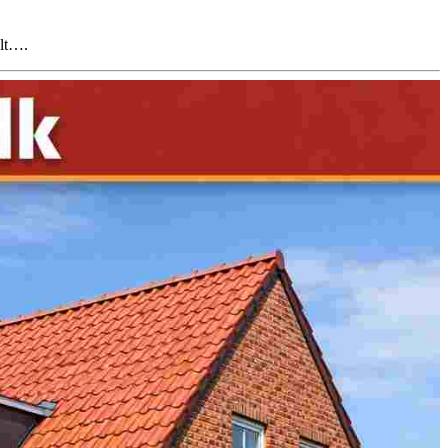
alt….