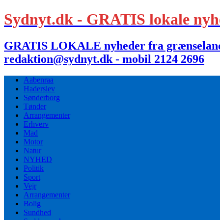
Sydnyt.dk - GRATIS lokale nyh
GRATIS LOKALE nyheder fra grænselandet,
redaktion@sydnyt.dk - mobil 2124 2696
Aabenraa
Haderslev
Sønderborg
Tønder
Arrangementer
Erhverv
Mad
Motor
Natur
NYHED
Politik
Sport
Vejr
Arrangementer
Bolig
Sundhed