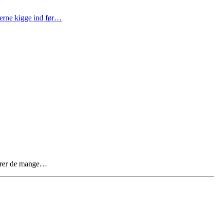
gerne kigge ind før…
terer de mange…