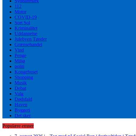
Syddanmark
112
Motor
COVID-19
Sort Sol
Kriminalitet
Uddannelse
Julebyen Tønder
Grænsehandel
Vind
Penge
Miljø
politi
Kongehuset
Shopping
Musik
Debat
Valg
Dødsfald
Haven
Byggeri
Det sker
Populære emner