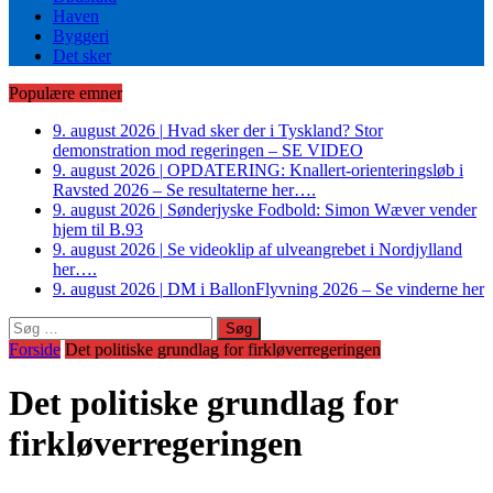
Haven
Byggeri
Det sker
Populære emner
9. august 2026
|
Hvad sker der i Tyskland? Stor
demonstration mod regeringen – SE VIDEO
9. august 2026
|
OPDATERING: Knallert-orienteringsløb i
Ravsted 2026 – Se resultaterne her….
9. august 2026
|
Sønderjyske Fodbold: Simon Wæver vender
hjem til B.93
9. august 2026
|
Se videoklip af ulveangrebet i Nordjylland
her….
9. august 2026
|
DM i BallonFlyvning 2026 – Se vinderne her
Søg
efter:
Forside
Det politiske grundlag for firkløverregeringen
Det politiske grundlag for
firkløverregeringen