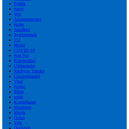
Politik
Sport
Vejr
Arrangementer
Bolig
Sundhed
Syddanmark
112
Motor
COVID-19
Sort Sol
Kriminalitet
Uddannelse
Julebyen Tønder
Grænsehandel
Vind
Penge
Miljø
politi
Kongehuset
Shopping
Musik
Debat
Valg
Dødsfald