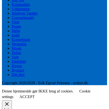
Sort Sol
Kriminalitet
Uddannelse
Julebyen Tønder
Grænsehandel
Vind
Penge
Miljø
politi
Kongehuset
Shopping
Musik
Debat
Valg
Dødsfald
Haven
Byggeri
Det sker
Copyright 2020/2028 - Erik Egvad Petersen - sydnyt.dk
Denne hjemmeside gør IKKE brug af cookies.
Cookie
settings
ACCEPT