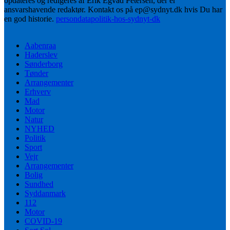
opdateres og redigeres af Erik Egvad Petersen, der er
ansvarshavende redaktør. Kontakt os på ep@sydnyt.dk hvis Du har
en god historie.
persondatapolitik-hos-sydnyt-dk
Aabenraa
Haderslev
Sønderborg
Tønder
Arrangementer
Erhverv
Mad
Motor
Natur
NYHED
Politik
Sport
Vejr
Arrangementer
Bolig
Sundhed
Syddanmark
112
Motor
COVID-19