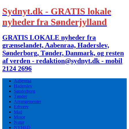
Sydnyt.dk - GRATIS lokale
nyheder fra Sønderjylland
GRATIS LOKALE nyheder fra
grænselandet, Aabenraa, Haderslev,
Sønderborg, Tønder, Danmark, og resten
af verden - redaktion@sydnyt.dk - mobil
2124 2696
Aabenraa
Haderslev
Sønderborg
Tønder
Arrangementer
Erhverv
Mad
Motor
Natur
NYHED