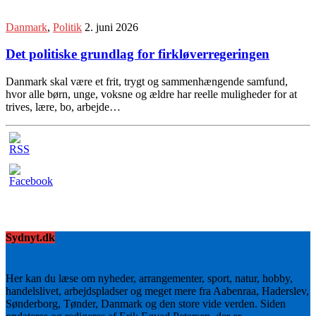
Danmark
,
Politik
2. juni 2026
Det politiske grundlag for firkløverregeringen
Danmark skal være et frit, trygt og sammenhængende samfund,
hvor alle børn, unge, voksne og ældre har reelle muligheder for at
trives, lære, bo, arbejde…
Sydnyt.dk
Her kan du læse om nyheder, arrangementer, sport, natur, hobby,
handelslivet, arbejdspladser og meget mere fra Aabenraa, Haderslev,
Sønderborg, Tønder, Danmark og den store vide verden. Siden