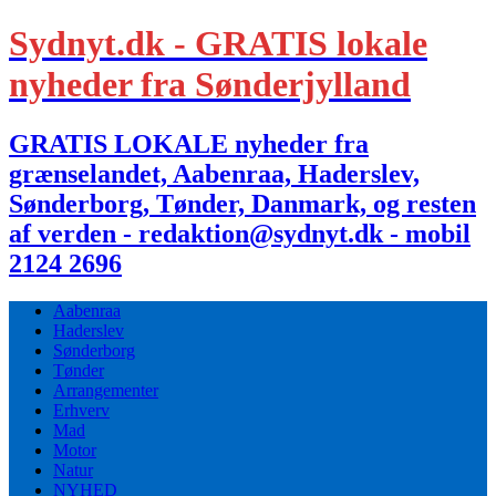
Sydnyt.dk - GRATIS lokale
nyheder fra Sønderjylland
GRATIS LOKALE nyheder fra
grænselandet, Aabenraa, Haderslev,
Sønderborg, Tønder, Danmark, og resten
af verden - redaktion@sydnyt.dk - mobil
2124 2696
Aabenraa
Haderslev
Sønderborg
Tønder
Arrangementer
Erhverv
Mad
Motor
Natur
NYHED