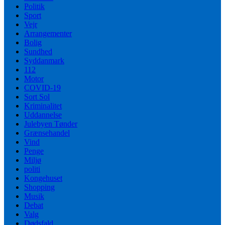
Politik
Sport
Vejr
Arrangementer
Bolig
Sundhed
Syddanmark
112
Motor
COVID-19
Sort Sol
Kriminalitet
Uddannelse
Julebyen Tønder
Grænsehandel
Vind
Penge
Miljø
politi
Kongehuset
Shopping
Musik
Debat
Valg
Dødsfald