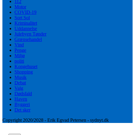
112
Motor
COVID-19
Sort Sol
Kriminalitet
Uddannelse
Julebyen Tønder
Grænsehandel
Vind
Penge
Miljø
politi
Kongehuset
Shopping
Musik
Debat
Valg
Dødsfald
Haven
Byggeri
Det sker
Copyright 2020/2028 - Erik Egvad Petersen - sydnyt.dk