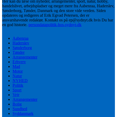
Her kan du læse om nyheder, arrangementer, sport, natur, hobby,
handelslivet, arbejdspladser og meget mere fra Aabenraa, Haderslev,
Sønderborg, Tønder, Danmark og den store vide verden. Siden
opdateres og redigeres af Erik Egvad Petersen, der er
ansvarshavende redaktør. Kontakt os på ep@sydnyt.dk hvis Du har
en god historie.
persondatapolitik-hos-sydnyt-dk
Aabenraa
Haderslev
Sønderborg
Tønder
Arrangementer
Erhverv
Mad
Motor
Natur
NYHED
Politik
Sport
Vejr
Arrangementer
Bolig
Sundhed
Syddanmark