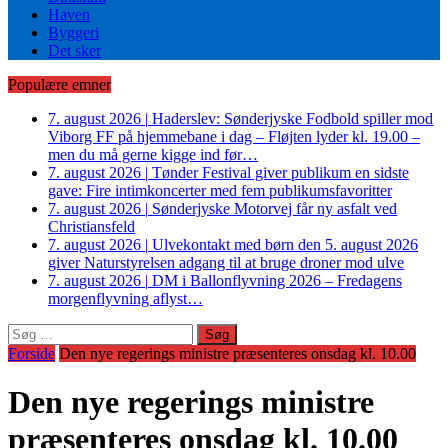
Haven
Byggeri
Det sker
Populære emner
7. august 2026
|
Haderslev: Sønderjyske Fodbold spiller mod
Viborg FF på hjemmebane i dag – Fløjten lyder kl. 19.00 –
men du må gerne kigge ind før…
7. august 2026
|
Tønder Festival giver publikum en sidste
gave: Fire intimkoncerter med fem publikumsfavoritter
7. august 2026
|
Sønderjyske Motorvej får ny asfalt ved
Christiansfeld
7. august 2026
|
Ulvekontakt med børn den 5. august 2026
giver Naturstyrelsen adgang til at bruge droner mod ulve
7. august 2026
|
DM i Ballonflyvning 2026 – Fredagens
morgenflyvning aflyst…
Søg
efter:
Forside
Den nye regerings ministre præsenteres onsdag kl. 10.00
Den nye regerings ministre
præsenteres onsdag kl. 10.00