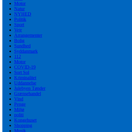
Motor
Natur
NYHED
Politik
Sport
Vejr
Arrangementer
Bolig
Sundhed
Syddanmark
112
Motor
COVID-19
Sort Sol
Kriminalitet
Uddannelse
Julebyen Tønder
Grænsehandel
Vind
Penge
Miljø
politi
Kongehuset
Shopping
Musik