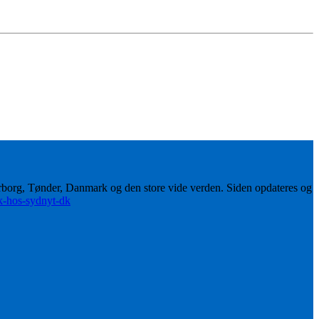
erborg, Tønder, Danmark og den store vide verden. Siden opdateres og
ik-hos-sydnyt-dk