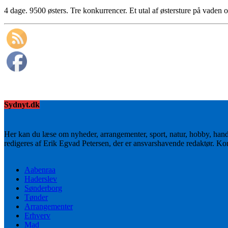
4 dage. 9500 østers. Tre konkurrencer. Et utal af østersture på vade
Sydnyt.dk
Her kan du læse om nyheder, arrangementer, sport, natur, hobby, han
redigeres af Erik Egvad Petersen, der er ansvarshavende redaktør. K
Aabenraa
Haderslev
Sønderborg
Tønder
Arrangementer
Erhverv
Mad