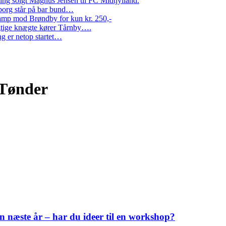
ng solgt Magnus Jensen til FC Midtjylland.
erborg står på bar bund…
amp mod Brøndby for kun kr. 250,-
Rigtige knægte kører Tårnby….
g er netop startet…
 Tønder
 næste år – har du ideer til en workshop?