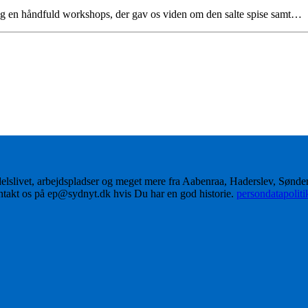
n og en håndfuld workshops, der gav os viden om den salte spise samt…
delslivet, arbejdspladser og meget mere fra Aabenraa, Haderslev, Sønd
ontakt os på ep@sydnyt.dk hvis Du har en god historie.
persondatapolit