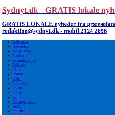
Sydnyt.dk - GRATIS lokale nyh
GRATIS LOKALE nyheder fra grænselandet,
redaktion@sydnyt.dk - mobil 2124 2696
Aabenraa
Haderslev
Sønderborg
Tønder
Arrangementer
Erhverv
Mad
Motor
Natur
NYHED
Politik
Sport
Vejr
Arrangementer
Bolig
Sundhed