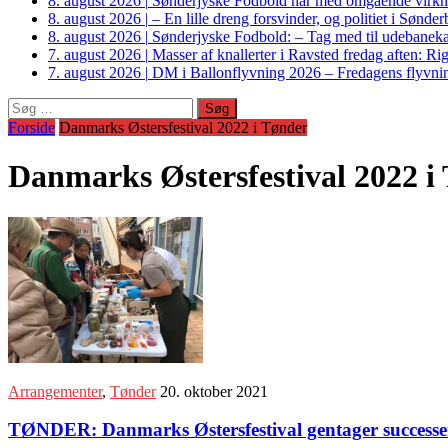
8. august 2026
|
Sønderjyske Fodbold har med omgående virkni
8. august 2026
|
– En lille dreng forsvinder, og politiet i Sønd
8. august 2026
|
Sønderjyske Fodbold: – Tag med til udebanek
7. august 2026
|
Masser af knallerter i Ravsted fredag aften: 
7. august 2026
|
DM i Ballonflyvning 2026 – Fredagens flyvnin
Søg
efter:
Forside
Danmarks Østersfestival 2022 i Tønder
Danmarks Østersfestival 2022 i
Arrangementer
,
Tønder
20. oktober 2021
TØNDER: Danmarks Østersfestival gentager successen