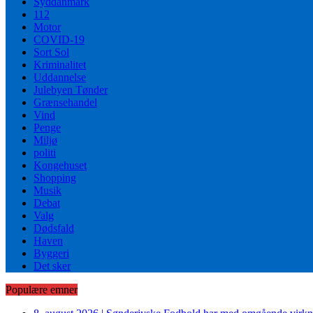
Syddanmark
112
Motor
COVID-19
Sort Sol
Kriminalitet
Uddannelse
Julebyen Tønder
Grænsehandel
Vind
Penge
Miljø
politi
Kongehuset
Shopping
Musik
Debat
Valg
Dødsfald
Haven
Byggeri
Det sker
Populære emner