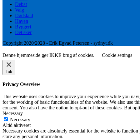
Debat
Valg
Dødsfald
Haven
Byggeri
Det sker
Copyright 2020/2028 - Erik Egvad Petersen - sydnyt.dk
Denne hjemmeside gør IKKE brug af cookies.
Cookie settings
Luk
Privacy Overview
This website uses cookies to improve your experience while you naviga
for the working of basic functionalities of the website. We also use t
consent. You also have the option to opt-out of these cookies. But op
Necessary
Necessary
Altid aktiveret
Necessary cookies are absolutely essential for the website to function 
store any personal information.