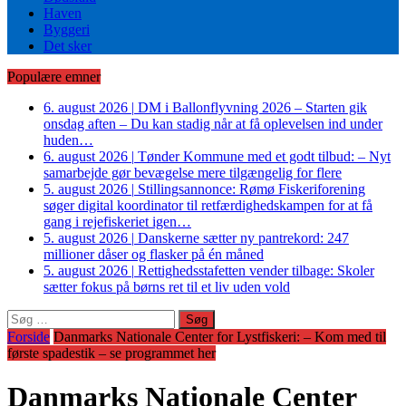
Haven
Byggeri
Det sker
Populære emner
6. august 2026
|
DM i Ballonflyvning 2026 – Starten gik
onsdag aften – Du kan stadig når at få oplevelsen ind under
huden…
6. august 2026
|
Tønder Kommune med et godt tilbud: – Nyt
samarbejde gør bevægelse mere tilgængelig for flere
5. august 2026
|
Stillingsannonce: Rømø Fiskeriforening
søger digital koordinator til retfærdighedskampen for at få
gang i rejefiskeriet igen…
5. august 2026
|
Danskerne sætter ny pantrekord: 247
millioner dåser og flasker på én måned
5. august 2026
|
Rettighedsstafetten vender tilbage: Skoler
sætter fokus på børns ret til et liv uden vold
Søg
efter:
Forside
Danmarks Nationale Center for Lystfiskeri: – Kom med til
første spadestik – se programmet her
Danmarks Nationale Center