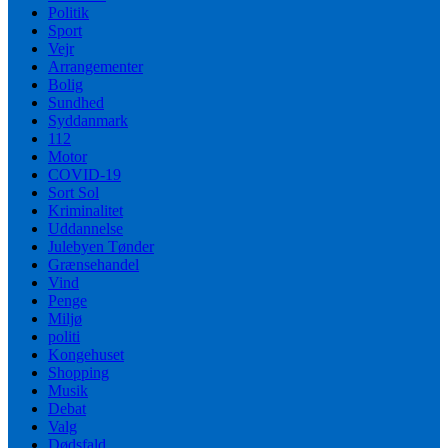
Politik
Sport
Vejr
Arrangementer
Bolig
Sundhed
Syddanmark
112
Motor
COVID-19
Sort Sol
Kriminalitet
Uddannelse
Julebyen Tønder
Grænsehandel
Vind
Penge
Miljø
politi
Kongehuset
Shopping
Musik
Debat
Valg
Dødsfald