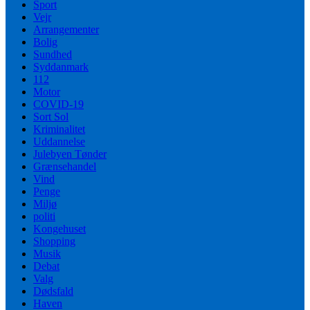
Sport
Vejr
Arrangementer
Bolig
Sundhed
Syddanmark
112
Motor
COVID-19
Sort Sol
Kriminalitet
Uddannelse
Julebyen Tønder
Grænsehandel
Vind
Penge
Miljø
politi
Kongehuset
Shopping
Musik
Debat
Valg
Dødsfald
Haven