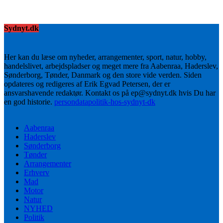
Sydnyt.dk
Her kan du læse om nyheder, arrangementer, sport, natur, hobby,
handelslivet, arbejdspladser og meget mere fra Aabenraa, Haderslev,
Sønderborg, Tønder, Danmark og den store vide verden. Siden
opdateres og redigeres af Erik Egvad Petersen, der er
ansvarshavende redaktør. Kontakt os på ep@sydnyt.dk hvis Du har
en god historie.
persondatapolitik-hos-sydnyt-dk
Aabenraa
Haderslev
Sønderborg
Tønder
Arrangementer
Erhverv
Mad
Motor
Natur
NYHED
Politik