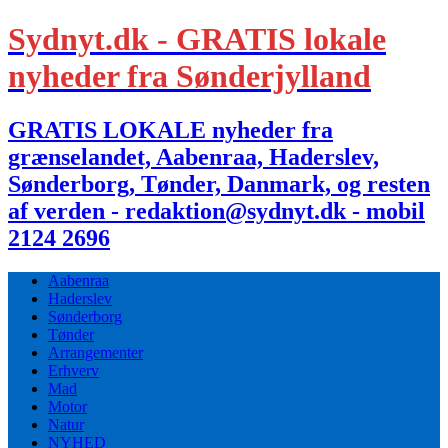
Sydnyt.dk - GRATIS lokale
nyheder fra Sønderjylland
GRATIS LOKALE nyheder fra
grænselandet, Aabenraa, Haderslev,
Sønderborg, Tønder, Danmark, og resten
af verden - redaktion@sydnyt.dk - mobil
2124 2696
Aabenraa
Haderslev
Sønderborg
Tønder
Arrangementer
Erhverv
Mad
Motor
Natur
NYHED