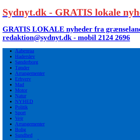
Sydnyt.dk - GRATIS lokale nyh
GRATIS LOKALE nyheder fra grænselandet,
redaktion@sydnyt.dk - mobil 2124 2696
Aabenraa
Haderslev
Sønderborg
Tønder
Arrangementer
Erhverv
Mad
Motor
Natur
NYHED
Politik
Sport
Vejr
Arrangementer
Bolig
Sundhed