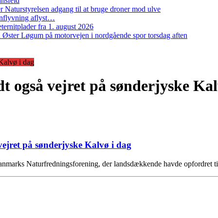
ansfeld
 Naturstyrelsen adgang til at bruge droner mod ulve
nflyvning aflyst…
ernitplader fra 1. august 2026
 ved Øster Løgum på motorvejen i nordgående spor torsdag aften
Kalvø i dag
t også vejret på sønderjyske Kal
jret på sønderjyske Kalvø i dag
anmarks Naturfredningsforening, der landsdækkende havde opfordret ti