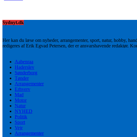
Sydnyt.dk
Her kan du læse om nyheder, arrangementer, sport, natur, hobby, han
redigeres af Erik Egvad Petersen, der er ansvarshavende redaktør. K
Aabenraa
Haderslev
Sønderborg
Tønder
Arrangementer
Erhverv
Mad
Motor
Natur
NYHED
Politik
Sport
Vejr
Arrangementer