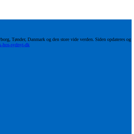
erborg, Tønder, Danmark og den store vide verden. Siden opdateres og
ik-hos-sydnyt-dk