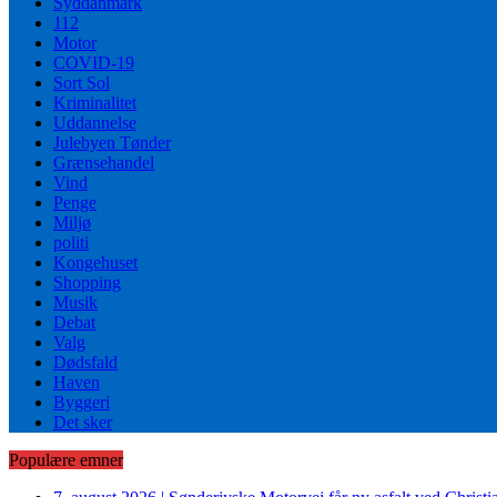
Syddanmark
112
Motor
COVID-19
Sort Sol
Kriminalitet
Uddannelse
Julebyen Tønder
Grænsehandel
Vind
Penge
Miljø
politi
Kongehuset
Shopping
Musik
Debat
Valg
Dødsfald
Haven
Byggeri
Det sker
Populære emner