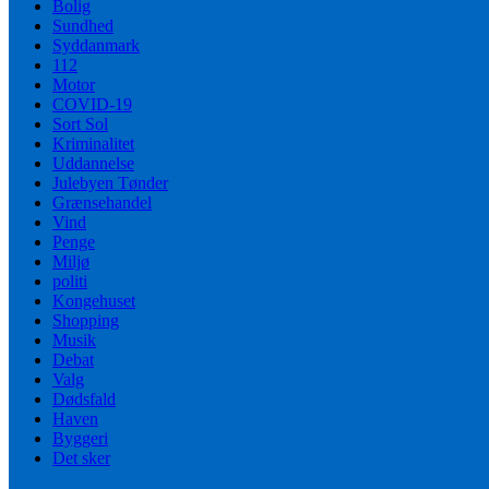
Bolig
Sundhed
Syddanmark
112
Motor
COVID-19
Sort Sol
Kriminalitet
Uddannelse
Julebyen Tønder
Grænsehandel
Vind
Penge
Miljø
politi
Kongehuset
Shopping
Musik
Debat
Valg
Dødsfald
Haven
Byggeri
Det sker