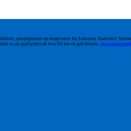
delslivet, arbejdspladser og meget mere fra Aabenraa, Haderslev, Sønd
ontakt os på ep@sydnyt.dk hvis Du har en god historie.
persondatapolit