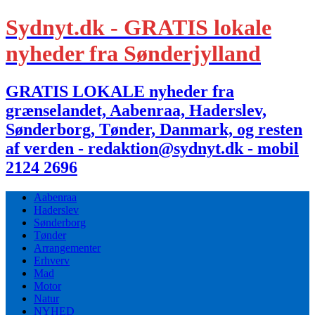
Sydnyt.dk - GRATIS lokale
nyheder fra Sønderjylland
GRATIS LOKALE nyheder fra
grænselandet, Aabenraa, Haderslev,
Sønderborg, Tønder, Danmark, og resten
af verden - redaktion@sydnyt.dk - mobil
2124 2696
Aabenraa
Haderslev
Sønderborg
Tønder
Arrangementer
Erhverv
Mad
Motor
Natur
NYHED