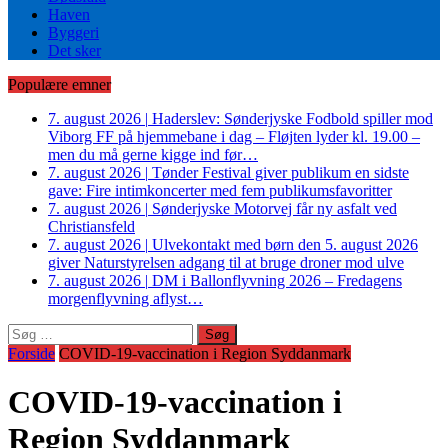
Haven
Byggeri
Det sker
Populære emner
7. august 2026
|
Haderslev: Sønderjyske Fodbold spiller mod
Viborg FF på hjemmebane i dag – Fløjten lyder kl. 19.00 –
men du må gerne kigge ind før…
7. august 2026
|
Tønder Festival giver publikum en sidste
gave: Fire intimkoncerter med fem publikumsfavoritter
7. august 2026
|
Sønderjyske Motorvej får ny asfalt ved
Christiansfeld
7. august 2026
|
Ulvekontakt med børn den 5. august 2026
giver Naturstyrelsen adgang til at bruge droner mod ulve
7. august 2026
|
DM i Ballonflyvning 2026 – Fredagens
morgenflyvning aflyst…
Søg
efter:
Forside
COVID-19-vaccination i Region Syddanmark
COVID-19-vaccination i
Region Syddanmark