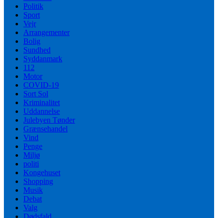
Politik
Sport
Vejr
Arrangementer
Bolig
Sundhed
Syddanmark
112
Motor
COVID-19
Sort Sol
Kriminalitet
Uddannelse
Julebyen Tønder
Grænsehandel
Vind
Penge
Miljø
politi
Kongehuset
Shopping
Musik
Debat
Valg
Dødsfald