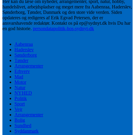
Her kan du læse om nyheder, arrangementer, sport, natur, hobby,
handelslivet, arbejdspladser og meget mere fra Aabenraa, Haderslev,
Sønderborg, Tønder, Danmark og den store vide verden. Siden
opdateres og redigeres af Erik Egvad Petersen, der er
ansvarshavende redaktør. Kontakt os på ep@sydnyt.dk hvis Du har
en god historie.
persondatapolitik-hos-sydnyt-dk
Aabenraa
Haderslev
Sønderborg
Tønder
Arrangementer
Erhverv
Mad
Motor
Natur
NYHED
Politik
Sport
Vejr
Arrangementer
Bolig
Sundhed
Syddanmark