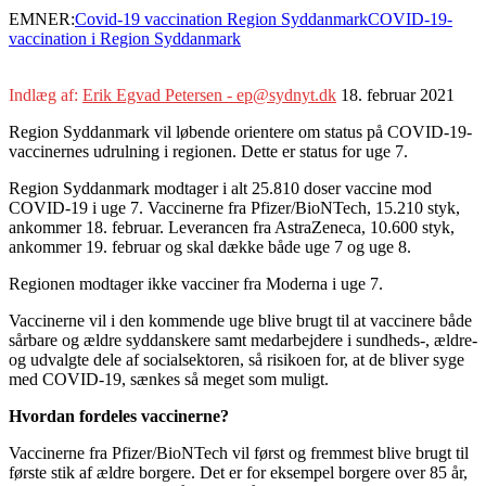
EMNER:
Covid-19 vaccination Region Syddanmark
COVID-19-
vaccination i Region Syddanmark
Indlæg af:
Erik Egvad Petersen - ep@sydnyt.dk
18. februar 2021
Region Syddanmark vil løbende orientere om status på COVID-19-
vaccinernes udrulning i regionen. Dette er status for uge 7.
Region Syddanmark modtager i alt 25.810 doser vaccine mod
COVID-19 i uge 7. Vaccinerne fra Pfizer/BioNTech, 15.210 styk,
ankommer 18. februar. Leverancen fra AstraZeneca, 10.600 styk,
ankommer 19. februar og skal dække både uge 7 og uge 8.
Regionen modtager ikke vacciner fra Moderna i uge 7.
Vaccinerne vil i den kommende uge blive brugt til at vaccinere både
sårbare og ældre syddanskere samt medarbejdere i sundheds-, ældre-
og udvalgte dele af socialsektoren, så risikoen for, at de bliver syge
med COVID-19, sænkes så meget som muligt.
Hvordan fordeles vaccinerne?
Vaccinerne fra Pfizer/BioNTech vil først og fremmest blive brugt til
første stik af ældre borgere. Det er for eksempel borgere over 85 år,