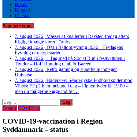
Haven
Byggeri
Det sker
Populære emner
7. august 2026
|
Masser af knallerter i Ravsted fredag aften:
Rigtige knægte kører Tårnby….
7. august 2026
|
DM i Ballonflyvning 2026 – Fredagens
flyvning er netop startet…
7. august 2026
|
– Tag med på Social Run i festivaltiden i
Tønder – Hoff Running Club & Bareen
7. august 2026
|
Retro-gaming og superhelte indtager
Universe
7. august 2026
|
Haderslev: Sønderjyske Fodbold spiller mod
Viborg FF på hjemmebane i dag – Fløjten lyder kl. 19.00 –
men du må gerne kigge ind før…
Søg
efter:
Forside
COVID-19
COVID-19-vaccination i Region
Syddanmark – status