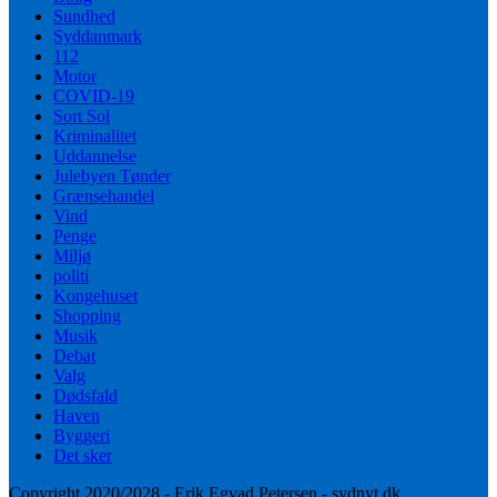
Sundhed
Syddanmark
112
Motor
COVID-19
Sort Sol
Kriminalitet
Uddannelse
Julebyen Tønder
Grænsehandel
Vind
Penge
Miljø
politi
Kongehuset
Shopping
Musik
Debat
Valg
Dødsfald
Haven
Byggeri
Det sker
Copyright 2020/2028 - Erik Egvad Petersen - sydnyt.dk