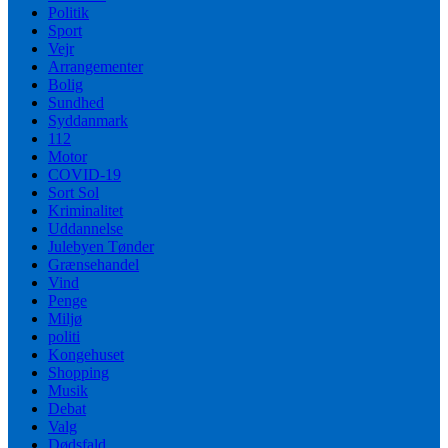
Politik
Sport
Vejr
Arrangementer
Bolig
Sundhed
Syddanmark
112
Motor
COVID-19
Sort Sol
Kriminalitet
Uddannelse
Julebyen Tønder
Grænsehandel
Vind
Penge
Miljø
politi
Kongehuset
Shopping
Musik
Debat
Valg
Dødsfald