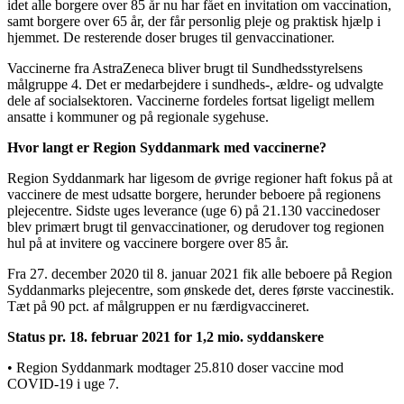
idet alle borgere over 85 år nu har fået en invitation om vaccination,
samt borgere over 65 år, der får personlig pleje og praktisk hjælp i
hjemmet. De resterende doser bruges til genvaccinationer.
Vaccinerne fra AstraZeneca bliver brugt til Sundhedsstyrelsens
målgruppe 4. Det er medarbejdere i sundheds-, ældre- og udvalgte
dele af socialsektoren. Vaccinerne fordeles fortsat ligeligt mellem
ansatte i kommuner og på regionale sygehuse.
Hvor langt er Region Syddanmark med vaccinerne?
Region Syddanmark har ligesom de øvrige regioner haft fokus på at
vaccinere de mest udsatte borgere, herunder beboere på regionens
plejecentre. Sidste uges leverance (uge 6) på 21.130 vaccinedoser
blev primært brugt til genvaccinationer, og derudover tog regionen
hul på at invitere og vaccinere borgere over 85 år.
Fra 27. december 2020 til 8. januar 2021 fik alle beboere på Region
Syddanmarks plejecentre, som ønskede det, deres første vaccinestik.
Tæt på 90 pct. af målgruppen er nu færdigvaccineret.
Status pr. 18. februar 2021 for 1,2 mio. syddanskere
• Region Syddanmark modtager 25.810 doser vaccine mod
COVID-19 i uge 7.