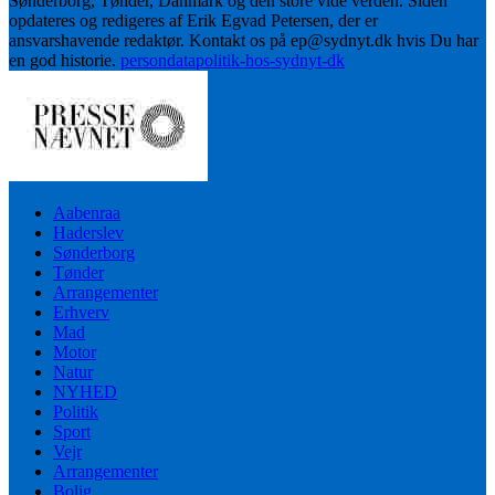
Sønderborg, Tønder, Danmark og den store vide verden. Siden
opdateres og redigeres af Erik Egvad Petersen, der er
ansvarshavende redaktør. Kontakt os på ep@sydnyt.dk hvis Du har
en god historie.
persondatapolitik-hos-sydnyt-dk
Aabenraa
Haderslev
Sønderborg
Tønder
Arrangementer
Erhverv
Mad
Motor
Natur
NYHED
Politik
Sport
Vejr
Arrangementer
Bolig