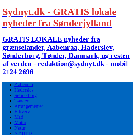
Sydnyt.dk - GRATIS lokale
nyheder fra Sønderjylland
GRATIS LOKALE nyheder fra
grænselandet, Aabenraa, Haderslev,
Sønderborg, Tønder, Danmark, og resten
af verden - redaktion@sydnyt.dk - mobil
2124 2696
Aabenraa
Haderslev
Sønderborg
Tønder
Arrangementer
Erhverv
Mad
Motor
Natur
NYHED