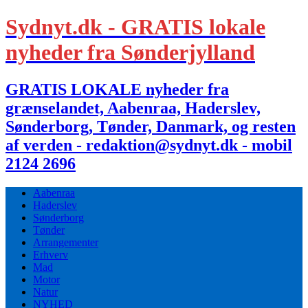
Sydnyt.dk - GRATIS lokale
nyheder fra Sønderjylland
GRATIS LOKALE nyheder fra
grænselandet, Aabenraa, Haderslev,
Sønderborg, Tønder, Danmark, og resten
af verden - redaktion@sydnyt.dk - mobil
2124 2696
Aabenraa
Haderslev
Sønderborg
Tønder
Arrangementer
Erhverv
Mad
Motor
Natur
NYHED