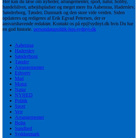
Her kan du læse om nyheder, arrangementer, sport, natur, hobby,
handelslivet, arbejdspladser og meget mere fra Aabenraa, Haderslev,
Sønderborg, Tønder, Danmark og den store vide verden. Siden
opdateres og redigeres af Erik Egvad Petersen, der er
ansvarshavende redaktør. Kontakt os på ep@sydnyt.dk hvis Du har
en god historie.
persondatapolitik-hos-sydnyt-dk
Aabenraa
Haderslev
Sønderborg
Tønder
Arrangementer
Erhverv
Mad
Motor
Natur
NYHED
Politik
Sport
Vejr
Arrangementer
Bolig
Sundhed
Syddanmark