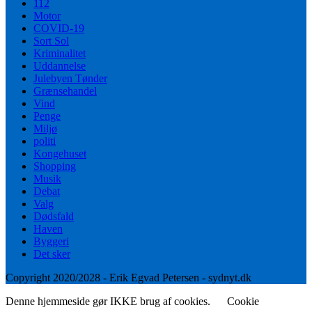
112
Motor
COVID-19
Sort Sol
Kriminalitet
Uddannelse
Julebyen Tønder
Grænsehandel
Vind
Penge
Miljø
politi
Kongehuset
Shopping
Musik
Debat
Valg
Dødsfald
Haven
Byggeri
Det sker
Copyright 2020/2028 - Erik Egvad Petersen - sydnyt.dk
Denne hjemmeside gør IKKE brug af cookies.
Cookie