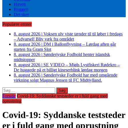
Haven
Byggeri
Det sker
Populære emner
8. august 2026
|
Voksen ulv viste tænder til til løber i fredags
– Advarsel! Bliv væk fra området
8. august 2026
|
DM i Ballonflyvning – Lørdag aften går
starten fra Gram Slot
8. august 2026
|
Sønderjyske Fodbold henter islandsk
midtstopper
8. august 2026
|
SE VIDEO – Mjøls Lystfiskeri Rødekro –
De huggede på et billigt kineserblink lørdag morgen
8. august 2026
|
Sønderjyske Fodbold har med omgående
virkning solgt Magnus Jensen til FC Midtjylland.
Søg
efter:
Forside
Covid-19: Syddanske teststeder er i fuld gang med
oprustning
Covid-19: Syddanske teststeder
er i fuld gang med oprustning