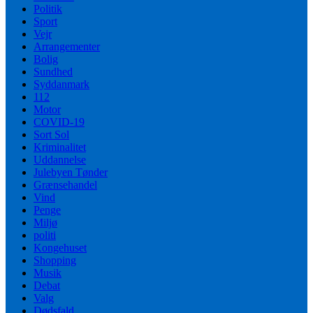
Politik
Sport
Vejr
Arrangementer
Bolig
Sundhed
Syddanmark
112
Motor
COVID-19
Sort Sol
Kriminalitet
Uddannelse
Julebyen Tønder
Grænsehandel
Vind
Penge
Miljø
politi
Kongehuset
Shopping
Musik
Debat
Valg
Dødsfald