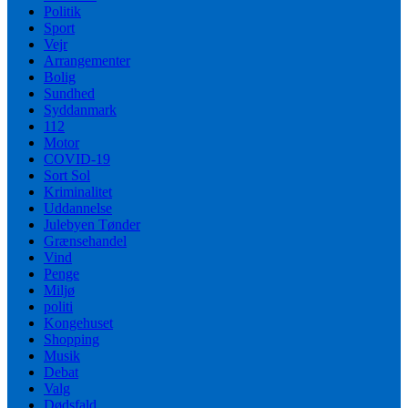
Politik
Sport
Vejr
Arrangementer
Bolig
Sundhed
Syddanmark
112
Motor
COVID-19
Sort Sol
Kriminalitet
Uddannelse
Julebyen Tønder
Grænsehandel
Vind
Penge
Miljø
politi
Kongehuset
Shopping
Musik
Debat
Valg
Dødsfald