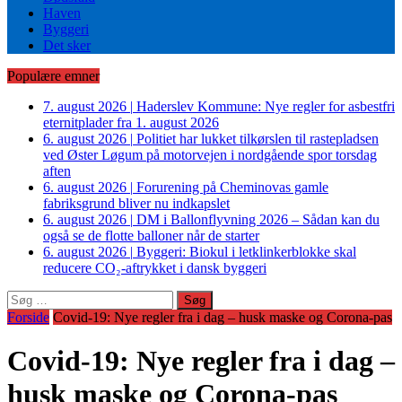
Haven
Byggeri
Det sker
Populære emner
7. august 2026
|
Haderslev Kommune: Nye regler for asbestfri
eternitplader fra 1. august 2026
6. august 2026
|
Politiet har lukket tilkørslen til rastepladsen
ved Øster Løgum på motorvejen i nordgående spor torsdag
aften
6. august 2026
|
Forurening på Cheminovas gamle
fabriksgrund bliver nu indkapslet
6. august 2026
|
DM i Ballonflyvning 2026 – Sådan kan du
også se de flotte balloner når de starter
6. august 2026
|
Byggeri: Biokul i letklinkerblokke skal
reducere CO₂-aftrykket i dansk byggeri
Søg
efter:
Forside
Covid-19: Nye regler fra i dag – husk maske og Corona-pas
Covid-19: Nye regler fra i dag –
husk maske og Corona-pas