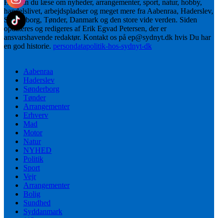
Her kan du læse om nyheder, arrangementer, sport, natur, hobby,
handelslivet, arbejdspladser og meget mere fra Aabenraa, Haderslev,
Sønderborg, Tønder, Danmark og den store vide verden. Siden
opdateres og redigeres af Erik Egvad Petersen, der er
ansvarshavende redaktør. Kontakt os på ep@sydnyt.dk hvis Du har
en god historie.
persondatapolitik-hos-sydnyt-dk
Aabenraa
Haderslev
Sønderborg
Tønder
Arrangementer
Erhverv
Mad
Motor
Natur
NYHED
Politik
Sport
Vejr
Arrangementer
Bolig
Sundhed
Syddanmark