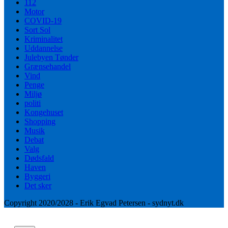
112
Motor
COVID-19
Sort Sol
Kriminalitet
Uddannelse
Julebyen Tønder
Grænsehandel
Vind
Penge
Miljø
politi
Kongehuset
Shopping
Musik
Debat
Valg
Dødsfald
Haven
Byggeri
Det sker
Copyright 2020/2028 - Erik Egvad Petersen - sydnyt.dk