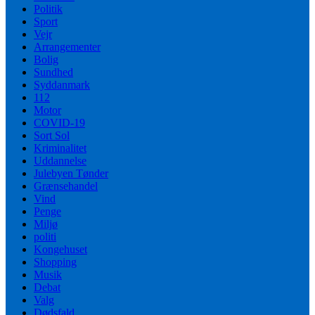
Politik
Sport
Vejr
Arrangementer
Bolig
Sundhed
Syddanmark
112
Motor
COVID-19
Sort Sol
Kriminalitet
Uddannelse
Julebyen Tønder
Grænsehandel
Vind
Penge
Miljø
politi
Kongehuset
Shopping
Musik
Debat
Valg
Dødsfald