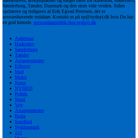
handelslivet, arbejdspladser og meget mere fra Aabenraa, Haderslev,
Sønderborg, Tønder, Danmark og den store vide verden. Siden
opdateres og redigeres af Erik Egvad Petersen, der er
ansvarshavende redaktør. Kontakt os på ep@sydnyt.dk hvis Du har
en god historie.
persondatapolitik-hos-sydnyt-dk
Aabenraa
Haderslev
Sønderborg
Tønder
Arrangementer
Erhverv
Mad
Motor
Natur
NYHED
Politik
Sport
Vejr
Arrangementer
Bolig
Sundhed
Syddanmark
112