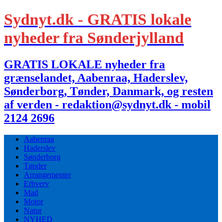
Sydnyt.dk - GRATIS lokale
nyheder fra Sønderjylland
GRATIS LOKALE nyheder fra
grænselandet, Aabenraa, Haderslev,
Sønderborg, Tønder, Danmark, og resten
af verden - redaktion@sydnyt.dk - mobil
2124 2696
Aabenraa
Haderslev
Sønderborg
Tønder
Arrangementer
Erhverv
Mad
Motor
Natur
NYHED