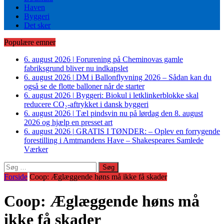
Haven
Byggeri
Det sker
Populære emner
6. august 2026
|
Forurening på Cheminovas gamle
fabriksgrund bliver nu indkapslet
6. august 2026
|
DM i Ballonflyvning 2026 – Sådan kan du
også se de flotte balloner når de starter
6. august 2026
|
Byggeri: Biokul i letklinkerblokke skal
reducere CO₂-aftrykket i dansk byggeri
6. august 2026
|
Tæl pindsvin nu på lørdag den 8. august
2026 og hjælp en presset art
6. august 2026
|
GRATIS I TØNDER: – Oplev en forrygende
forestilling i Amtmandens Have – Shakespeares Samlede
Værker
Søg
efter:
Forside
Coop: Æglæggende høns må ikke få skader
Coop: Æglæggende høns må
ikke få skader