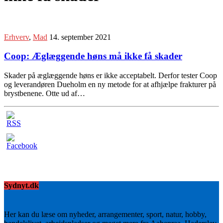
Erhverv
,
Mad
14. september 2021
Coop: Æglæggende høns må ikke få skader
Skader på æglæggende høns er ikke acceptabelt. Derfor tester Coop
og leverandøren Dueholm en ny metode for at afhjælpe frakturer på
brystbenene. Otte ud af…
Sydnyt.dk
Her kan du læse om nyheder, arrangementer, sport, natur, hobby,