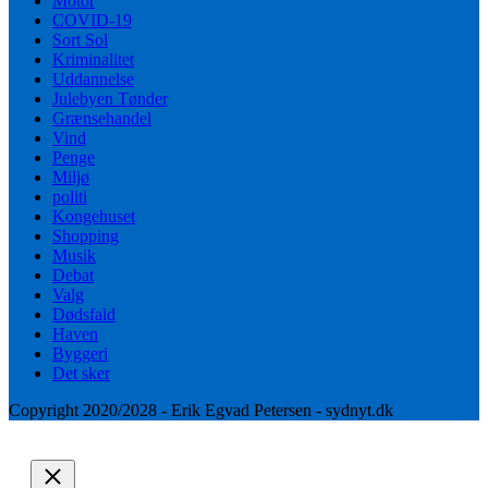
Motor
COVID-19
Sort Sol
Kriminalitet
Uddannelse
Julebyen Tønder
Grænsehandel
Vind
Penge
Miljø
politi
Kongehuset
Shopping
Musik
Debat
Valg
Dødsfald
Haven
Byggeri
Det sker
Copyright 2020/2028 - Erik Egvad Petersen - sydnyt.dk