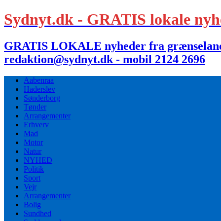
Sydnyt.dk - GRATIS lokale nyh
GRATIS LOKALE nyheder fra grænselandet,
redaktion@sydnyt.dk - mobil 2124 2696
Aabenraa
Haderslev
Sønderborg
Tønder
Arrangementer
Erhverv
Mad
Motor
Natur
NYHED
Politik
Sport
Vejr
Arrangementer
Bolig
Sundhed