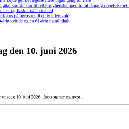
arbejde gør bevægelse mere tilgængelig for flere
gital koordinator til retfærdighedskampen for at få gang i rejefiskerie
 dåser og flasker på én måned
 fokus på børns ret til et liv uden vold
-årig kvinde og en 61-årig mand tiltalt
g den 10. juni 2026
er onsdag 10. juni 2026 i årets største og mest…