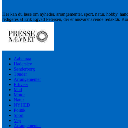
Her kan du læse om nyheder, arrangementer, sport, natur, hobby, han
redigeres af Erik Egvad Petersen, der er ansvarshavende redaktør. K
Aabenraa
Haderslev
Sønderborg
Tønder
Arrangementer
Erhverv
Mad
Motor
Natur
NYHED
Politik
Sport
Vejr
Arrangementer