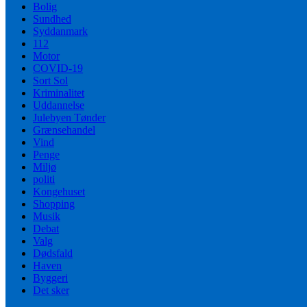
Bolig
Sundhed
Syddanmark
112
Motor
COVID-19
Sort Sol
Kriminalitet
Uddannelse
Julebyen Tønder
Grænsehandel
Vind
Penge
Miljø
politi
Kongehuset
Shopping
Musik
Debat
Valg
Dødsfald
Haven
Byggeri
Det sker