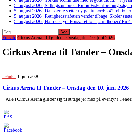
6. august 2026
|
Tønder Kommune med et godt tilbud: – Nyt sam
5. august 2026
|
Stillingsannonce: Rømø Fiskeriforening søger di
5. august 2026
|
Danskerne sætter ny pantrekord: 247 millioner
5. august 2026
|
Rettighedsstafetten vender tilbage: Skoler sætter
5. august 2026
|
Har de snydt Forsvaret for 1,2 millioner? En 40
Søg
efter:
Forside
Cirkus Arena til Tønder – Onsdag den 10. juni 2026
Cirkus Arena til Tønder – Onsda
Tønder
1. juni 2026
Cirkus Arena til Tønder – Onsdag den 10. juni 2026
– Alle i Cirkus Arena glæder sig til at tage jer med på eventyr i Tønd