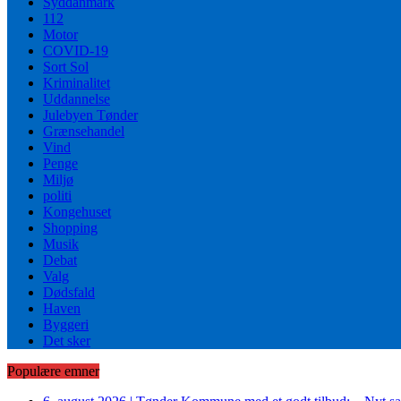
Syddanmark
112
Motor
COVID-19
Sort Sol
Kriminalitet
Uddannelse
Julebyen Tønder
Grænsehandel
Vind
Penge
Miljø
politi
Kongehuset
Shopping
Musik
Debat
Valg
Dødsfald
Haven
Byggeri
Det sker
Populære emner