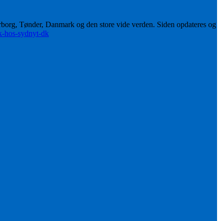
erborg, Tønder, Danmark og den store vide verden. Siden opdateres og
ik-hos-sydnyt-dk