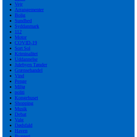
Vejr
Arrangementer
Bolig
Sundhed
Syddanmark
112
Motor
COVID-19
Sort Sol
Kriminalitet
Uddannelse
Julebyen Tønder
Grænsehandel
Vind
Penge
Miljø
politi
Kongehuset
Shopping
Musik
Debat
Valg
Dødsfald
Haven
Byggeri