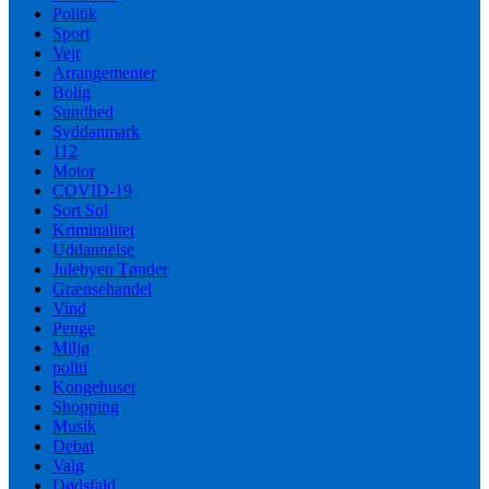
Politik
Sport
Vejr
Arrangementer
Bolig
Sundhed
Syddanmark
112
Motor
COVID-19
Sort Sol
Kriminalitet
Uddannelse
Julebyen Tønder
Grænsehandel
Vind
Penge
Miljø
politi
Kongehuset
Shopping
Musik
Debat
Valg
Dødsfald