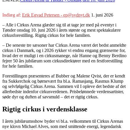
Indlæg af:
Erik Egvad Petersen - ep@sydnyt.dk
1. juni 2026
– Alle i Cirkus Arena glæder sig til at tage jer med på eventyr i
Tønder onsdag 10. juni 2026 i årets største og mest spektakulære
cirkusforestilling. Rigtig cirkus for hele familien.
– De seneste tre sæsoner har Cirkus Arena været det bedst anmeldte
cirkus i Danmark, og i 2026 rykker vi endnu engang grænserne for,
hvad der er muligt i en cirkusmanege, når Hanne og Benny Berdino
fejrer 50 års jubilæum som cirkusdirektører med en festforestilling
for hele familien.
Forestillingen præsenteres af Bubber og Malene Qvist, der er kendt
fra Sukkerchok og børnevært fra bl.a. Ramasjang, Rasmus Klump
og selvfølgelig Cirkus Arena. Sammen vil I opleve det bedste af det
allerbedste indenfor cirkusverdenen. Prisbelønnede verdensartister,
søde dyr og duften af savsmuld – det er rigtig cirkus.
Rigtig cirkus i verdensklasse
I årets jubilæumsshow byder vi bl.a. velkommen til Cirkus Arenas
nye klovn Michael Alves, som med smittende energi, legendarisk