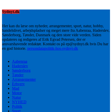
Sydnyt.dk
Her kan du læse om nyheder, arrangementer, sport, natur, hobby,
handelslivet, arbejdspladser og meget mere fra Aabenraa, Haderslev,
Sønderborg, Tønder, Danmark og den store vide verden. Siden
opdateres og redigeres af Erik Egvad Petersen, der er
ansvarshavende redaktør. Kontakt os på ep@sydnyt.dk hvis Du har
en god historie.
persondatapolitik-hos-sydnyt-dk
Aabenraa
Haderslev
Sønderborg
Tønder
Arrangementer
Erhverv
Mad
Motor
Natur
NYHED
Politik
Sport