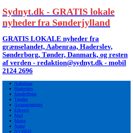
Sydnyt.dk - GRATIS lokale
nyheder fra Sønderjylland
GRATIS LOKALE nyheder fra
grænselandet, Aabenraa, Haderslev,
Sønderborg, Tønder, Danmark, og resten
af verden - redaktion@sydnyt.dk - mobil
2124 2696
Aabenraa
Haderslev
Sønderborg
Tønder
Arrangementer
Erhverv
Mad
Motor
Natur
NYHED