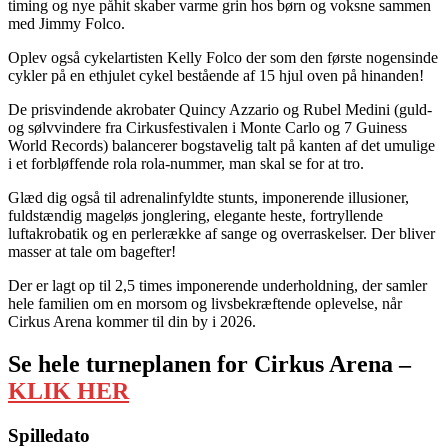
timing og nye påhit skaber varme grin hos børn og voksne sammen
med Jimmy Folco.
Oplev også cykelartisten Kelly Folco der som den første nogensinde
cykler på en ethjulet cykel bestående af 15 hjul oven på hinanden!
De prisvindende akrobater Quincy Azzario og Rubel Medini (guld-
og sølvvindere fra Cirkusfestivalen i Monte Carlo og 7 Guiness
World Records) balancerer bogstavelig talt på kanten af det umulige
i et forbløffende rola rola-nummer, man skal se for at tro.
Glæd dig også til adrenalinfyldte stunts, imponerende illusioner,
fuldstændig mageløs jonglering, elegante heste, fortryllende
luftakrobatik og en perlerække af sange og overraskelser. Der bliver
masser at tale om bagefter!
Der er lagt op til 2,5 times imponerende underholdning, der samler
hele familien om en morsom og livsbekræftende oplevelse, når
Cirkus Arena kommer til din by i 2026.
Se hele turneplanen for Cirkus Arena –
KLIK HER
Spilledato