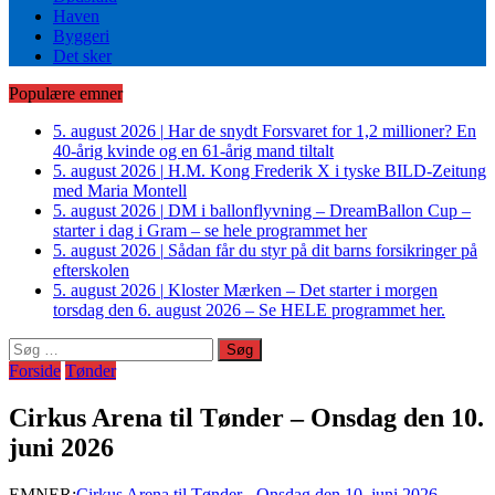
Haven
Byggeri
Det sker
Populære emner
5. august 2026
|
Har de snydt Forsvaret for 1,2 millioner? En
40-årig kvinde og en 61-årig mand tiltalt
5. august 2026
|
H.M. Kong Frederik X i tyske BILD-Zeitung
med Maria Montell
5. august 2026
|
DM i ballonflyvning – DreamBallon Cup –
starter i dag i Gram – se hele programmet her
5. august 2026
|
Sådan får du styr på dit barns forsikringer på
efterskolen
5. august 2026
|
Kloster Mærken – Det starter i morgen
torsdag den 6. august 2026 – Se HELE programmet her.
Søg
efter:
Forside
Tønder
Cirkus Arena til Tønder – Onsdag den 10.
juni 2026
EMNER:
Cirkus Arena til Tønder - Onsdag den 10. juni 2026