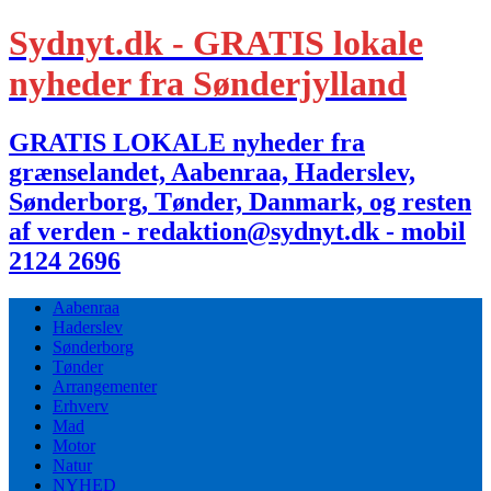
Sydnyt.dk - GRATIS lokale
nyheder fra Sønderjylland
GRATIS LOKALE nyheder fra
grænselandet, Aabenraa, Haderslev,
Sønderborg, Tønder, Danmark, og resten
af verden - redaktion@sydnyt.dk - mobil
2124 2696
Aabenraa
Haderslev
Sønderborg
Tønder
Arrangementer
Erhverv
Mad
Motor
Natur
NYHED