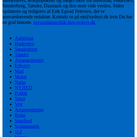
handelslivet, arbejdspladser og meget mere fra Aabenraa, Haderslev,
Sønderborg, Tønder, Danmark og den store vide verden. Siden
opdateres og redigeres af Erik Egvad Petersen, der er
ansvarshavende redaktør. Kontakt os på ep@sydnyt.dk hvis Du har
en god historie.
persondatapolitik-hos-sydnyt-dk
Aabenraa
Haderslev
Sønderborg
Tønder
Arrangementer
Erhverv
Mad
Motor
Natur
NYHED
Politik
Sport
Vejr
Arrangementer
Bolig
Sundhed
Syddanmark
112