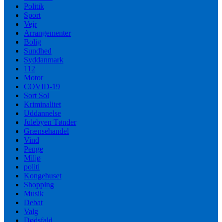
Politik
Sport
Vejr
Arrangementer
Bolig
Sundhed
Syddanmark
112
Motor
COVID-19
Sort Sol
Kriminalitet
Uddannelse
Julebyen Tønder
Grænsehandel
Vind
Penge
Miljø
politi
Kongehuset
Shopping
Musik
Debat
Valg
Dødsfald