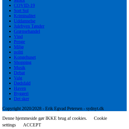
Motor
COVID-19
Sort Sol
Kriminalitet
Uddannelse
Julebyen Tønder
Grænsehandel
Vind
Penge
Miljø
politi
Kongehuset
Shopping
Musik
Debat
Valg
Dødsfald
Haven
Byggeri
Det sker
Copyright 2020/2028 - Erik Egvad Petersen - sydnyt.dk
Denne hjemmeside gør IKKE brug af cookies.
Cookie
settings
ACCEPT