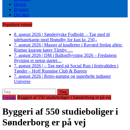
Haven
Byggeri
Det sker
Populære emner
8. august 2026
|
Sønderjyske Fodbold: – Tag med til
udebanekamp mod Brøndby for kun kr. 250,-
7. august 2026
|
Masser af knallerter i Ravsted fredag aften:
Rigtige knægte kører Tårnby….
7. august 2026
|
DM i Ballonflyvning 2026 – Fredagens
flyvning er netop startet…
7. august 2026
|
– Tag med på Social Run i festivaltiden i
Tønder – Hoff Running Club & Bareen
7. august 2026
|
Retro-gaming og superhelte indtager
Universe
Søg
efter:
Forside
Byggeri af 550 studieboliger i Sønderborg er på vej
Byggeri af 550 studieboliger i
Sønderborg er på vej