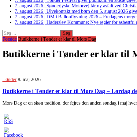
7. august 2026
|
Tønder Festival giver publikum en sidste gave
7. august 2026
|
Sønderjyske Motorvej får ny asfalt ved Christi
7. august 2026
|
Ulvekontakt med børn den 5. august 2026 giver
7. august 2026
|
DM i Ballonflyvning 2026 – Fredagens morge
7. august 2026
|
Haderslev Kommune: Nye regler for asbestfri et
Søg
efter:
Forside
Butikkerne i Tønder er klar til Mors Dag
Butikkerne i Tønder er klar til
Tønder
8. maj 2026
Butikkerne i Tønder er klar til Mors Dag – Lørdag de
Mors Dag er en skøn tradition, der fejres den anden søndag i maj hve