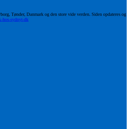
erborg, Tønder, Danmark og den store vide verden. Siden opdateres og
ik-hos-sydnyt-dk