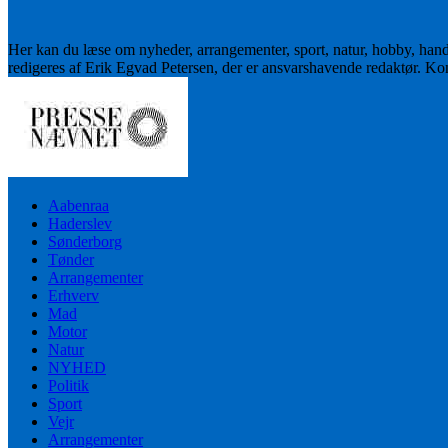
Her kan du læse om nyheder, arrangementer, sport, natur, hobby, han
redigeres af Erik Egvad Petersen, der er ansvarshavende redaktør. K
Aabenraa
Haderslev
Sønderborg
Tønder
Arrangementer
Erhverv
Mad
Motor
Natur
NYHED
Politik
Sport
Vejr
Arrangementer