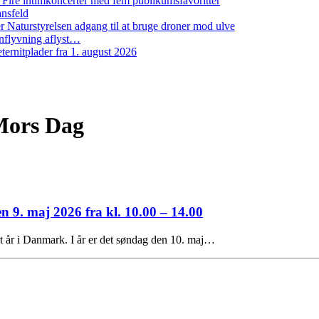
: Fire intimkoncerter med fem publikumsfavoritter
ansfeld
 Naturstyrelsen adgang til at bruge droner mod ulve
nflyvning aflyst…
ernitplader fra 1. august 2026
 Mors Dag
n 9. maj 2026 fra kl. 10.00 – 14.00
rt år i Danmark. I år er det søndag den 10. maj…