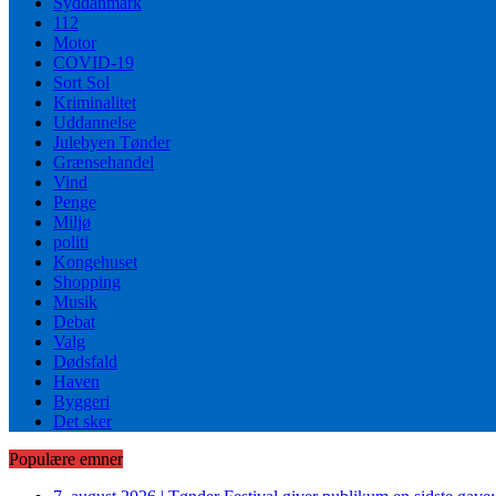
Syddanmark
112
Motor
COVID-19
Sort Sol
Kriminalitet
Uddannelse
Julebyen Tønder
Grænsehandel
Vind
Penge
Miljø
politi
Kongehuset
Shopping
Musik
Debat
Valg
Dødsfald
Haven
Byggeri
Det sker
Populære emner