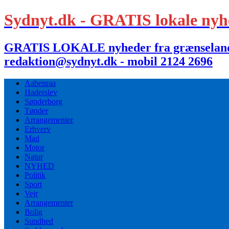
Sydnyt.dk - GRATIS lokale nyh
GRATIS LOKALE nyheder fra grænselandet,
redaktion@sydnyt.dk - mobil 2124 2696
Aabenraa
Haderslev
Sønderborg
Tønder
Arrangementer
Erhverv
Mad
Motor
Natur
NYHED
Politik
Sport
Vejr
Arrangementer
Bolig
Sundhed