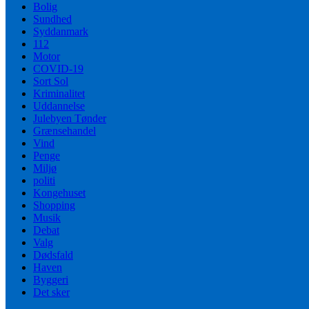
Bolig
Sundhed
Syddanmark
112
Motor
COVID-19
Sort Sol
Kriminalitet
Uddannelse
Julebyen Tønder
Grænsehandel
Vind
Penge
Miljø
politi
Kongehuset
Shopping
Musik
Debat
Valg
Dødsfald
Haven
Byggeri
Det sker