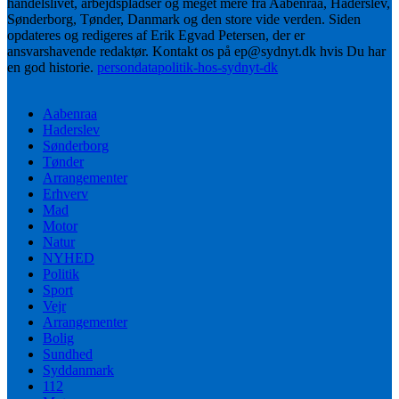
handelslivet, arbejdspladser og meget mere fra Aabenraa, Haderslev,
Sønderborg, Tønder, Danmark og den store vide verden. Siden
opdateres og redigeres af Erik Egvad Petersen, der er
ansvarshavende redaktør. Kontakt os på ep@sydnyt.dk hvis Du har
en god historie.
persondatapolitik-hos-sydnyt-dk
Aabenraa
Haderslev
Sønderborg
Tønder
Arrangementer
Erhverv
Mad
Motor
Natur
NYHED
Politik
Sport
Vejr
Arrangementer
Bolig
Sundhed
Syddanmark
112