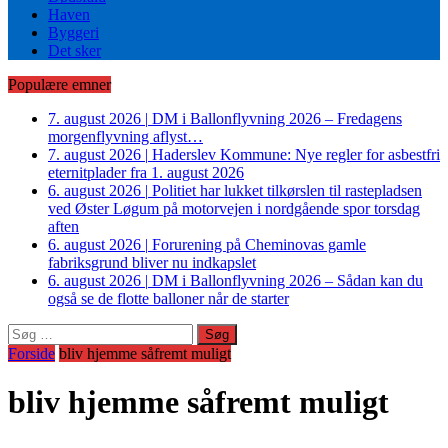
Haven
Byggeri
Det sker
Populære emner
7. august 2026
|
DM i Ballonflyvning 2026 – Fredagens
morgenflyvning aflyst…
7. august 2026
|
Haderslev Kommune: Nye regler for asbestfri
eternitplader fra 1. august 2026
6. august 2026
|
Politiet har lukket tilkørslen til rastepladsen
ved Øster Løgum på motorvejen i nordgående spor torsdag
aften
6. august 2026
|
Forurening på Cheminovas gamle
fabriksgrund bliver nu indkapslet
6. august 2026
|
DM i Ballonflyvning 2026 – Sådan kan du
også se de flotte balloner når de starter
Søg
efter:
Forside
bliv hjemme såfremt muligt
bliv hjemme såfremt muligt