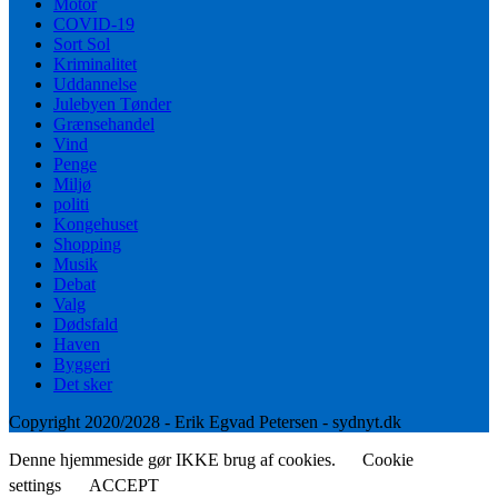
Motor
COVID-19
Sort Sol
Kriminalitet
Uddannelse
Julebyen Tønder
Grænsehandel
Vind
Penge
Miljø
politi
Kongehuset
Shopping
Musik
Debat
Valg
Dødsfald
Haven
Byggeri
Det sker
Copyright 2020/2028 - Erik Egvad Petersen - sydnyt.dk
Denne hjemmeside gør IKKE brug af cookies.
Cookie
settings
ACCEPT