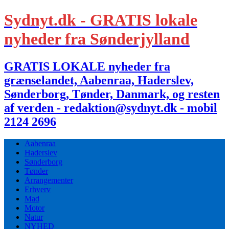
Sydnyt.dk - GRATIS lokale
nyheder fra Sønderjylland
GRATIS LOKALE nyheder fra
grænselandet, Aabenraa, Haderslev,
Sønderborg, Tønder, Danmark, og resten
af verden - redaktion@sydnyt.dk - mobil
2124 2696
Aabenraa
Haderslev
Sønderborg
Tønder
Arrangementer
Erhverv
Mad
Motor
Natur
NYHED