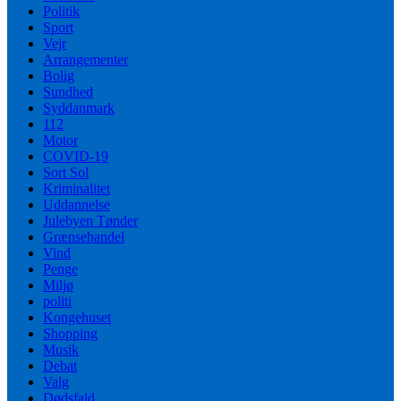
Politik
Sport
Vejr
Arrangementer
Bolig
Sundhed
Syddanmark
112
Motor
COVID-19
Sort Sol
Kriminalitet
Uddannelse
Julebyen Tønder
Grænsehandel
Vind
Penge
Miljø
politi
Kongehuset
Shopping
Musik
Debat
Valg
Dødsfald