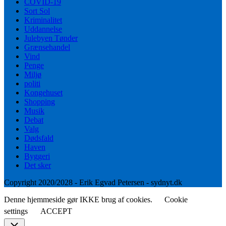
COVID-19
Sort Sol
Kriminalitet
Uddannelse
Julebyen Tønder
Grænsehandel
Vind
Penge
Miljø
politi
Kongehuset
Shopping
Musik
Debat
Valg
Dødsfald
Haven
Byggeri
Det sker
Copyright 2020/2028 - Erik Egvad Petersen - sydnyt.dk
Denne hjemmeside gør IKKE brug af cookies.
Cookie
settings
ACCEPT