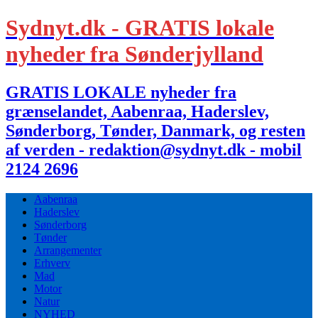
Sydnyt.dk - GRATIS lokale
nyheder fra Sønderjylland
GRATIS LOKALE nyheder fra
grænselandet, Aabenraa, Haderslev,
Sønderborg, Tønder, Danmark, og resten
af verden - redaktion@sydnyt.dk - mobil
2124 2696
Aabenraa
Haderslev
Sønderborg
Tønder
Arrangementer
Erhverv
Mad
Motor
Natur
NYHED