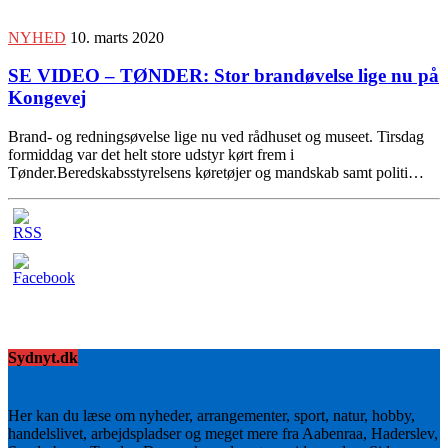
NYHED
10. marts 2020
SE VIDEO – TØNDER: Stor brandøvelse lige nu på
Kongevej
Brand- og redningsøvelse lige nu ved rådhuset og museet. Tirsdag
formiddag var det helt store udstyr kørt frem i
Tønder.Beredskabsstyrelsens køretøjer og mandskab samt politi…
Sydnyt.dk
Her kan du læse om nyheder, arrangementer, sport, natur, hobby,
handelslivet, arbejdspladser og meget mere fra Aabenraa, Haderslev,