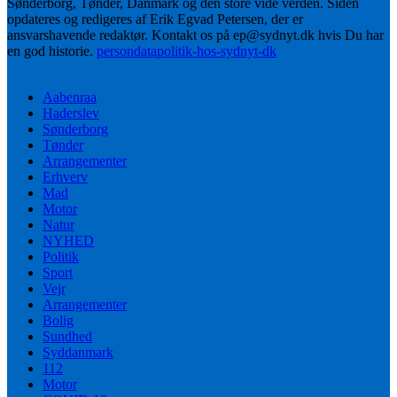
Sønderborg, Tønder, Danmark og den store vide verden. Siden
opdateres og redigeres af Erik Egvad Petersen, der er
ansvarshavende redaktør. Kontakt os på ep@sydnyt.dk hvis Du har
en god historie.
persondatapolitik-hos-sydnyt-dk
Aabenraa
Haderslev
Sønderborg
Tønder
Arrangementer
Erhverv
Mad
Motor
Natur
NYHED
Politik
Sport
Vejr
Arrangementer
Bolig
Sundhed
Syddanmark
112
Motor