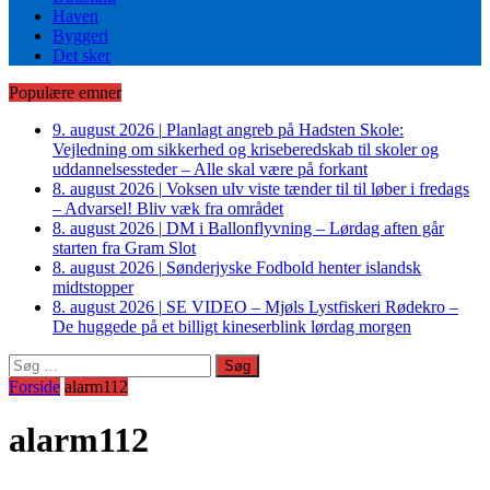
Haven
Byggeri
Det sker
Populære emner
9. august 2026
|
Planlagt angreb på Hadsten Skole:
Vejledning om sikkerhed og kriseberedskab til skoler og
uddannelsessteder – Alle skal være på forkant
8. august 2026
|
Voksen ulv viste tænder til til løber i fredags
– Advarsel! Bliv væk fra området
8. august 2026
|
DM i Ballonflyvning – Lørdag aften går
starten fra Gram Slot
8. august 2026
|
Sønderjyske Fodbold henter islandsk
midtstopper
8. august 2026
|
SE VIDEO – Mjøls Lystfiskeri Rødekro –
De huggede på et billigt kineserblink lørdag morgen
Søg
efter:
Forside
alarm112
alarm112