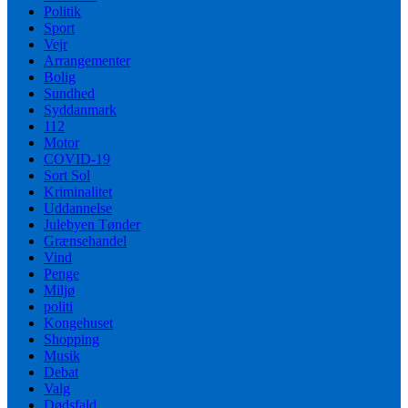
Politik
Sport
Vejr
Arrangementer
Bolig
Sundhed
Syddanmark
112
Motor
COVID-19
Sort Sol
Kriminalitet
Uddannelse
Julebyen Tønder
Grænsehandel
Vind
Penge
Miljø
politi
Kongehuset
Shopping
Musik
Debat
Valg
Dødsfald