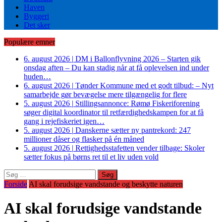
Haven
Byggeri
Det sker
Populære emner
6. august 2026
|
DM i Ballonflyvning 2026 – Starten gik
onsdag aften – Du kan stadig når at få oplevelsen ind under
huden…
6. august 2026
|
Tønder Kommune med et godt tilbud: – Nyt
samarbejde gør bevægelse mere tilgængelig for flere
5. august 2026
|
Stillingsannonce: Rømø Fiskeriforening
søger digital koordinator til retfærdighedskampen for at få
gang i rejefiskeriet igen…
5. august 2026
|
Danskerne sætter ny pantrekord: 247
millioner dåser og flasker på én måned
5. august 2026
|
Rettighedsstafetten vender tilbage: Skoler
sætter fokus på børns ret til et liv uden vold
Søg
efter:
Forside
AI skal forudsige vandstande og beskytte naturen
AI skal forudsige vandstande