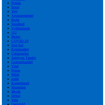
Politik
Sport
Vejr
Arrangementer
Bolig
Sundhed
Syddanmark
112
Motor
COVID-19
Sort Sol
Kriminalitet
Uddannelse
Julebyen Tønder
Grænsehandel
Vind
Penge
Miljø
politi
Kongehuset
Shopping
Musik
Debat
Valg
Dødsfald