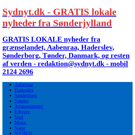
Sydnyt.dk - GRATIS lokale
nyheder fra Sønderjylland
GRATIS LOKALE nyheder fra
grænselandet, Aabenraa, Haderslev,
Sønderborg, Tønder, Danmark, og resten
af verden - redaktion@sydnyt.dk - mobil
2124 2696
Aabenraa
Haderslev
Sønderborg
Tønder
Arrangementer
Erhverv
Mad
Motor
Natur
NYHED