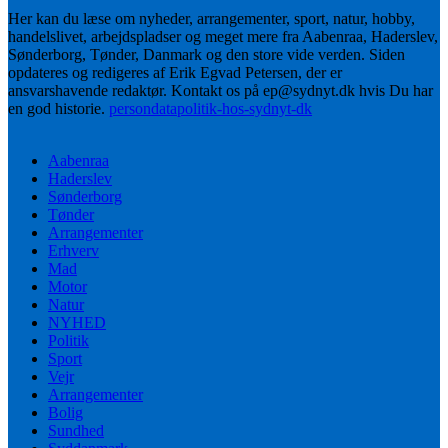
Her kan du læse om nyheder, arrangementer, sport, natur, hobby,
handelslivet, arbejdspladser og meget mere fra Aabenraa, Haderslev,
Sønderborg, Tønder, Danmark og den store vide verden. Siden
opdateres og redigeres af Erik Egvad Petersen, der er
ansvarshavende redaktør. Kontakt os på ep@sydnyt.dk hvis Du har
en god historie.
persondatapolitik-hos-sydnyt-dk
Aabenraa
Haderslev
Sønderborg
Tønder
Arrangementer
Erhverv
Mad
Motor
Natur
NYHED
Politik
Sport
Vejr
Arrangementer
Bolig
Sundhed