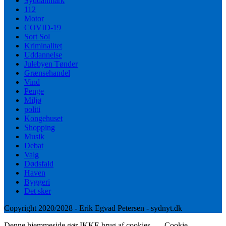
Syddanmark
112
Motor
COVID-19
Sort Sol
Kriminalitet
Uddannelse
Julebyen Tønder
Grænsehandel
Vind
Penge
Miljø
politi
Kongehuset
Shopping
Musik
Debat
Valg
Dødsfald
Haven
Byggeri
Det sker
Copyright 2020/2028 - Erik Egvad Petersen - sydnyt.dk
Denne hjemmeside gør IKKE brug af cookies.
Cookie