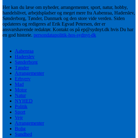
Her kan du læse om nyheder, arrangementer, sport, natur, hobby,
handelslivet, arbejdspladser og meget mere fra Aabenraa, Haderslev,
Sønderborg, Tønder, Danmark og den store vide verden. Siden
opdateres og redigeres af Erik Egvad Petersen, der er
ansvarshavende redaktør. Kontakt os på ep@sydnyt.dk hvis Du har
en god historie.
persondatapolitik-hos-sydnyt-dk
Aabenraa
Haderslev
Sønderborg
Tønder
Arrangementer
Erhverv
Mad
Motor
Natur
NYHED
Politik
Sport
Vejr
Arrangementer
Bolig
Sundhed