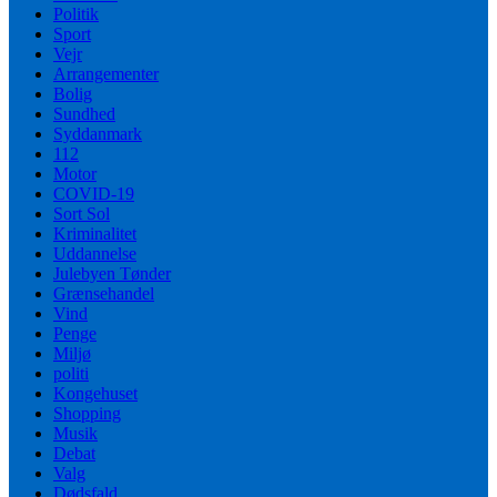
Politik
Sport
Vejr
Arrangementer
Bolig
Sundhed
Syddanmark
112
Motor
COVID-19
Sort Sol
Kriminalitet
Uddannelse
Julebyen Tønder
Grænsehandel
Vind
Penge
Miljø
politi
Kongehuset
Shopping
Musik
Debat
Valg
Dødsfald