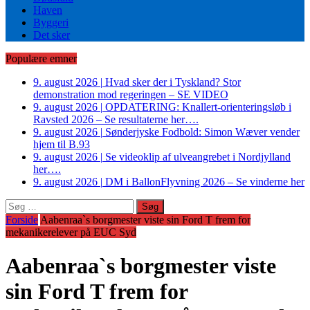
Haven
Byggeri
Det sker
Populære emner
9. august 2026
|
Hvad sker der i Tyskland? Stor
demonstration mod regeringen – SE VIDEO
9. august 2026
|
OPDATERING: Knallert-orienteringsløb i
Ravsted 2026 – Se resultaterne her….
9. august 2026
|
Sønderjyske Fodbold: Simon Wæver vender
hjem til B.93
9. august 2026
|
Se videoklip af ulveangrebet i Nordjylland
her….
9. august 2026
|
DM i BallonFlyvning 2026 – Se vinderne her
Søg
efter:
Forside
Aabenraa`s borgmester viste sin Ford T frem for
mekanikerelever på EUC Syd
Aabenraa`s borgmester viste
sin Ford T frem for