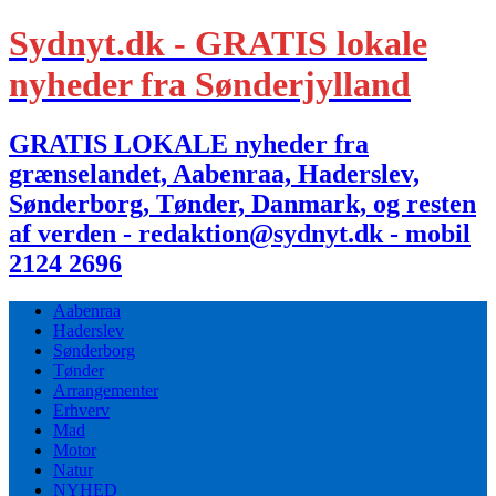
Sydnyt.dk - GRATIS lokale
nyheder fra Sønderjylland
GRATIS LOKALE nyheder fra
grænselandet, Aabenraa, Haderslev,
Sønderborg, Tønder, Danmark, og resten
af verden - redaktion@sydnyt.dk - mobil
2124 2696
Aabenraa
Haderslev
Sønderborg
Tønder
Arrangementer
Erhverv
Mad
Motor
Natur
NYHED