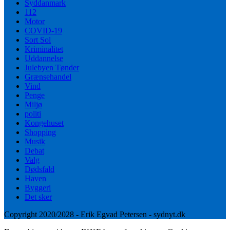
Syddanmark
112
Motor
COVID-19
Sort Sol
Kriminalitet
Uddannelse
Julebyen Tønder
Grænsehandel
Vind
Penge
Miljø
politi
Kongehuset
Shopping
Musik
Debat
Valg
Dødsfald
Haven
Byggeri
Det sker
Copyright 2020/2028 - Erik Egvad Petersen - sydnyt.dk