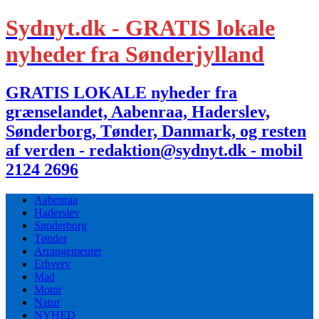
Sydnyt.dk - GRATIS lokale
nyheder fra Sønderjylland
GRATIS LOKALE nyheder fra
grænselandet, Aabenraa, Haderslev,
Sønderborg, Tønder, Danmark, og resten
af verden - redaktion@sydnyt.dk - mobil
2124 2696
Aabenraa
Haderslev
Sønderborg
Tønder
Arrangementer
Erhverv
Mad
Motor
Natur
NYHED