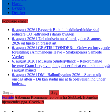
Haven
Byggeri
Det sker
Populære emner
6. august 2026
|
Byggeri: Biokul i letklinkerblokke skal
reducere CO₂-aftrykket i dansk byggeri
6. august 2026
|
Tæl pindsvin nu på lørdag den 8. august
2026 og hjælp en presset art
6. august 2026
|
GRATIS I TØNDER: – Oplev en forrygende
forestilling i Amtmandens Have – Shakespeares Samlede
Værker
6. august 2026
|
Museum Sønderjylland: – Rekordmange
besøgte Gram Lergrav i juli og det er fortsat en attraktion også
i august måned
6. august 2026
|
DM i Ballonflyvning 2026 – Starten gik
onsdag aften – Du kan stadig når at få oplevelsen ind under
huden…
Søg
efter:
Forside
Aabenraa Kommune: 20 børn fra Stubbæk Børnehus
hjemsendes pga. Covid-19