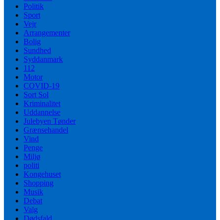
Politik
Sport
Vejr
Arrangementer
Bolig
Sundhed
Syddanmark
112
Motor
COVID-19
Sort Sol
Kriminalitet
Uddannelse
Julebyen Tønder
Grænsehandel
Vind
Penge
Miljø
politi
Kongehuset
Shopping
Musik
Debat
Valg
Dødsfald