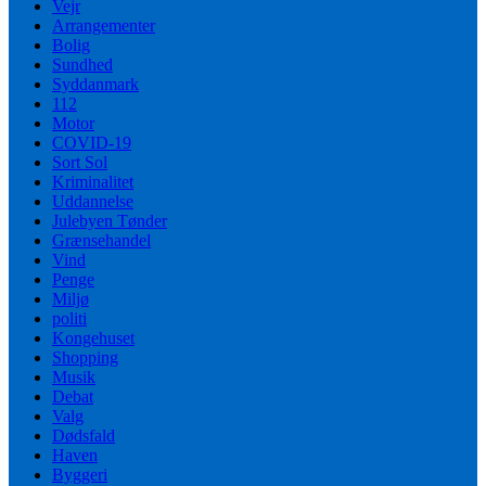
Vejr
Arrangementer
Bolig
Sundhed
Syddanmark
112
Motor
COVID-19
Sort Sol
Kriminalitet
Uddannelse
Julebyen Tønder
Grænsehandel
Vind
Penge
Miljø
politi
Kongehuset
Shopping
Musik
Debat
Valg
Dødsfald
Haven
Byggeri