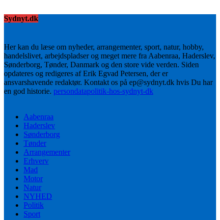
Sydnyt.dk
Her kan du læse om nyheder, arrangementer, sport, natur, hobby,
handelslivet, arbejdspladser og meget mere fra Aabenraa, Haderslev,
Sønderborg, Tønder, Danmark og den store vide verden. Siden
opdateres og redigeres af Erik Egvad Petersen, der er
ansvarshavende redaktør. Kontakt os på ep@sydnyt.dk hvis Du har
en god historie.
persondatapolitik-hos-sydnyt-dk
Aabenraa
Haderslev
Sønderborg
Tønder
Arrangementer
Erhverv
Mad
Motor
Natur
NYHED
Politik
Sport